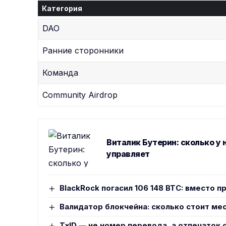
Категория
DAO
Ранние сторонники
Команда
Community Airdrop
Виталик Бутерин: сколько у 
управляет
BlackRock погасил 106 148 BTC: вместо п
Валидатор блокчейна: сколько стоит мес
TxID — не номер перевода, а отпечаток 