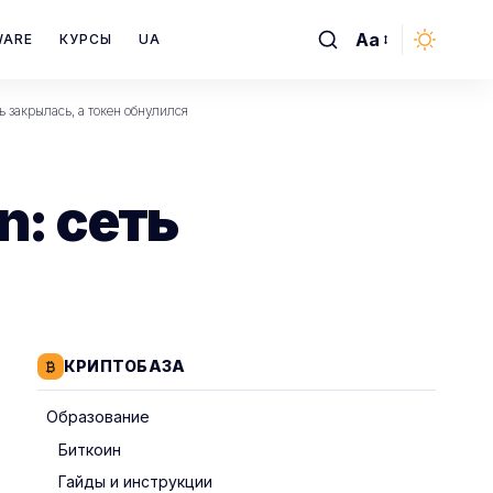
Aa
WARE
КУРСЫ
UA
Font
Resizer
ь закрылась, а токен обнулился
n: сеть
КРИПТОБАЗА
Образование
Биткоин
Гайды и инструкции