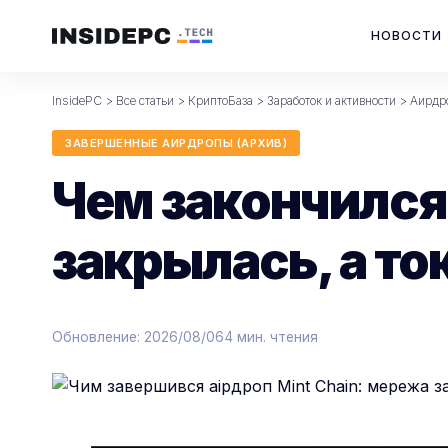
НОВОСТИ
InsidePC
>
Все статьи
>
КриптоБаза
>
Заработок и активности
>
Аирдр
ЗАВЕРШЕННЫЕ АИРДРОПЫ (АРХИВ)
Чем закончился 
закрылась, а то
Обновление: 2026/08/06
4 мин. чтения