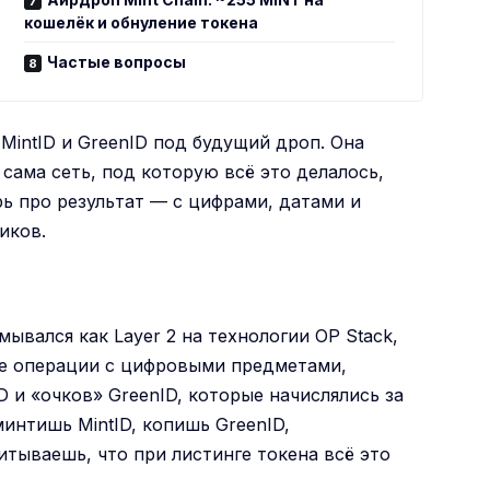
кошелёк и обнуление токена
Частые вопросы
MintID и GreenID под будущий дроп. Она
 сама сеть, под которую всё это делалось,
рь про результат — с цифрами, датами и
иков.
умывался как Layer 2 на технологии OP Stack,
ые операции с цифровыми предметами,
 и «очков» GreenID, которые начислялись за
интишь MintID, копишь GreenID,
тываешь, что при листинге токена всё это