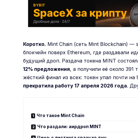
BYBIT
SpaceX за крипту
Дробные доли · 24/7
Коротко.
Mint Chain (сеть Mint Blockchain) —
блокчейн поверх Ethereum, где раздавали ид
будущий дроп. Раздача токена MINT состоя
12% предложения
, а получили её около 391
жёсткий финал из всех: токен упал почти на
прекратила работу 17 апреля 2026 года
. Др
Что такое Mint Chain
Что раздали: аирдроп MINT
Цена: с листинга сразу ко дну