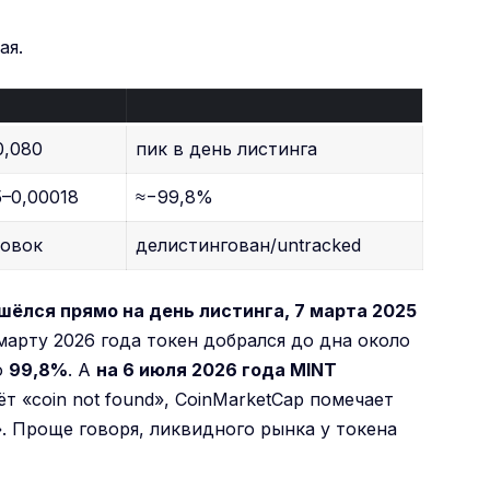
ая.
0,080
пик в день листинга
5–0,00018
≈−99,8%
ровок
делистингован/untracked
шёлся прямо на день листинга, 7 марта 2025
арту 2026 года токен добрался до дна около
о
99,8%
. А
на 6 июля 2026 года MINT
ёт «coin not found», CoinMarketCap помечает
». Проще говоря, ликвидного рынка у токена