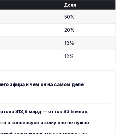
Доля
50%
20%
18%
12%
него эфира и чем он на самом деле
ритока $13,9 млрд — отток $3,5 млрд
то в консенсусе и кому оно не нужно
самой транзакции: что это меняет на