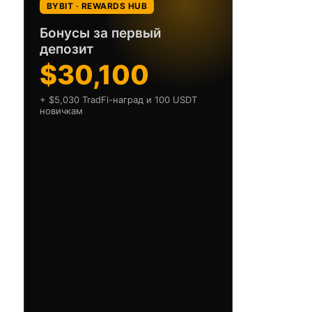
BYBIT · REWARDS HUB
Бонусы за первый
депозит
$30,100
+ $5,030 TradFi-наград и 100 USDT
новичкам