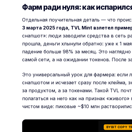
Фарм ради нуля: как испарилс
Отдельная поучительная деталь — что проис
3 марта 2025 года, TVL Mint взлетел приме
снапшот»: люди заводили средства в сеть ра
прошла, деньги хлынули обратно: уже к 1 ма
падение больше 98% за месяц. Это наглядно 
самой сети, а на ожидании токенов. После з
Это универсальный урок для фармера: если 
снапшотом и исчезает сразу после клейма, 
за продуктом, а за токенами. Такой TVL почт
полагаться на него как на признак «живого» 
чистом виде: пиковые ~$10 млн растворилис
BYBIT COPY T