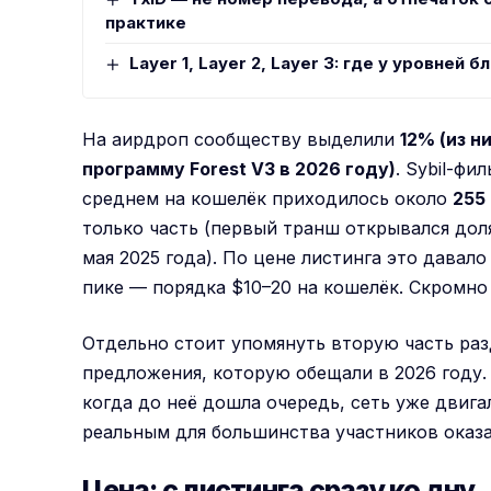
практике
Layer 1, Layer 2, Layer 3: где у уровней 
На аирдроп сообществу выделили
12% (из н
программу Forest V3 в 2026 году)
. Sybil-ф
среднем на кошелёк приходилось около
255
только часть (первый транш открывался дол
мая 2025 года). По цене листинга это давало
пике — порядка $10–20 на кошелёк. Скромно
Отдельно стоит упомянуть вторую часть раз
предложения, которую обещали в 2026 году. 
когда до неё дошла очередь, сеть уже двигал
реальным для большинства участников оказа
Цена: с листинга сразу ко дну