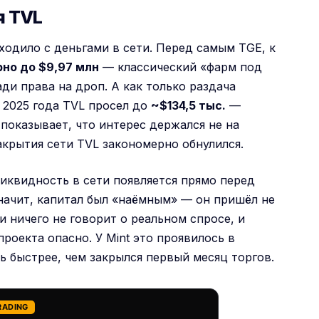
я TVL
ходило с деньгами в сети. Перед самым TGE, к
рно до $9,97 млн
— классический «фарм под
ди права на дроп. А как только раздача
я 2025 года TVL просел до
~$134,5 тыс.
—
показывает, что интерес держался не на
акрытия сети TVL закономерно обнулился.
ликвидность в сети появляется прямо перед
значит, капитал был «наёмным» — он пришёл не
и ничего не говорит о реальном спросе, и
проекта опасно. У Mint это проявилось в
ь быстрее, чем закрылся первый месяц торгов.
RADING