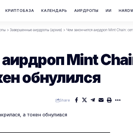
КРИПТОБАЗА
КАЛЕНДАРЬ
АИРДРОПЫ
ИИ
HARD
опы
>
Завершенные аирдропы (архив)
>
Чем закончился аирдроп Mint Chain: сет
аирдроп Mint Chai
кен обнулился
Share