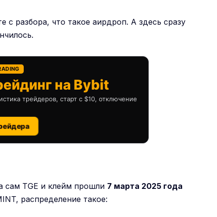
те с разбора,
что такое аирдроп
. А здесь сразу
ончилось.
RADING
ейдинг на Bybit
истика трейдеров, старт с $10, отключение
рейдера
 а сам TGE и клейм прошли
7 марта 2025 года
INT, распределение такое: