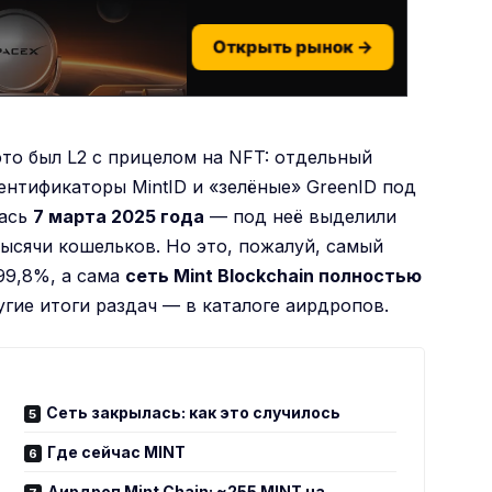
Открыть рынок →
 это был L2 с прицелом на NFT: отдельный
ентификаторы MintID и «зелёные» GreenID под
лась
7 марта 2025 года
— под неё выделили
 тысячи кошельков. Но это, пожалуй, самый
 99,8%, а сама
сеть Mint Blockchain полностью
угие итоги раздач — в
каталоге аирдропов
.
Сеть закрылась: как это случилось
Где сейчас MINT
Аирдроп Mint Chain: ~255 MINT на