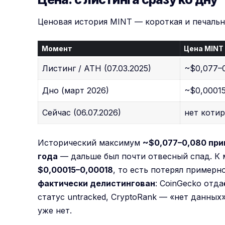
Ценовая история MINT — короткая и печальн
Момент
Цена MINT
Листинг / ATH (07.03.2025)
~$0,077–
Дно (март 2026)
~$0,0001
Сейчас (06.07.2026)
нет коти
Исторический максимум
~$0,077–0,080 при
года
— дальше был почти отвесный спад. К м
$0,00015–0,00018
, то есть потерял примерн
фактически делистингован
: CoinGecko отда
статус untracked, CryptoRank — «нет данных
уже нет.