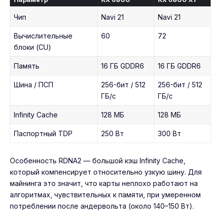
Чип
Navi 21
Navi 21
Вычислительные
60
72
блоки (CU)
Память
16 ГБ GDDR6
16 ГБ GDDR6
Шина / ПСП
256-бит / 512
256-бит / 512
ГБ/с
ГБ/с
Infinity Cache
128 МБ
128 МБ
Паспортный TDP
250 Вт
300 Вт
Особенность RDNA2 — большой кэш Infinity Cache,
который компенсирует относительно узкую шину. Для
майнинга это значит, что карты неплохо работают на
алгоритмах, чувствительных к памяти, при умеренном
потреблении после андервольта (около 140–150 Вт).