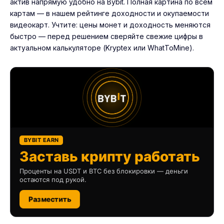
актив напрямую удобно на
Bybit
. Полная картина по всем
картам — в нашем
рейтинге доходности и окупаемости
видеокарт
. Учтите: цены монет и доходность меняются
быстро — перед решением сверяйте свежие цифры в
актуальном калькуляторе (Kryptex или WhatToMine).
BYBIT EARN
Заставь крипту работать
Проценты на USDT и BTC без блокировки — деньги
остаются под рукой.
Разместить