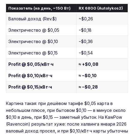
Показатель (на день, ~150 Вт)
RX 6800 (Autolykos2)
Валовый доход (Rev.$)
~$0,26
Электричество @ $0,05
−$0,18
Электричество @ $0,10
−$0,36
Электричество @ $0,15
−$0,54
Profit @ $0,05/кВт·ч
≈ +$0,08
Profit @ $0,10/кВт·ч
≈ −$0,10
Profit @ $0,15/кВт·ч
≈ −$0,28
Картина такая: при дешёвом тарифе $0,05 карта в
небольшом плюсе, при бытовом $0,10 — в минусе около
$0,10 в день, при $0,15 — заметный убыток. На KawPow
(Ravencoin) результат хуже: после халвинга января 2026
валовый доход просел, и при $0,10/кВт·ч карты убыточны