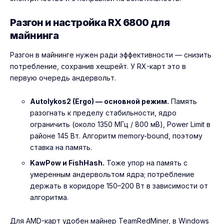
Разгон и настройка RX 6800 для
майнинга
Разгон в майнинге нужен ради эффективности — снизить
потребление, сохранив хешрейт. У RX-карт это в
первую очередь андервольт.
Autolykos2 (Ergo) — основной режим.
Память
разогнать к пределу стабильности, ядро
ограничить (около 1350 МГц / 800 мВ), Power Limit в
районе 145 Вт. Алгоритм memory-bound, поэтому
ставка на память.
KawPow и FishHash.
Тоже упор на память с
умеренным андервольтом ядра; потребление
держать в коридоре 150–200 Вт в зависимости от
алгоритма.
Для AMD-карт удобен майнер TeamRedMiner, в Windows