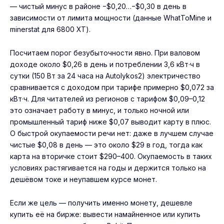
— чистый минус в районе −$0,20…−$0,30 в день в
зависимости от лимита мощности (данные WhatToMine и
minerstat для 6800 XT).
Посчитаем порог безубыточности явно. При валовом
доходе около $0,26 в день и потреблении 3,6 кВт·ч в
сутки (150 Вт за 24 часа на Autolykos2) электричество
сравнивается с доходом при тарифе примерно $0,072 за
кВт·ч. Для читателей из регионов с тарифом $0,09–0,12
это означает работу в минус, и только ночной или
промышленный тариф ниже $0,07 выводит карту в плюс.
О быстрой окупаемости речи нет: даже в лучшем случае
чистые $0,08 в день — это около $29 в год, тогда как
карта на вторичке стоит $290–400. Окупаемость в таких
условиях растягивается на годы и держится только на
дешёвом токе и неупавшем курсе монет.
Если же цель — получить именно монету, дешевле
купить её на бирже: вывести намайненное или купить