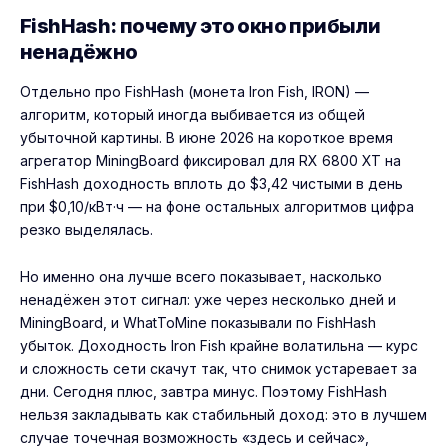
FishHash: почему это окно прибыли
ненадёжно
Отдельно про FishHash (монета Iron Fish, IRON) —
алгоритм, который иногда выбивается из общей
убыточной картины. В июне 2026 на короткое время
агрегатор MiningBoard фиксировал для RX 6800 XT на
FishHash доходность вплоть до $3,42 чистыми в день
при $0,10/кВт·ч — на фоне остальных алгоритмов цифра
резко выделялась.
Но именно она лучше всего показывает, насколько
ненадёжен этот сигнал: уже через несколько дней и
MiningBoard, и WhatToMine показывали по FishHash
убыток. Доходность Iron Fish крайне волатильна — курс
и сложность сети скачут так, что снимок устаревает за
дни. Сегодня плюс, завтра минус. Поэтому FishHash
нельзя закладывать как стабильный доход: это в лучшем
случае точечная возможность «здесь и сейчас»,