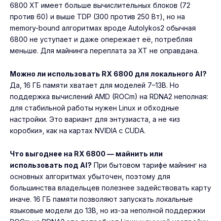
6800 XT имеет больше вычислительных блоков (72
против 60) и выше TDP (300 против 250 Вт), но на
memory-bound алгоритмах вроде Autolykos2 обычная
6800 не уступает и даже опережает её, потребляя
меньше. Для майнинга переплата за XT не оправдана.
Можно ли использовать RX 6800 для локального AI?
Да, 16 ГБ памяти хватает для моделей 7–13B. Но
поддержка вычислений AMD (ROCm) на RDNA2 неполная:
для стабильной работы нужен Linux и обходные
настройки. Это вариант для энтузиаста, а не «из
коробки», как на картах NVIDIA с CUDA.
Что выгоднее на RX 6800 — майнить или
использовать под AI?
При бытовом тарифе майнинг на
основных алгоритмах убыточен, поэтому для
большинства владельцев полезнее задействовать карту
иначе. 16 ГБ памяти позволяют запускать локальные
языковые модели до 13B, но из-за неполной поддержки