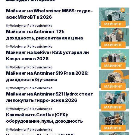
Майнинг на Whatsminer M66S: гидро-
асик MicroBT в 2026
МАЙНИНГ
By
Volodymyr Polkovnichenko
Майнинг на Antminer T21:
доходность, риск питания и цена
МАЙНИНГ
By
Volodymyr Polkovnichenko
Майнинг на IceRiver KS3: устарел ли
Kaspa-асик в 2026
МАЙНИНГ
By
Volodymyr Polkovnichenko
Майнинг на Antminer S19 Pro в 2026:
доходность б/у-асика
МАЙНИНГ
By
Volodymyr Polkovnichenko
Майнинг на Antminer S21 Hydro: стоит
ли покупать гидро-асик в 2026
МАЙНИНГ
By
Volodymyr Polkovnichenko
Как майнить Conflux (CFX):
оборудование, пулы, доходность
МАЙНИНГ
By
Volodymyr Polkovnichenko