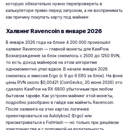
которую обязательно нужно перепроверять в
калькуляторе прямо перед запуском, а не воспринимать
как причину покупать карту под майнинг.
Халвинг Ravencoin в январе 2026
В январе 2026 года на блоке 4 200 000 произошёл
халвинг Ravencoin — главной монеты для KawPow.
Вознаграждение за блок снизилось с 2500 до 1250 RVN,
то есть доход майнеров на этом алгоритме
одномоментно упал вдвое. В начале января 2026
снизилась и эмиссия Ergo (с 9 до 6 ERG за блок). На фоне
цены RVN около $0,00421 (CoinGecko, 20 июня 2026) это
сделало KawPow на RX 6800 убыточным при любом
бытовом тарифе. Как устроен майнинг этой монеты,
подробно разобрано в гайде
как майнить Ravencoin
.
После халвинга на этих картах логичнее
ориентироваться на Autolykos2 (Ergo) или
присматриваться к FishHash — но только при дешёвом
электричестве и с поправкой на волатильность.