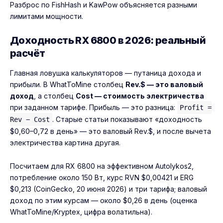
Разброс по FishHash и KawPow объясняется разными
лимитами мощности.
Доходность RX 6800 в 2026: реальный
расчёт
Главная ловушка калькуляторов — путаница дохода и
прибыли. В WhatToMine столбец
Rev.$ — это валовый
доход
, а столбец
Cost — стоимость электричества
при заданном тарифе. Прибыль — это разница:
Profit =
. Старые статьи показывают «доходность
Rev − Cost
$0,60–0,72 в день» — это валовый Rev.$, и после вычета
электричества картина другая.
Посчитаем для RX 6800 на эффективном Autolykos2,
потребление около 150 Вт, курс RVN $0,00421 и ERG
$0,213 (CoinGecko, 20 июня 2026) и три тарифа; валовый
доход по этим курсам — около $0,26 в день (оценка
WhatToMine/Kryptex, цифра волатильна).