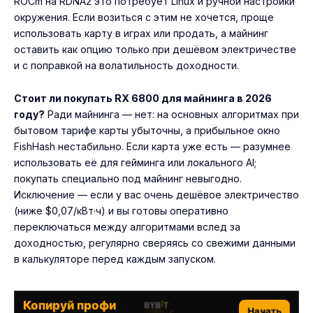
ROCm на RDNA2 это потребует Linux и ручной настройки
окружения. Если возиться с этим не хочется, проще
использовать карту в играх или продать, а майнинг
оставить как опцию только при дешёвом электричестве
и с поправкой на волатильность доходности.
Стоит ли покупать RX 6800 для майнинга в 2026
году?
Ради майнинга — нет: на основных алгоритмах при
бытовом тарифе карты убыточны, а прибыльное окно
FishHash нестабильно. Если карта уже есть — разумнее
использовать её для гейминга или локального AI;
покупать специально под майнинг невыгодно.
Исключение — если у вас очень дешёвое электричество
(ниже $0,07/кВт·ч) и вы готовы оперативно
переключаться между алгоритмами вслед за
доходностью, регулярно сверяясь со свежими данными
в калькуляторе перед каждым запуском.
Копируй профи
Начать