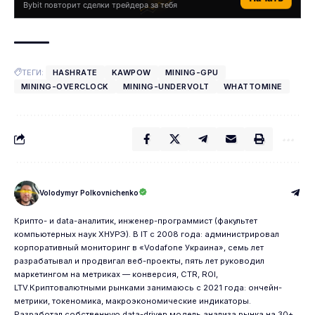
Bybit повторит сделки трейдера за тебя
ТЕГИ:
HASHRATE
KAWPOW
MINING-GPU
MINING-OVERCLOCK
MINING-UNDERVOLT
WHATTOMINE
Volodymyr Polkovnichenko
Крипто- и data-аналитик, инженер-программист (факультет
компьютерных наук ХНУРЭ). В IT с 2008 года: администрировал
корпоративный мониторинг в «Vodafone Украина», семь лет
разрабатывал и продвигал веб-проекты, пять лет руководил
маркетингом на метриках — конверсия, CTR, ROI,
LTV.Криптовалютными рынками занимаюсь с 2021 года: ончейн-
метрики, токеномика, макроэкономические индикаторы.
Разработал собственную data-driven модель анализа рынка на 30+