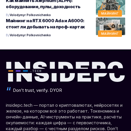
Как майнить Alephium (ALPH):
оборудование, пулы, доходность
МАЙНИНГ
By
Volodymyr Polkovnichenko
Майнинг на RTX 6000 Ada и A6000:
стоит ли добывать на проф-картах
МАЙНИНГ
By
Volodymyr Polkovnichenko
Don’t trust, verify. DYOR
insidepc.tech — портал о криптовалютах, нейросетях и
железе, на котором всё это работает. Токеномика и
ончейн-данные, AI-инструменты на практике, расчёты
окупаемости: каждая цифра — с первоисточника,
каждый разбор — с честным разделом рисков. Don’t