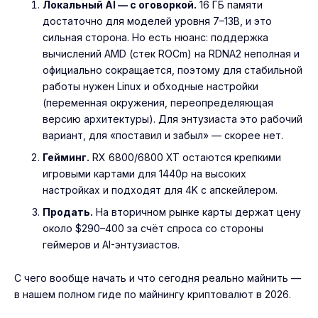
Локальный AI — с оговоркой.
16 ГБ памяти
достаточно для моделей уровня 7–13B, и это
сильная сторона. Но есть нюанс: поддержка
вычислений AMD (стек ROCm) на RDNA2 неполная и
официально сокращается, поэтому для стабильной
работы нужен Linux и обходные настройки
(переменная окружения, переопределяющая
версию архитектуры). Для энтузиаста это рабочий
вариант, для «поставил и забыл» — скорее нет.
Гейминг.
RX 6800/6800 XT остаются крепкими
игровыми картами для 1440p на высоких
настройках и подходят для 4K с апскейлером.
Продать.
На вторичном рынке карты держат цену
около $290–400 за счёт спроса со стороны
геймеров и AI-энтузиастов.
С чего вообще начать и что сегодня реально майнить —
в нашем
полном гиде по майнингу криптовалют в 2026
.