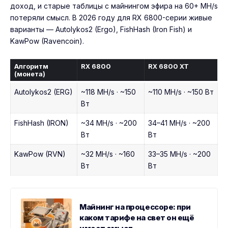
доход, и старые таблицы с майнингом эфира на 60+ MH/s
потеряли смысл. В 2026 году для RX 6800-серии живые
варианты — Autolykos2 (Ergo), FishHash (Iron Fish) и
KawPow (Ravencoin).
Алгоритм
RX 6800
RX 6800 XT
(монета)
Autolykos2 (ERG)
~118 MH/s · ~150
~110 MH/s · ~150 Вт
Вт
FishHash (IRON)
~34 MH/s · ~200
34–41 MH/s · ~200
Вт
Вт
KawPow (RVN)
~32 MH/s · ~160
33–35 MH/s · ~200
Вт
Вт
Майнинг на процессоре: при
каком тарифе на свет он ещё