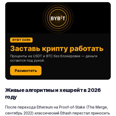
BYBIT EARN
Заставь крипту работать
Проценты на USDT и BTC без блокировки — деньги
остаются под рукой.
Разместить
Живые алгоритмы и хешрейт в 2026
году
После перехода Ethereum на Proof-of-Stake (The Merge,
сентябрь 2022) классический Ethash перестал приносить