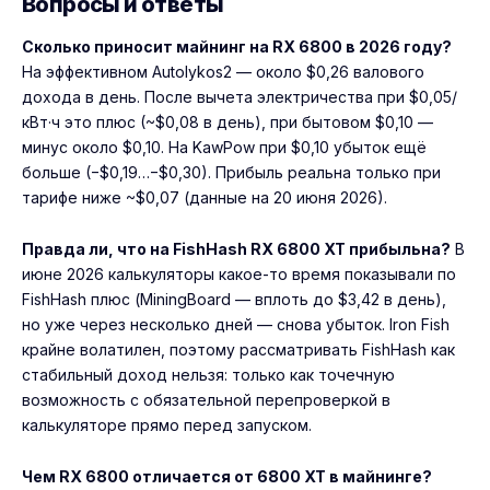
Вопросы и ответы
Сколько приносит майнинг на RX 6800 в 2026 году?
На эффективном Autolykos2 — около $0,26 валового
дохода в день. После вычета электричества при $0,05/
кВт·ч это плюс (~$0,08 в день), при бытовом $0,10 —
минус около $0,10. На KawPow при $0,10 убыток ещё
больше (−$0,19…−$0,30). Прибыль реальна только при
тарифе ниже ~$0,07 (данные на 20 июня 2026).
Правда ли, что на FishHash RX 6800 XT прибыльна?
В
июне 2026 калькуляторы какое-то время показывали по
FishHash плюс (MiningBoard — вплоть до $3,42 в день),
но уже через несколько дней — снова убыток. Iron Fish
крайне волатилен, поэтому рассматривать FishHash как
стабильный доход нельзя: только как точечную
возможность с обязательной перепроверкой в
калькуляторе прямо перед запуском.
Чем RX 6800 отличается от 6800 XT в майнинге?