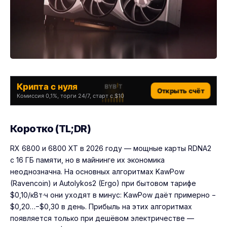
Крипта с нуля
Открыть счёт
Комиссия 0,1%, торги 24/7, старт с $10
Коротко (TL;DR)
RX 6800 и 6800 XT в 2026 году — мощные карты RDNA2
с 16 ГБ памяти, но в майнинге их экономика
неоднозначна. На основных алгоритмах KawPow
(Ravencoin) и Autolykos2 (Ergo) при бытовом тарифе
$0,10/кВт·ч они уходят в минус: KawPow даёт примерно −
$0,20…−$0,30 в день. Прибыль на этих алгоритмах
появляется только при дешёвом электричестве —