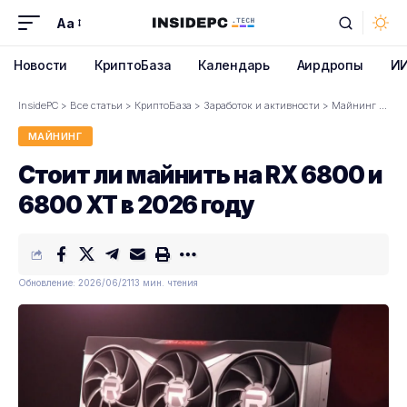
Aa
Font
Resizer
Новости
КриптоБаза
Календарь
Аирдропы
И
InsidePC
>
Все статьи
>
КриптоБаза
>
Заработок и активности
>
Майнинг
>
Сто
МАЙНИНГ
Стоит ли майнить на RX 6800 и
6800 XT в 2026 году
Обновление: 2026/06/21
13 мин. чтения