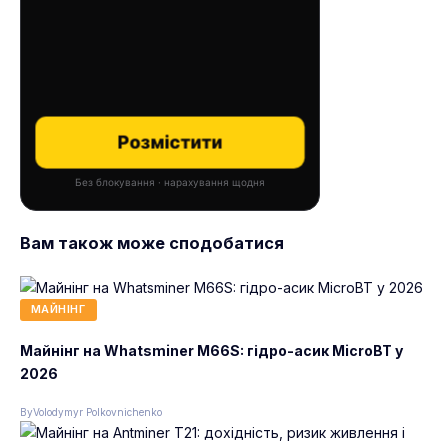
Розмістити
Без блокування · нарахування щодня
Вам також може сподобатися
МАЙНІНГ
Майнінг на Whatsminer M66S: гідро-асик MicroBT у
2026
By
Volodymyr Polkovnichenko