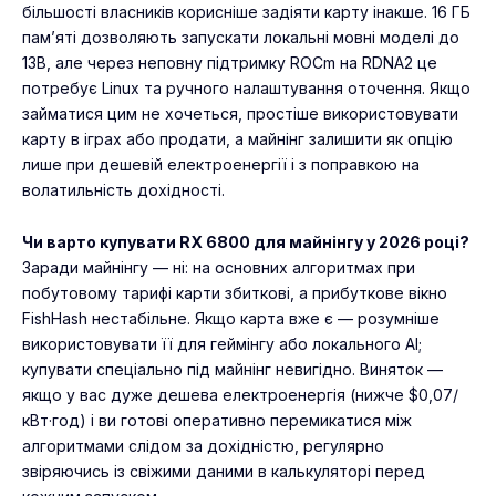
більшості власників корисніше задіяти карту інакше. 16 ГБ
пам’яті дозволяють запускати локальні мовні моделі до
13B, але через неповну підтримку ROCm на RDNA2 це
потребує Linux та ручного налаштування оточення. Якщо
займатися цим не хочеться, простіше використовувати
карту в іграх або продати, а майнінг залишити як опцію
лише при дешевій електроенергії і з поправкою на
волатильність дохідності.
Чи варто купувати RX 6800 для майнінгу у 2026 році?
Заради майнінгу — ні: на основних алгоритмах при
побутовому тарифі карти збиткові, а прибуткове вікно
FishHash нестабільне. Якщо карта вже є — розумніше
використовувати її для геймінгу або локального AI;
купувати спеціально під майнінг невигідно. Виняток —
якщо у вас дуже дешева електроенергія (нижче $0,07/
кВт·год) і ви готові оперативно перемикатися між
алгоритмами слідом за дохідністю, регулярно
звіряючись із свіжими даними в калькуляторі перед