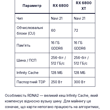
RX 6800
Параметр
RX 6800
XT
Чип
Navi 21
Navi 21
Обчислювальні
60
72
блоки (CU)
16 ГБ
16 ГБ
Пам’ять
GDDR6
GDDR6
256-біт /
256-біт /
Шина / ПСП
512 ГБ/с
512 ГБ/с
Infinity Cache
128 МБ
128 МБ
Паспортний TDP
250 Вт
300 Вт
Особливість RDNA2 — великий кеш Infinity Cache, який
компенсує відносно вузьку шину. Для майнінгу це
означає, що карти непогано працюють на алгоритмах,