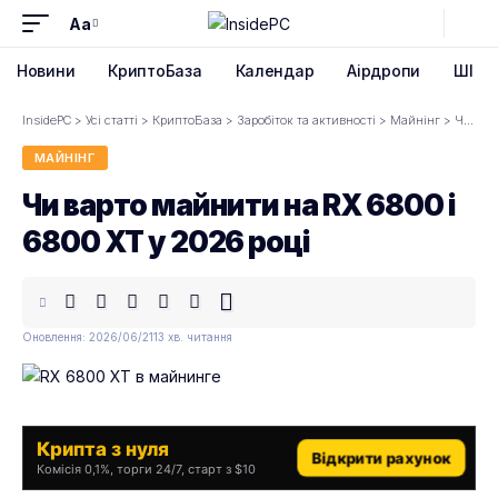
Aa
Font
Resizer
Новини
КриптоБаза
Календар
Аірдропи
ШІ
InsidePC
>
Усі статті
>
КриптоБаза
>
Заробіток та активності
>
Майнінг
>
Чи варто майнити на RX 6800 і 6800 XT у 2026 році
МАЙНІНГ
Чи варто майнити на RX 6800 і
6800 XT у 2026 році
Оновлення: 2026/06/21
13 хв. читання
Крипта з нуля
Відкрити рахунок
Комісія 0,1%, торги 24/7, старт з $10