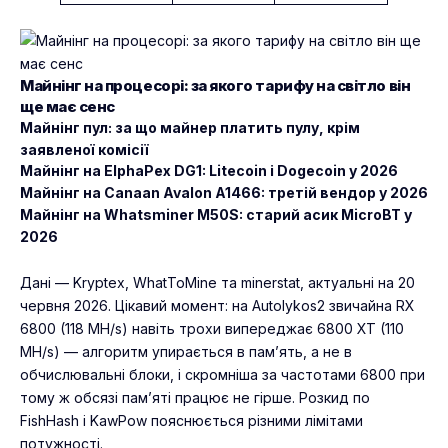
Майнінг на процесорі: за якого тарифу на світло він
ще має сенс
Майнінг пул: за що майнер платить пулу, крім
заявленої комісії
Майнінг на ElphaPex DG1: Litecoin і Dogecoin у 2026
Майнінг на Canaan Avalon A1466: третій вендор у 2026
Майнінг на Whatsminer M50S: старий асик MicroBT у
2026
Дані — Kryptex, WhatToMine та minerstat, актуальні на 20
червня 2026. Цікавий момент: на Autolykos2 звичайна RX
6800 (118 MH/s) навіть трохи випереджає 6800 XT (110
MH/s) — алгоритм упирається в пам’ять, а не в
обчислювальні блоки, і скромніша за частотами 6800 при
тому ж обсязі пам’яті працює не гірше. Розкид по
FishHash і KawPow пояснюється різними лімітами
потужності.