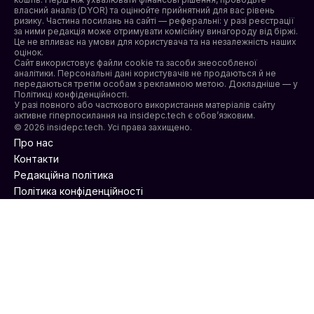
власний аналіз (DYOR) та оцінюйте прийнятний для вас рівень
ризику. Частина посилань на сайті — реферальні: у разі реєстрації
за ними редакція може отримувати комісійну винагороду від біржі.
Це не впливає на умови для користувача та на незалежність наших
оцінок.
Сайт використовує файли cookie та засоби знеособленої
аналітики. Персональні дані користувачів не продаються й не
передаються третім особам з рекламною метою. Докладніше — у
Політикці конфіденційності
.
У разі повного або часткового використання матеріалів сайту
активне гіперпосилання на insidepc.tech є обов’язковим.
© 2026 insidepc.tech. Усі права захищено.
Про нас
Контакти
Редакційна політика
Політика конфіденційності