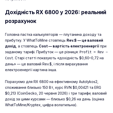
Дохідність RX 6800 у 2026: реальний
розрахунок
Головна пастка калькуляторів — плутанина доходу та
прибутку. У WhatToMine стовпець
Rev.$ — це валовий
дохід
, а стовпець
Cost — вартість електроенергії
при
заданому тарифі. Прибуток — це різниця:
Profit = Rev −
. Старі статті показують «дохідність $0,60–0,72 на
Cost
день» — це валовий Rev.$, і після вирахування
електроенергії картина інша.
Порахуємо для RX 6800 на ефективному Autolykos2,
споживання близько 150 Вт, курс RVN $0,00421 та ERG
$0,213 (CoinGecko, 20 червня 2026) і три тарифи; валовий
дохід за цими курсами — близько $0,26 на день (оцінка
WhatToMine/Kryptex, цифра волатильна).