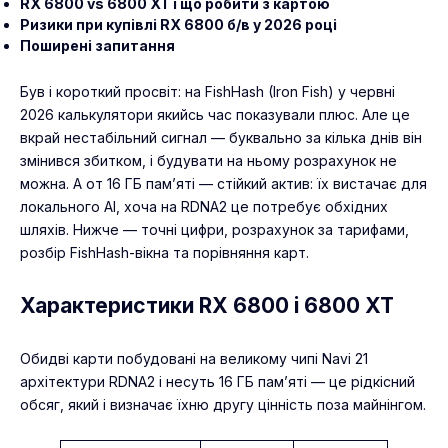
RX 6800 vs 6800 XT і що робити з картою
Ризики при купівлі RX 6800 б/в у 2026 році
Поширені запитання
Був і короткий просвіт: на FishHash (Iron Fish) у червні
2026 калькулятори якийсь час показували плюс. Але це
вкрай нестабільний сигнал — буквально за кілька днів він
змінився збитком, і будувати на ньому розрахунок не
можна. А от 16 ГБ пам’яті — стійкий актив: їх вистачає для
локального AI, хоча на RDNA2 це потребує обхідних
шляхів. Нижче — точні цифри, розрахунок за тарифами,
розбір FishHash-вікна та порівняння карт.
Характеристики RX 6800 і 6800 XT
Обидві карти побудовані на великому чипі Navi 21
архітектури RDNA2 і несуть 16 ГБ пам’яті — це рідкісний
обсяг, який і визначає їхню другу цінність поза майнінгом.