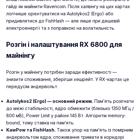
гайді
як майнити Ravencoin
. Після халвінгу на цих картах
логічніше орієнтуватися на Autolykos2 (Ergo) або
придивлятися до FishHash — але лише при дешевій
електроенергії та з поправкою на волатильність.
Розгін і налаштування RX 6800 для
майнінгу
Розгін у майнінгу потрібен заради ефективності —
знизити споживання, зберігши хешрейт. У RX-картах це
передусім андервольт.
Autolykos2 (Ergo) — основний режим.
Пам’ять розігнати
до межі стабільності, ядро обмежити (близько 1350 МГц /
800 мВ), Power Limit у районі 145 Вт. Алгоритм memory-
bound, тому ставка на пам’ять.
KawPow та FishHash.
Також упор на пам’ять із помірним
андервольтом ядра; споживання тримати в коридорі