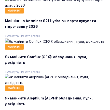
МАЙНІНГ
Майнінг на Antminer S21 Hydro: чи варто купувати
гідро-асик у 2026
By
Volodymyr Polkovnichenko
МАЙНІНГ
Як майнити Conflux (CFX): обладнання, пули,
дохідність
By
Volodymyr Polkovnichenko
МАЙНІНГ
Як майнити Alephium (ALPH): обладнання, пули,
дохідність