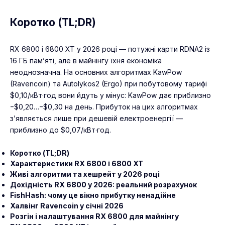
Коротко (TL;DR)
RX 6800 і 6800 XT у 2026 році — потужні карти RDNA2 із
16 ГБ пам’яті, але в майнінгу їхня економіка
неоднозначна. На основних алгоритмах KawPow
(Ravencoin) та Autolykos2 (Ergo) при побутовому тарифі
$0,10/кВт·год вони йдуть у мінус: KawPow дає приблизно
−$0,20…−$0,30 на день. Прибуток на цих алгоритмах
з’являється лише при дешевій електроенергії —
приблизно до $0,07/кВт·год.
Коротко (TL;DR)
Характеристики RX 6800 і 6800 XT
Живі алгоритми та хешрейт у 2026 році
Дохідність RX 6800 у 2026: реальний розрахунок
FishHash: чому це вікно прибутку ненадійне
Халвінг Ravencoin у січні 2026
Розгін і налаштування RX 6800 для майнінгу