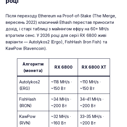
році
Після переходу Ethereum на Proof-of-Stake (The Merge,
вересень 2022) класичний Ethash перестав приносити
дохід, і старі таблиці з майнінгом ефіру на 60+ MH/s
втратили сенс. У 2026 році для серії RX 6800 живі
варіанти — Autolykos2 (Ergo), FishHash (Iron Fish) та
KawPow (Ravencoin).
Алгоритм
RX 6800
RX 6800 XT
(монета)
Autolykos2
~118 MH/s ·
~110 MH/s ·
(ERG)
~150 Вт
~150 Вт
FishHash
~34 MH/s ·
34–41 MH/s ·
(IRON)
~200 Вт
~200 Вт
KawPow
~32 MH/s ·
33–35 MH/s ·
(RVN)
~160 Вт
~200 Вт