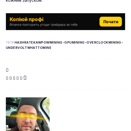
кожним запуском.
Копіюй профі
Почати
Binance повторить угоди трейдера за тебе
HASHRATE
KAWPOW
MINING-GPU
MINING-OVERCLOCK
MINING-
ТЕГИ:
UNDERVOLT
WHATTOMINE