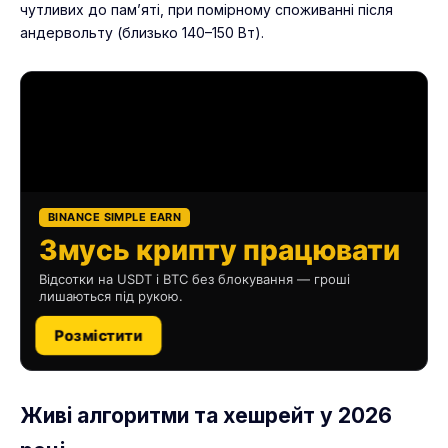
чутливих до пам’яті, при помірному споживанні після
андервольту (близько 140–150 Вт).
BINANCE SIMPLE EARN
Змусь крипту працювати
Відсотки на USDT і BTC без блокування — гроші
лишаються під рукою.
Розмістити
Живі алгоритми та хешрейт у 2026