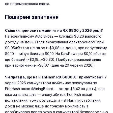
не перемаркована карта.
Поширені запитання
Скільки приносить майнінг на RX 6800 у 2026 році?
На ефективному Autolykos2 — близько $0,26 валового
доходу на день. Після вирахування електроенергії при
$0,05/кВт·год це плюс (~$0,08 на день), при побутовому
$0,10 — мінус близько $0,10. На KawPow при $0,10 збиток
ще більший (−$0,19…−$0,30). Прибуток реальний лише
при тарифі нижче ~$0,07 (дані на 20 червня 2026).
Чи правда, що на FishHash RX 6800 XT прибуткова?
У
червні 2026 калькулятори якийсь час показували по
FishHash плюс (MiningBoard — аж до $3,42 на день), але
вже за кілька днів — знову збиток. Iron Fish вкрай
волатильний, тому розглядати FishHash як стабільний
дохід не можна: лише як точкову можливість з
обов’язковою перевіркою в калькуляторі безпосередньо