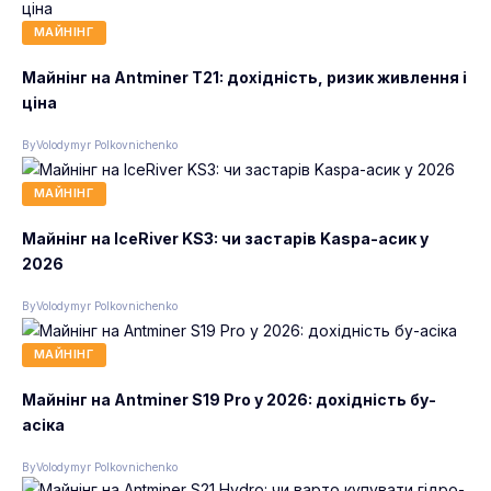
МАЙНІНГ
Майнінг на Antminer T21: дохідність, ризик живлення і
ціна
By
Volodymyr Polkovnichenko
МАЙНІНГ
Майнінг на IceRiver KS3: чи застарів Kaspa-асик у
2026
By
Volodymyr Polkovnichenko
МАЙНІНГ
Майнінг на Antminer S19 Pro у 2026: дохідність бу-
асіка
By
Volodymyr Polkovnichenko