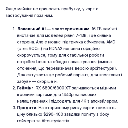
Якщо майнінг не приносить прибутку, у карт є
застосування поза ним.
Локальний AI — з застереженням.
16 ГБ пам’яті
вистачає для моделей рівня 7–13B, і це сильна
сторона. Але є нюанс: підтримка обчислень AMD
(стек ROCm) на RDNA2 неповна і офіційно
скорочується, тому для стабільної роботи
потрібен Linux та обхідні налаштування (змінна
оточення, що перевизначає версію архітектури).
Для ентузіаста це робочий варіант, для «поставив і
забув» — скоріше ні.
Геймінг.
RX 6800/6800 XT залишаються міцними
ігровими картами для 1440p на високих
налаштуваннях і підходять для 4K з апскейлером.
Продати.
На вторинному ринку карти тримають
ціну близько $290–400 завдяки попиту з боку
геймерів та AI-ентузіастів.