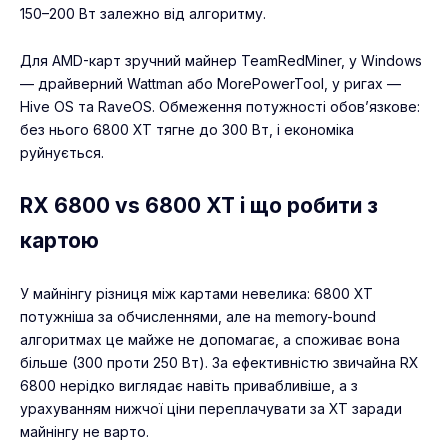
150–200 Вт залежно від алгоритму.
Для AMD-карт зручний майнер TeamRedMiner, у Windows
— драйверний Wattman або MorePowerTool, у ригах —
Hive OS
та RaveOS. Обмеження потужності обов’язкове:
без нього 6800 XT тягне до 300 Вт, і економіка
руйнується.
RX 6800 vs 6800 XT і що робити з
картою
У майнінгу різниця між картами невелика: 6800 XT
потужніша за обчисленнями, але на memory-bound
алгоритмах це майже не допомагає, а споживає вона
більше (300 проти 250 Вт). За ефективністю звичайна RX
6800 нерідко виглядає навіть привабливіше, а з
урахуванням нижчої ціни переплачувати за XT заради
майнінгу не варто.