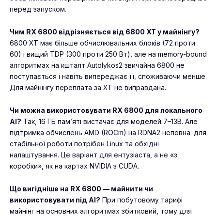
перед запуском.
Чим RX 6800 відрізняється від 6800 XT у майнінгу?
6800 XT має більше обчислювальних блоків (72 проти
60) і вищий TDP (300 проти 250 Вт), але на memory-bound
алгоритмах на кшталт Autolykos2 звичайна 6800 не
поступається і навіть випереджає її, споживаючи менше.
Для майнінгу переплата за XT не виправдана.
Чи можна використовувати RX 6800 для локального
AI?
Так, 16 ГБ пам’яті вистачає для моделей 7–13B. Але
підтримка обчислень AMD (ROCm) на RDNA2 неповна: для
стабільної роботи потрібен Linux та обхідні
налаштування. Це варіант для ентузіаста, а не «з
коробки», як на картах NVIDIA з CUDA.
Що вигідніше на RX 6800 — майнити чи
використовувати під AI?
При побутовому тарифі
майнінг на основних алгоритмах збитковий, тому для