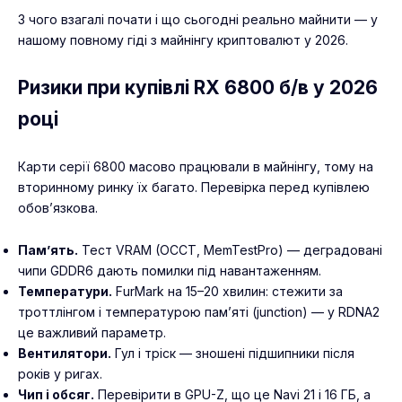
З чого взагалі почати і що сьогодні реально майнити — у
нашому
повному гіді з майнінгу криптовалют у 2026
.
Ризики при купівлі RX 6800 б/в у 2026
році
Карти серії 6800 масово працювали в майнінгу, тому на
вторинному ринку їх багато. Перевірка перед купівлею
обов’язкова.
Пам’ять.
Тест VRAM (OCCT, MemTestPro) — деградовані
чипи GDDR6 дають помилки під навантаженням.
Температури.
FurMark на 15–20 хвилин: стежити за
троттлінгом і температурою пам’яті (junction) — у RDNA2
це важливий параметр.
Вентилятори.
Гул і тріск — зношені підшипники після
років у ригах.
Чип і обсяг.
Перевірити в GPU-Z, що це Navi 21 і 16 ГБ, а