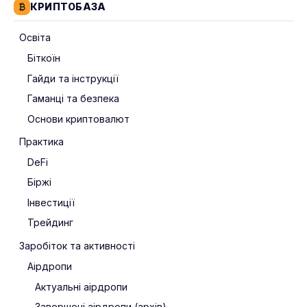
КРИПТОБАЗА
Освіта
Біткоїн
Гайди та інструкції
Гаманці та безпека
Основи криптовалют
Практика
DeFi
Біржі
Інвестиції
Трейдинг
Заробіток та активності
Аірдропи
Актуальні аірдропи
Завершені аірдропи (архів)