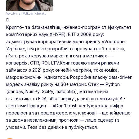
Volodymyr Polkovnichenko
Крипто- та data-аналітик, інженер-програміст (факультет
комп'ютерних наук ХНУРЕ). В IT з 2008 року:
адміністрував корпоративний моніторинг у «Vodafone
Україна», сім років розробляв і просував веб-проєкти,
п'ять років керував маркетингом на метриках —
конверсія, CTR, ROI, LTV.Криптовалютними ринками
займаюся з 2021 року: ончейн-метрики, токеноміка,
макроекономічні індикатори. Розробив власну data-driven
модель аналізу ринку на 30+ метрик. Стек — Python
(pandas, NumPy, SciPy, matplotlib), математична
статистика та EDA; збір і звірку даних автоматизую AI-
агентами.Принцип — «Don't trust, verify»: кожна цифра
перевірена за першоджерелом, ключові — щонайменше
за двома незалежними; прогнози — лише сценарії з
умовами. Теза без даних не публікується.