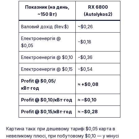
Показник (на день,
RX 6800
~150 Вт)
(Autolykos2)
Валовий дохід (Rev.$)
~$0,26
Електроенергія @
−$0,18
$0,05
Електроенергія @ $0,10
−$0,36
Електроенергія @ $0,15
−$0,54
Profit @ $0,05/
≈ +$0,08
кВт·год
Profit @ $0,10/кВт·год
≈ −$0,10
Profit @ $0,15/кВт·год
≈ −$0,28
Картина така: при дешевому тарифі $0,05 карта в
невеликому плюсі, при побутовому $0,10 — у мінусі