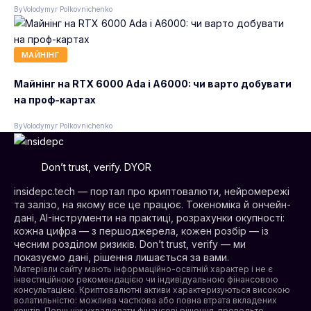
By
Volodymyr Polkovnichenko
МАЙНІНГ
Майнінг на RTX 6000 Ada і A6000: чи варто добувати
на проф-картах
By
Volodymyr Polkovnichenko
Don’t trust, verify. DYOR
insidepc.tech — портал про криптовалюти, нейромережі
та залізо, на якому все це працює. Токеноміка й ончейн-
дані, AI-інструменти на практиці, розрахунки окупності:
кожна цифра — з першоджерела, кожен розбір — із
чесним розділом ризиків. Don’t trust, verify — ми
показуємо дані, рішення лишається за вами.
Матеріали сайту мають інформаційно-освітній характер і не є
інвестиційною рекомендацією чи індивідуальною фінансовою
консультацією. Криптовалютні активи характеризуються високою
волатильністю: можлива часткова або повна втрата вкладених
коштів. Перш ніж ухвалювати фінансові рішення, проводьте