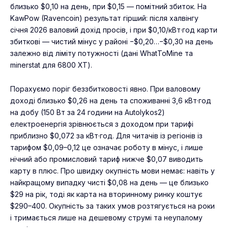
близько $0,10 на день, при $0,15 — помітний збиток. На
KawPow (Ravencoin) результат гірший: після халвінгу
січня 2026 валовий дохід просів, і при $0,10/кВт·год карти
збиткові — чистий мінус у районі −$0,20…−$0,30 на день
залежно від ліміту потужності (дані WhatToMine та
minerstat для 6800 XT).
Порахуємо поріг беззбитковості явно. При валовому
доході близько $0,26 на день та споживанні 3,6 кВт·год
на добу (150 Вт за 24 години на Autolykos2)
електроенергія зрівнюється з доходом при тарифі
приблизно $0,072 за кВт·год. Для читачів із регіонів із
тарифом $0,09–0,12 це означає роботу в мінус, і лише
нічний або промисловий тариф нижче $0,07 виводить
карту в плюс. Про швидку окупність мови немає: навіть у
найкращому випадку чисті $0,08 на день — це близько
$29 на рік, тоді як карта на вторинному ринку коштує
$290–400. Окупність за таких умов розтягується на роки
і тримається лише на дешевому струмі та неупалому