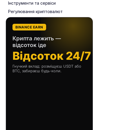
Інструменти та сервіси
Регулювання криптовалют
BINANCE EARN
Крипта лежить —
відсоток іде
Відсоток 24/7
Гнучкий вклад: розміщуєш USDT або
BTC, забираєш будь-коли.