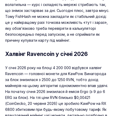
волатильна — курс і складність мережі стрибають так,
що знімок застаріває за дні. Сьогодні плюс, завтра мінус.
Тому FishHash не можна закладати як стабільний дохід:
це у найкращому разі точкова можливість «тут і зараз»,
яку обов’язково треба перевіряти в калькуляторі
безпосередньо перед запуском, а не сприймати як
причину купувати карту під майнінг.
Халвінг Ravencoin у січні 2026
У січні 2026 року на блоці 4 200 000 відбувся халвінг
Ravencoin — головної монети для KawPow. Винагорода
за блок знизилася з 2500 до 1250 RVN, тобто дохід
майнерів на цьому алгоритмі одномоментно впав удвічі.
На початку січня 2026 знизилася й емісія Ergo (з 9 до 6
ERG за блок). На тлі ціни RVN близько $0,00421
(CoinGecko, 20 червня 2026) це зробило KawPow на RX
6800 збитковим при будь-якому побутовому тарифі. Як
влаштований майнінг цієї монети, детально розібрано в