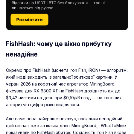
Відсотки на USDT і BTC без блокування — гроші
лишаються під рукою.
Розмістити
FishHash: чому це вікно прибутку
ненадійне
Окремо про FishHash (монета Iron Fish, IRON) — алгоритм,
який іноді виходить із загальної збиткової картини. У
червні 2026 на короткий час агрегатор MiningBoard
фіксував для RX 6800 XT на FishHash дохідність аж до
$3,42 чистими на день при $0,10/кВт·год — на тлі інших
алгоритмів цифра різко виділялася.
Але саме вона найкраще показує, наскільки ненадійний
цей сигнал: вже за кілька днів і MiningBoard, і WhatToMine
показували по FishHash збиток. Дохідність Iron Fish вкрай