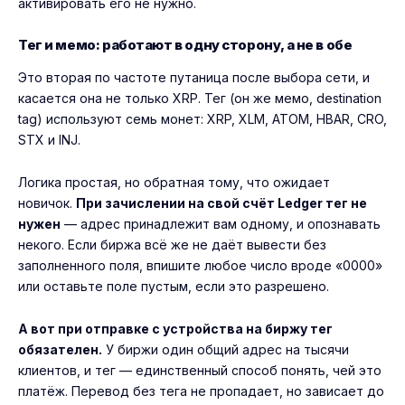
активировать его не нужно.
Тег и мемо: работают в одну сторону, а не в обе
Это вторая по частоте путаница после выбора сети, и
касается она не только XRP. Тег (он же мемо, destination
tag) используют семь монет: XRP, XLM, ATOM, HBAR, CRO,
STX и INJ.
Логика простая, но обратная тому, что ожидает
новичок.
При зачислении на свой счёт Ledger тег не
нужен
— адрес принадлежит вам одному, и опознавать
некого. Если биржа всё же не даёт вывести без
заполненного поля, впишите любое число вроде «0000»
или оставьте поле пустым, если это разрешено.
А вот при отправке с устройства на биржу тег
обязателен.
У биржи один общий адрес на тысячи
клиентов, и тег — единственный способ понять, чей это
платёж. Перевод без тега не пропадает, но зависает до