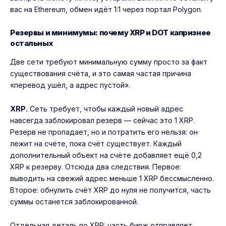
вас на Ethereum, обмен идёт 1:1 через портал Polygon.
Резервы и минимумы: почему XRP и DOT капризнее
остальных
Две сети требуют минимальную сумму просто за факт
существования счёта, и это самая частая причина
«перевод ушёл, а адрес пустой».
XRP.
Сеть требует, чтобы каждый новый адрес
навсегда заблокировал резерв — сейчас это 1 XRP.
Резерв не пропадает, но и потратить его нельзя: он
лежит на счёте, пока счёт существует. Каждый
дополнительный объект на счёте добавляет ещё 0,2
XRP к резерву. Отсюда два следствия. Первое:
выводить на свежий адрес меньше 1 XRP бессмысленно.
Второе: обнулить счёт XRP до нуля не получится, часть
суммы останется заблокированной.
Отдельная деталь по XRP: часть бирж отправляет