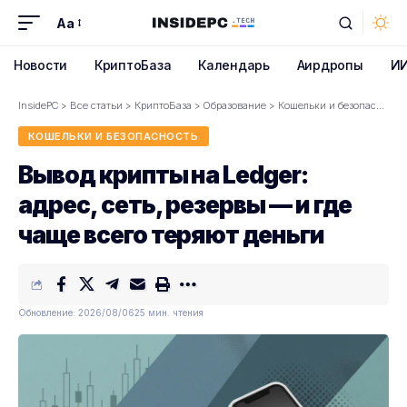
Aa
Font
Resizer
Новости
КриптоБаза
Календарь
Аирдропы
И
InsidePC
>
Все статьи
>
КриптоБаза
>
Образование
>
Кошельки и безопасность
КОШЕЛЬКИ И БЕЗОПАСНОСТЬ
Вывод крипты на Ledger:
адрес, сеть, резервы — и где
чаще всего теряют деньги
Обновление: 2026/08/06
25 мин. чтения