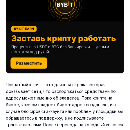
BYBIT EARN
Заставь крипту работать
Проценты на USDT и BTC без блокировки — деньги
остаются под рукой.
Разместить
Приватный ключ — это длинная строка, которая
доказывает сети, что распоряжаться средствами по
адресу может именно её владелец. Пока крипта на
бирже, ключом владеет биржа: адрес создан ею, и в
случае блокировки аккаунта или проблем у площадки вы
обращаетесь в поддержку, а не подписываете
транзакцию сами. После перевода на
холодный кошелёк