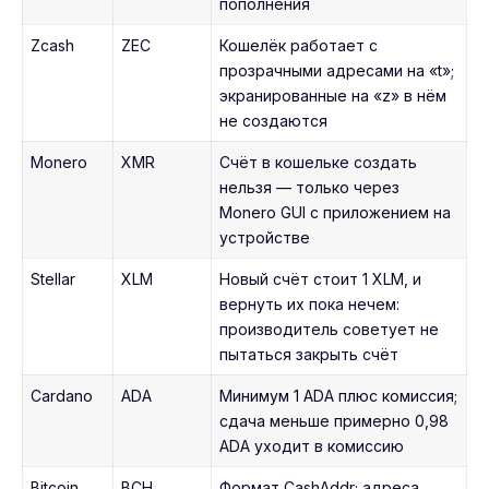
пополнения
Zcash
ZEC
Кошелёк работает с
прозрачными адресами на «t»;
экранированные на «z» в нём
не создаются
Monero
XMR
Счёт в кошельке создать
нельзя — только через
Monero GUI с приложением на
устройстве
Stellar
XLM
Новый счёт стоит 1 XLM, и
вернуть их пока нечем:
производитель советует не
пытаться закрыть счёт
Cardano
ADA
Минимум 1 ADA плюс комиссия;
сдача меньше примерно 0,98
ADA уходит в комиссию
Bitcoin
BCH
Формат CashAddr; адреса