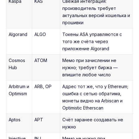
Kaspa
KAS
Свежая интеграция:
производитель требует
актуальных версий кошелька и
прошивки
Algorand
ALGO
Токены ASA управляются с
того же счёта через
приложение Algorand
Cosmos
ATOM
Мемо при зачислении не
Hub
нужно; требует биржа —
впишите любое число
Arbitrum и
ARB, OP
Адрес тот же, что у Ethereum;
Optimism
ошибка с сетью обратима,
монеты видно на Arbiscan и
Optimistic Etherscan
Aptos
APT
Счёт заранее создавать не
нужно
Injective
INJ
Мемо не нужно при