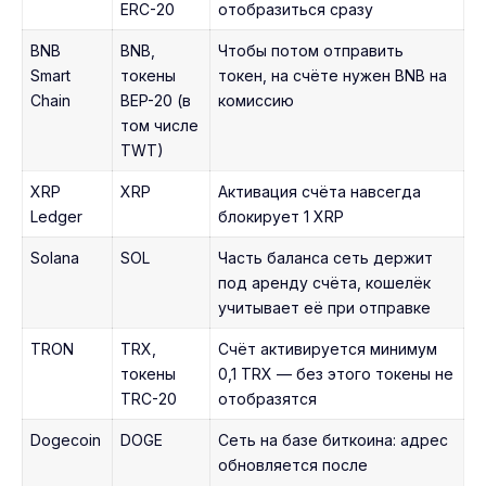
ERC-20
отобразиться сразу
BNB
BNB,
Чтобы потом отправить
Smart
токены
токен, на счёте нужен BNB на
Chain
BEP-20 (в
комиссию
том числе
TWT)
XRP
XRP
Активация счёта навсегда
Ledger
блокирует 1 XRP
Solana
SOL
Часть баланса сеть держит
под аренду счёта, кошелёк
учитывает её при отправке
TRON
TRX,
Счёт активируется минимум
токены
0,1 TRX — без этого токены не
TRC-20
отобразятся
Dogecoin
DOGE
Сеть на базе биткоина: адрес
обновляется после