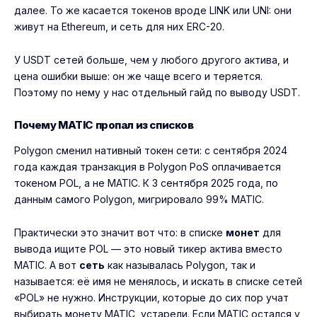
далее. То же касается токенов вроде LINK или UNI: они
живут на Ethereum, и сеть для них ERC-20.
У USDT сетей больше, чем у любого другого актива, и
цена ошибки выше: он же чаще всего и теряется.
Поэтому по нему у нас
отдельный гайд по выводу USDT
.
Почему MATIC пропал из списков
Polygon сменил нативный токен сети: с сентября 2024
года каждая транзакция в Polygon PoS оплачивается
токеном POL, а не MATIC. К 3 сентября 2025 года, по
данным самого Polygon, мигрировало 99% MATIC.
Практически это значит вот что: в списке
монет
для
вывода ищите POL — это новый тикер актива вместо
MATIC. А вот
сеть
как называлась Polygon, так и
называется: её имя не менялось, и искать в списке сетей
«POL» не нужно. Инструкции, которые до сих пор учат
выбирать монету MATIC, устарели. Если MATIC остался у