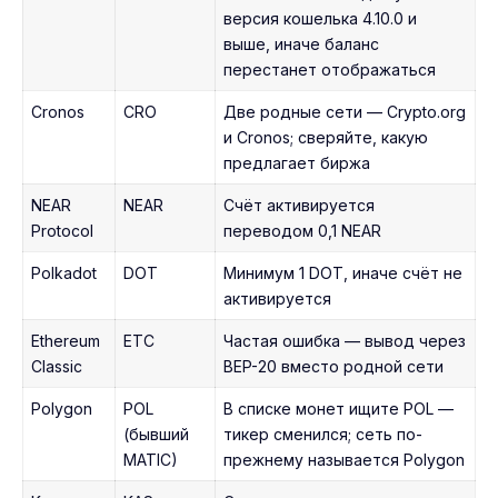
версия кошелька 4.10.0 и
выше, иначе баланс
перестанет отображаться
Cronos
CRO
Две родные сети — Crypto.org
и Cronos; сверяйте, какую
предлагает биржа
NEAR
NEAR
Счёт активируется
Protocol
переводом 0,1 NEAR
Polkadot
DOT
Минимум 1 DOT, иначе счёт не
активируется
Ethereum
ETC
Частая ошибка — вывод через
Classic
BEP-20 вместо родной сети
Polygon
POL
В списке монет ищите POL —
(бывший
тикер сменился; сеть по-
MATIC)
прежнему называется Polygon