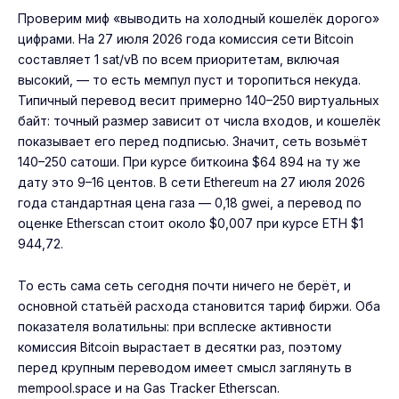
Проверим миф «выводить на холодный кошелёк дорого»
цифрами. На 27 июля 2026 года комиссия сети Bitcoin
составляет 1 sat/vB по всем приоритетам, включая
высокий, — то есть мемпул пуст и торопиться некуда.
Типичный перевод весит примерно 140–250 виртуальных
байт: точный размер зависит от числа входов, и кошелёк
показывает его перед подписью. Значит, сеть возьмёт
140–250 сатоши. При курсе биткоина $64 894 на ту же
дату это 9–16 центов. В сети Ethereum на 27 июля 2026
года стандартная цена газа — 0,18 gwei, а перевод по
оценке Etherscan стоит около $0,007 при курсе ETH $1
944,72.
То есть сама сеть сегодня почти ничего не берёт, и
основной статьёй расхода становится тариф биржи. Оба
показателя волатильны: при всплеске активности
комиссия Bitcoin вырастает в десятки раз, поэтому
перед крупным переводом имеет смысл заглянуть в
mempool.space и на Gas Tracker Etherscan.