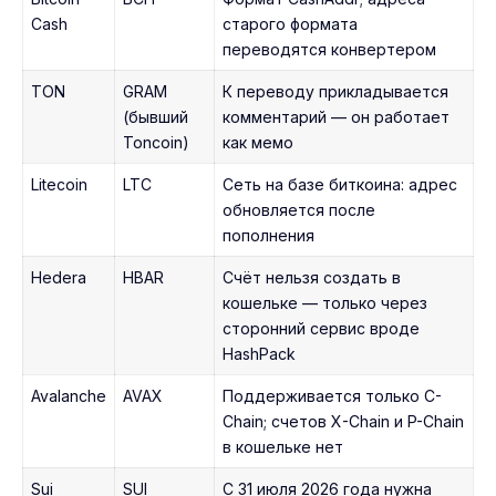
Cash
старого формата
переводятся конвертером
TON
GRAM
К переводу прикладывается
(бывший
комментарий — он работает
Toncoin)
как мемо
Litecoin
LTC
Сеть на базе биткоина: адрес
обновляется после
пополнения
Hedera
HBAR
Счёт нельзя создать в
кошельке — только через
сторонний сервис вроде
HashPack
Avalanche
AVAX
Поддерживается только C-
Chain; счетов X-Chain и P-Chain
в кошельке нет
Sui
SUI
С 31 июля 2026 года нужна