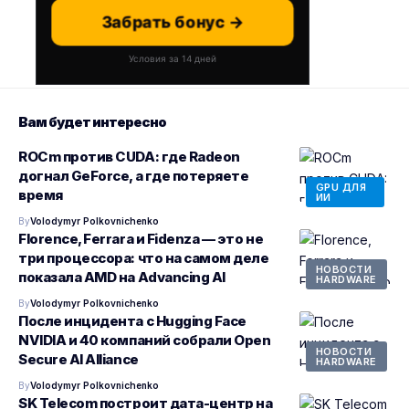
Забрать бонус →
Условия за 14 дней
Вам будет интересно
ROCm против CUDA: где Radeon
догнал GeForce, а где потеряете
GPU ДЛЯ
время
ИИ
By
Volodymyr Polkovnichenko
Florence, Ferrara и Fidenza — это не
три процессора: что на самом деле
НОВОСТИ
показала AMD на Advancing AI
HARDWARE
By
Volodymyr Polkovnichenko
После инцидента с Hugging Face
NVIDIA и 40 компаний собрали Open
НОВОСТИ
Secure AI Alliance
HARDWARE
By
Volodymyr Polkovnichenko
SK Telecom построит дата-центр на