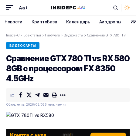
Aa
Font
Resizer
Новости
КриптоБаза
Календарь
Аирдропы
И
InsidePC
>
Все статьи
>
Hardware
>
Видеокарты
>
Сравнение GTX 780 TI vs RX 580 8GB с процессором FX 8350 4.5GHz
ВИДЕОКАРТЫ
Сравнение GTX 780 TI vs RX 580
8GB с процессором FX 8350
4.5GHz
Обновление: 2026/08/05
6 мин. чтения
Крипта с нуля