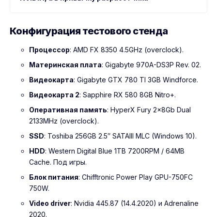
Конфигурация тестового стенда
Процессор
: AMD FX 8350 4.5GHz (overclock).
Материнская плата
: Gigabyte 970A-DS3P Rev. 02.
Видеокарта
: Gigabyte GTX 780 TI 3GB Windforce.
Видеокарта 2
: Sapphire RX 580 8GB Nitro+.
Оперативная память
: HyperX Fury 2x8Gb Dual
2133MHz (overclock).
SSD
: Toshiba 256GB 2.5″ SATAIII MLC (Windows 10).
HDD
: Western Digital Blue 1TB 7200RPM / 64MB
Cache. Под игры.
Блок питания
: Chifftronic Power Play GPU-750FC
750W.
Video driver
: Nvidia 445.87 (14.4.2020) и Adrenaline
2020.