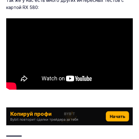
Так же у нас есть много других интересных тестов с
картой RX 580:
Копируй профи
Начать
Bybit повторит сделки трейдера за тебя