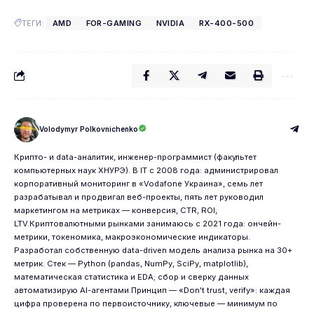
ТЕГИ:
AMD
FOR-GAMING
NVIDIA
RX-400-500
Volodymyr Polkovnichenko
Крипто- и data-аналитик, инженер-программист (факультет
компьютерных наук ХНУРЭ). В IT с 2008 года: администрировал
корпоративный мониторинг в «Vodafone Украина», семь лет
разрабатывал и продвигал веб-проекты, пять лет руководил
маркетингом на метриках — конверсия, CTR, ROI,
LTV.Криптовалютными рынками занимаюсь с 2021 года: ончейн-
метрики, токеномика, макроэкономические индикаторы.
Разработал собственную data-driven модель анализа рынка на 30+
метрик. Стек — Python (pandas, NumPy, SciPy, matplotlib),
математическая статистика и EDA; сбор и сверку данных
автоматизирую AI-агентами.Принцип — «Don't trust, verify»: каждая
цифра проверена по первоисточнику, ключевые — минимум по