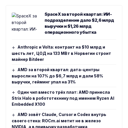
SpaceX за второй квартал: ИИ-
подразделение дало $2,6 млрд
выручки и $1,26 млрд
операционного убытка
Anthropic и Volta: контракт на $10 млрд и
шесть лет, ЦОД на 133 МВт в Норвегии строит
майнер Bitdeer
AMD за второй квартал: дата-центры
выросли на 107% до $6,7 млрд и дали 58%
выручки, гейминг упал на 31%
Один чип вместо трёх плат: AMD принесла
Strix Halo в робототехнику под именем Ryzen AI
Embedded X100
AMD зовёт Claude, Cursor и Codex внутрь
своего стека: ROCm.ai метит не в железо
NVIDIA, а в привычку разработчика