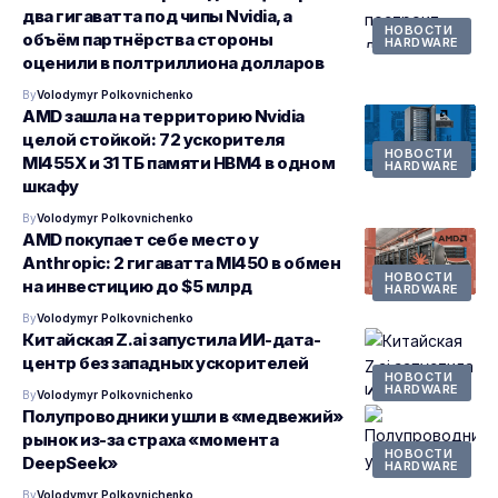
два гигаватта под чипы Nvidia, а
НОВОСТИ
объём партнёрства стороны
HARDWARE
оценили в полтриллиона долларов
By
Volodymyr Polkovnichenko
AMD зашла на территорию Nvidia
целой стойкой: 72 ускорителя
НОВОСТИ
MI455X и 31 ТБ памяти HBM4 в одном
HARDWARE
шкафу
By
Volodymyr Polkovnichenko
AMD покупает себе место у
Anthropic: 2 гигаватта MI450 в обмен
НОВОСТИ
на инвестицию до $5 млрд
HARDWARE
By
Volodymyr Polkovnichenko
Китайская Z.ai запустила ИИ-дата-
центр без западных ускорителей
НОВОСТИ
HARDWARE
By
Volodymyr Polkovnichenko
Полупроводники ушли в «медвежий»
рынок из-за страха «момента
НОВОСТИ
DeepSeek»
HARDWARE
By
Volodymyr Polkovnichenko