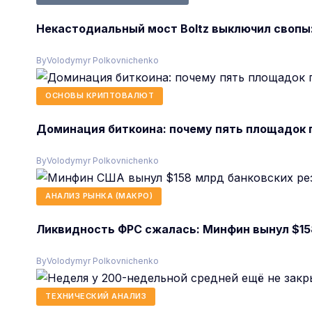
Некастодиальный мост Boltz выключил свопы
By
Volodymyr Polkovnichenko
ОСНОВЫ КРИПТОВАЛЮТ
Доминация биткоина: почему пять площадок 
By
Volodymyr Polkovnichenko
АНАЛИЗ РЫНКА (МАКРО)
Ликвидность ФРС сжалась: Минфин вынул $15
By
Volodymyr Polkovnichenko
ТЕХНИЧЕСКИЙ АНАЛИЗ