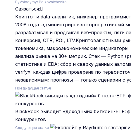
By
Volodymyr Polkovnichenko
Связаться:
Крипто- и data-аналитик, инженер-программист
2008 года: администрировал корпоративный мон
разрабатывал и продвигал веб-проекты, пять л
конверсия, CTR, ROI, LTV.Криптовалютными рын
токеномика, макроэкономические индикаторы. 
анализа рынка на 30+ метрик. Стек — Python (pa
статистика и EDA; сбор и сверку данных автома
verify»: каждая цифра проверена по первоист
независимым; прогнозы — только сценарии с ус
Предыдущая статья
BlackRock выводит «доходный» биткоин-ETF: ф
конкурентов
Следующая статья