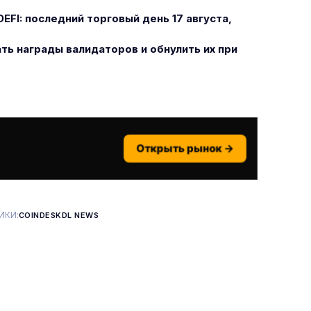
EFI: последний торговый день 17 августа,
ать награды валидаторов и обнулить их при
Открыть рынок →
ИКИ:
COINDESK
DL NEWS