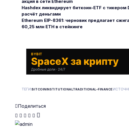
акций в сети Ethereum
Hashdex ликвидирует биткоин-ETF с тикером D
расчёт деньгами
Ethereum EIP-8361: черновик предлагает сжиг
60,25 млн ETH в стейкинге
BYBIT
SpaceX за крипту
Дробные доли · 24/7
ТЕГИ:
ИСТОЧН
BITCOIN
INSTITUTIONAL
TRADITIONAL-FINANCE
Поделиться