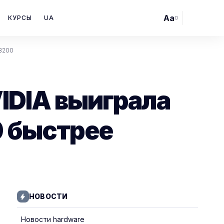
Aa
КУРСЫ
UA
Font
Resizer
GB200
NVIDIA выиграла
0 быстрее
НОВОСТИ
Новости hardware