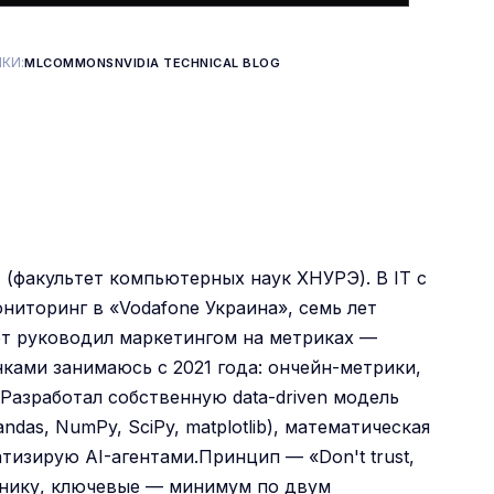
КИ:
MLCOMMONS
NVIDIA TECHNICAL BLOG
 (факультет компьютерных наук ХНУРЭ). В IT с
иторинг в «Vodafone Украина», семь лет
ет руководил маркетингом на метриках —
ками занимаюсь с 2021 года: ончейн-метрики,
Разработал собственную data-driven модель
ndas, NumPy, SciPy, matplotlib), математическая
тизирую AI-агентами.Принцип — «Don't trust,
очнику, ключевые — минимум по двум