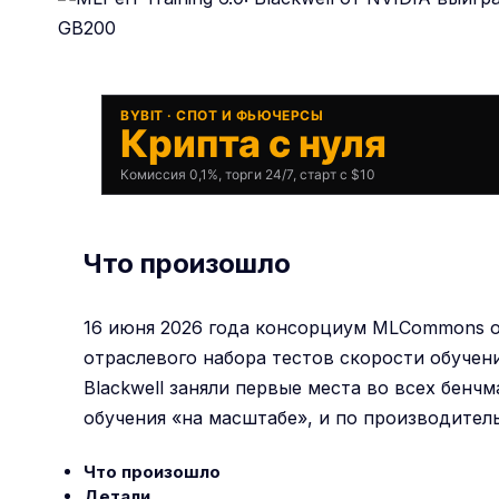
BYBIT · СПОТ И ФЬЮЧЕРСЫ
Крипта с нуля
Комиссия 0,1%, торги 24/7, старт с $10
Что произошло
16 июня 2026 года консорциум MLCommons оп
отраслевого набора тестов скорости обучен
Blackwell заняли первые места во всех бенч
обучения «на масштабе», и по производитель
Что произошло
Детали