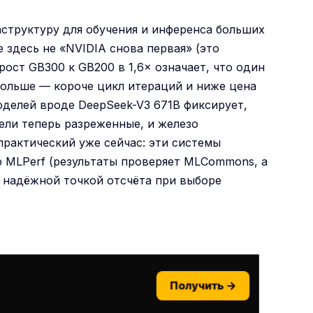
аструктуру для обучения и инференса больших
 здесь не «NVIDIA снова первая» (это
рост GB300 к GB200 в 1,6× означает, что один
больше — короче цикл итераций и ниже цена
оделей вроде DeepSeek-V3 671B фиксирует,
ели теперь разреженные, и железо
рактический уже сейчас: эти системы
р MLPerf (результаты проверяет MLCommons, а
 надёжной точкой отсчёта при выборе
Получить →