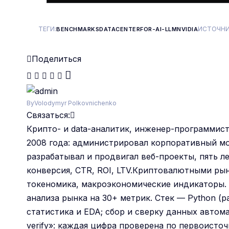
ТЕГИ:
ИСТОЧНИ
BENCHMARKS
DATACENTER
FOR-AI-LLM
NVIDIA
Поделиться
By
Volodymyr Polkovnichenko
Связаться:
Крипто- и data-аналитик, инженер-программист
2008 года: администрировал корпоративный мон
разрабатывал и продвигал веб-проекты, пять л
конверсия, CTR, ROI, LTV.Криптовалютными рын
токеномика, макроэкономические индикаторы. 
анализа рынка на 30+ метрик. Стек — Python (pa
статистика и EDA; сбор и сверку данных автома
verify»: каждая цифра проверена по первоист