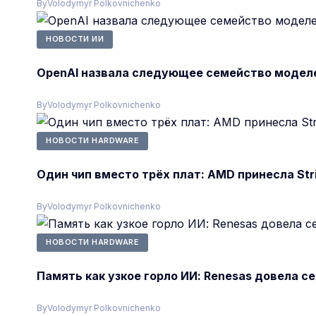
By
Volodymyr Polkovnichenko
НОВОСТИ ИИ
OpenAI назвала следующее семейство моделе
By
Volodymyr Polkovnichenko
НОВОСТИ HARDWARE
Один чип вместо трёх плат: AMD принесла Str
By
Volodymyr Polkovnichenko
НОВОСТИ HARDWARE
Память как узкое горло ИИ: Renesas довела 
By
Volodymyr Polkovnichenko