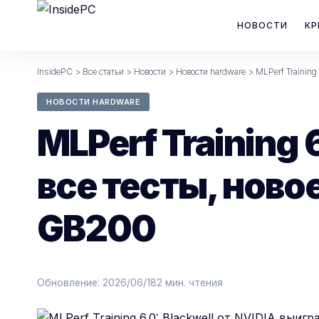
НОВОСТИ
КР
InsidePC
>
Все статьи
>
Новости
>
Новости hardware
>
MLPerf Training
НОВОСТИ HARDWARE
MLPerf Training 
все тесты, нов
GB200
Обновление: 2026/06/18
2 мин. чтения