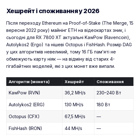
Хешрейт і споживання у 2026
Після переходу Ethereum на Proof-of-Stake (The Merge, 15
вересня 2022 року) майнінг ETH на відеокартах зник, і
сьогодні для RX 7800 XT актуальні KawPow (Ravencoin),
Autolykos2 (Ergo) та нішеві Octopus і FishHash. Розмір DAG
у цих алгоритмів невеликий, тому 16 ГБ пам’яті не
обмежують карту ніяк — на відміну від старих 4-
гігабайтних моделей, які з цих монет вже випали.
Алгоритм (монета)
Хешрейт
Споживання
KawPow (RVN)
36,2 MH/s
230–240 Вт
Autolykos2 (ERG)
130 MH/s
180 Вт
Octopus (CFX)
67,5 MH/s
—
FishHash (IRON)
44 MH/s
—