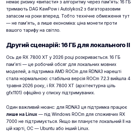
немає ризику «випасти» з алгоритму через пам’ять: 16 ГБ
тримають DAG KawPow і Autolykos2 з багаторазовим
запасом на роки вперед. Тобто технічне обмеження тут
— не пам’ять, а лише економіка: ціна монети проти
вашого тарифу на світло.
Другий сценарій: 16 ГБ для локального ІІ
Ось де RX 7800 XT у 2026 році розкривається. 16 ГБ
пам’яті — це робочий обсяг для локальних мовних
моделей, а підтримка AMD ROCm для RDNA3 нарешті
стала нормальною: стабільна версія ROCm 7.2.3 вийшла 4
травня 2026 року, і RX 7800 XT (архітектурна ціль
gfx1101) офіційно у списку підтримуваних.
Один важливий нюанс: для RDNA3 ця підтримка працює
лише на Linux
— під Windows ROCm для споживчих RX
7000 не підтримується. Якщо ви плануєте локальний ІІ на
цій карті, ОС — Ubuntu або інший Linux.