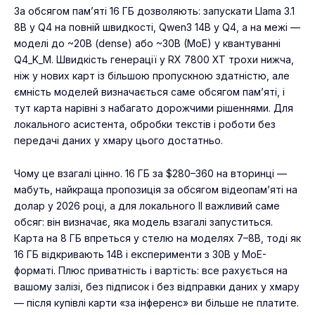
За обсягом пам’яті 16 ГБ дозволяють: запускати Llama 3.1
8B у Q4 на повній швидкості, Qwen3 14B у Q4, а на межі —
моделі до ~20B (dense) або ~30B (MoE) у квантуванні
Q4_K_M. Швидкість генерації у RX 7800 XT трохи нижча,
ніж у нових карт із більшою пропускною здатністю, але
ємність моделей визначається саме обсягом пам’яті, і
тут карта нарівні з набагато дорожчими рішеннями. Для
локального асистента, обробки текстів і роботи без
передачі даних у хмару цього достатньо.
Чому це взагалі цінно. 16 ГБ за $280–360 на вторинці —
мабуть, найкраща пропозиція за обсягом відеопам’яті на
долар у 2026 році, а для локального ІІ важливий саме
обсяг: він визначає, яка модель взагалі запуститься.
Карта на 8 ГБ впреться у стелю на моделях 7–8B, тоді як
16 ГБ відкривають 14B і експерименти з 30B у MoE-
форматі. Плюс приватність і вартість: все рахується на
вашому залізі, без підписок і без відправки даних у хмару
— після купівлі карти «за інференс» ви більше не платите.