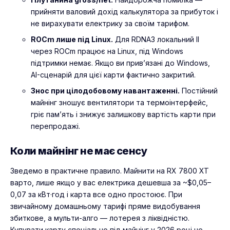
прийняти валовий дохід калькулятора за прибуток і
не вирахувати електрику за своїм тарифом.
ROCm лише під Linux.
Для RDNA3 локальний ІІ
через ROCm працює на Linux, під Windows
підтримки немає. Якщо ви прив’язані до Windows,
AI-сценарій для цієї карти фактично закритий.
Знос при цілодобовому навантаженні.
Постійний
майнінг зношує вентилятори та термоінтерфейс,
гріє пам’ять і знижує залишкову вартість карти при
перепродажі.
Коли майнінг не має сенсу
Зведемо в практичне правило. Майнити на RX 7800 XT
варто, лише якщо у вас електрика дешевша за ~$0,05–
0,07 за кВт·год і карта все одно простоює. При
звичайному домашньому тарифі пряме видобування
збиткове, а мульти-алго — лотерея з ліквідністю.
Купувати карту спеціально під майнінг у 2026 році не