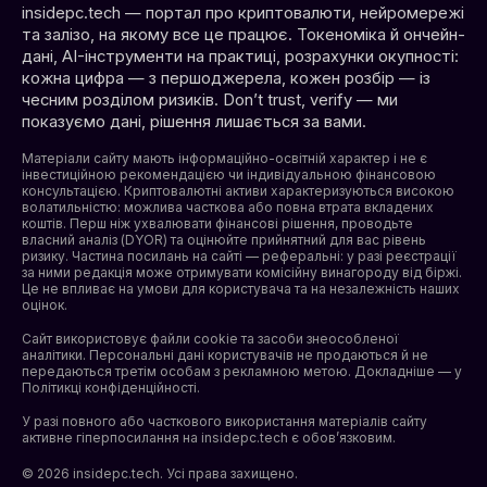
insidepc.tech — портал про криптовалюти, нейромережі
та залізо, на якому все це працює. Токеноміка й ончейн-
дані, AI-інструменти на практиці, розрахунки окупності:
кожна цифра — з першоджерела, кожен розбір — із
чесним розділом ризиків. Don’t trust, verify — ми
показуємо дані, рішення лишається за вами.
Матеріали сайту мають інформаційно-освітній характер і не є
інвестиційною рекомендацією чи індивідуальною фінансовою
консультацією. Криптовалютні активи характеризуються високою
волатильністю: можлива часткова або повна втрата вкладених
коштів. Перш ніж ухвалювати фінансові рішення, проводьте
власний аналіз (DYOR) та оцінюйте прийнятний для вас рівень
ризику. Частина посилань на сайті — реферальні: у разі реєстрації
за ними редакція може отримувати комісійну винагороду від біржі.
Це не впливає на умови для користувача та на незалежність наших
оцінок.
Сайт використовує файли cookie та засоби знеособленої
аналітики. Персональні дані користувачів не продаються й не
передаються третім особам з рекламною метою. Докладніше — у
Політикці конфіденційності
.
У разі повного або часткового використання матеріалів сайту
активне гіперпосилання на insidepc.tech є обов’язковим.
© 2026 insidepc.tech. Усі права захищено.