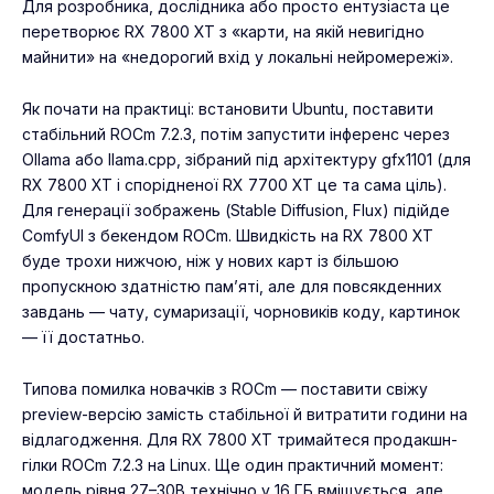
Для розробника, дослідника або просто ентузіаста це
перетворює RX 7800 XT з «карти, на якій невигідно
майнити» на «недорогий вхід у локальні нейромережі».
Як почати на практиці: встановити Ubuntu, поставити
стабільний ROCm 7.2.3, потім запустити інференс через
Ollama або llama.cpp, зібраний під архітектуру gfx1101 (для
RX 7800 XT і спорідненої RX 7700 XT це та сама ціль).
Для генерації зображень (Stable Diffusion, Flux) підійде
ComfyUI з бекендом ROCm. Швидкість на RX 7800 XT
буде трохи нижчою, ніж у нових карт із більшою
пропускною здатністю пам’яті, але для повсякденних
завдань — чату, сумаризації, чорновиків коду, картинок
— її достатньо.
Типова помилка новачків з ROCm — поставити свіжу
preview-версію замість стабільної й витратити години на
відлагодження. Для RX 7800 XT тримайтеся продакшн-
гілки ROCm 7.2.3 на Linux. Ще один практичний момент:
модель рівня 27–30B технічно у 16 ГБ вміщується, але