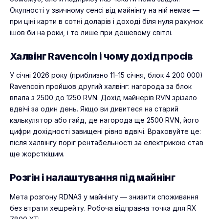
Окупності у звичному сенсі від майнінгу на ній немає —
при ціні карти в сотні доларів і доході біля нуля рахунок
ішов би на роки, і то лише при дешевому світлі.
Халвінг Ravencoin і чому дохід просів
У січні 2026 року (приблизно 11–15 січня, блок 4 200 000)
Ravencoin пройшов другий халвінг: нагорода за блок
впала з 2500 до 1250 RVN. Дохід майнерів RVN зрізало
вдвічі за один день. Якщо ви дивитеся на старий
калькулятор або гайд, де нагорода ще 2500 RVN, його
цифри дохідності завищені рівно вдвічі. Враховуйте це:
після халвінгу поріг рентабельності за електрикою став
ще жорсткішим.
Розгін і налаштування під майнінг
Мета розгону RDNA3 у майнінгу — знизити споживання
без втрати хешрейту. Робоча відправна точка для RX