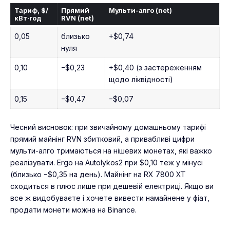
Тариф, $/
Прямий
Мульти-алго (net)
кВт·год
RVN (net)
0,05
близько
+$0,74
нуля
0,10
−$0,23
+$0,40 (з застереженням
щодо ліквідності)
0,15
−$0,47
−$0,07
Чесний висновок: при звичайному домашньому тарифі
прямий майнінг RVN збитковий, а привабливі цифри
мульти-алго тримаються на нішевих монетах, які важко
реалізувати. Ergo на Autolykos2 при $0,10 теж у мінусі
(близько −$0,35 на день). Майнінг на RX 7800 XT
сходиться в плюс лише при дешевій електриці. Якщо ви
все ж видобуваєте і хочете вивести намайнене у фіат,
продати монети можна на Binance
.