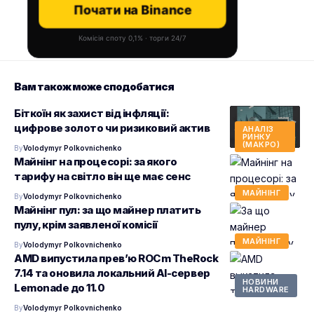
Почати на Binance
Комісія споту 0,1% · торги 24/7
Вам також може сподобатися
Біткоїн як захист від інфляції:
цифрове золото чи ризиковий актив
АНАЛІЗ
РИНКУ
(МАКРО)
By
Volodymyr Polkovnichenko
Майнінг на процесорі: за якого
тарифу на світло він ще має сенс
МАЙНІНГ
By
Volodymyr Polkovnichenko
Майнінг пул: за що майнер платить
пулу, крім заявленої комісії
МАЙНІНГ
By
Volodymyr Polkovnichenko
AMD випустила прев’ю ROCm TheRock
7.14 та оновила локальний AI-сервер
НОВИНИ
Lemonade до 11.0
HARDWARE
By
Volodymyr Polkovnichenko