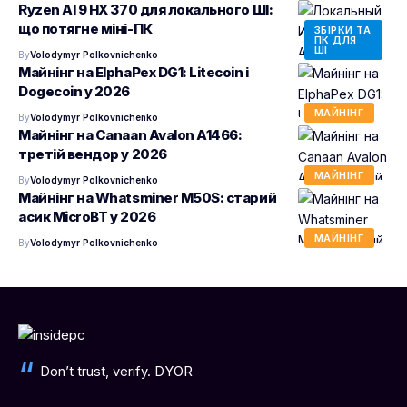
Ryzen AI 9 HX 370 для локального ШІ:
що потягне міні-ПК
ЗБІРКИ ТА
ПК ДЛЯ
ШІ
By
Volodymyr Polkovnichenko
Майнінг на ElphaPex DG1: Litecoin і
Dogecoin у 2026
МАЙНІНГ
By
Volodymyr Polkovnichenko
Майнінг на Canaan Avalon A1466:
третій вендор у 2026
МАЙНІНГ
By
Volodymyr Polkovnichenko
Майнінг на Whatsminer M50S: старий
асик MicroBT у 2026
МАЙНІНГ
By
Volodymyr Polkovnichenko
Don’t trust, verify. DYOR