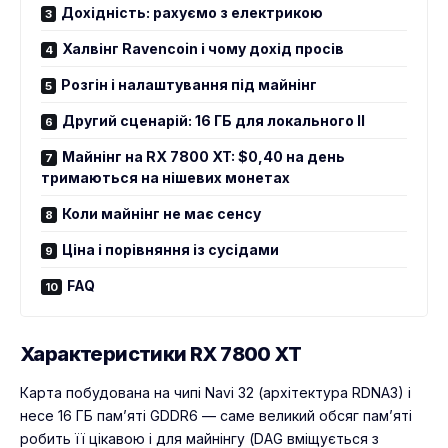
Дохідність: рахуємо з електрикою
Халвінг Ravencoin і чому дохід просів
Розгін і налаштування під майнінг
Другий сценарій: 16 ГБ для локального ІІ
Майнінг на RX 7800 XT: $0,40 на день
тримаються на нішевих монетах
Коли майнінг не має сенсу
Ціна і порівняння із сусідами
FAQ
Характеристики RX 7800 XT
Карта побудована на чипі Navi 32 (архітектура RDNA3) і
несе 16 ГБ пам’яті GDDR6 — саме великий обсяг пам’яті
робить її цікавою і для майнінгу (DAG вміщується з