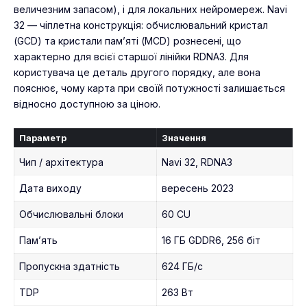
величезним запасом), і для локальних нейромереж. Navi
32 — чіплетна конструкція: обчислювальний кристал
(GCD) та кристали пам’яті (MCD) рознесені, що
характерно для всієї старшої лінійки RDNA3. Для
користувача це деталь другого порядку, але вона
пояснює, чому карта при своїй потужності залишається
відносно доступною за ціною.
Параметр
Значення
Чип / архітектура
Navi 32, RDNA3
Дата виходу
вересень 2023
Обчислювальні блоки
60 CU
Пам’ять
16 ГБ GDDR6, 256 біт
Пропускна здатність
624 ГБ/с
TDP
263 Вт