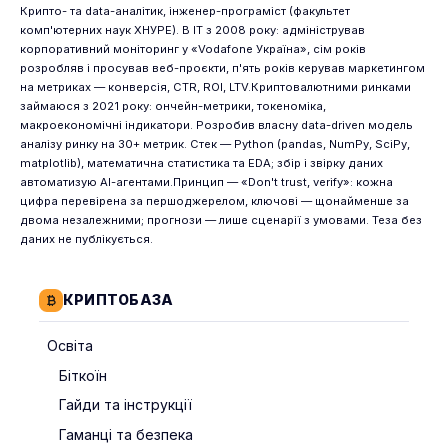
Крипто- та data-аналітик, інженер-програміст (факультет
комп'ютерних наук ХНУРЕ). В IT з 2008 року: адміністрував
корпоративний моніторинг у «Vodafone Україна», сім років
розробляв і просував веб-проєкти, п'ять років керував маркетингом
на метриках — конверсія, CTR, ROI, LTV.Криптовалютними ринками
займаюся з 2021 року: ончейн-метрики, токеноміка,
макроекономічні індикатори. Розробив власну data-driven модель
аналізу ринку на 30+ метрик. Стек — Python (pandas, NumPy, SciPy,
matplotlib), математична статистика та EDA; збір і звірку даних
автоматизую AI-агентами.Принцип — «Don't trust, verify»: кожна
цифра перевірена за першоджерелом, ключові — щонайменше за
двома незалежними; прогнози — лише сценарії з умовами. Теза без
даних не публікується.
КРИПТОБАЗА
Освіта
Біткоїн
Гайди та інструкції
Гаманці та безпека