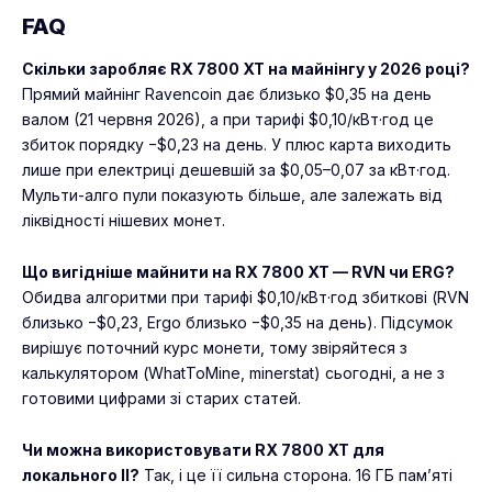
FAQ
Скільки заробляє RX 7800 XT на майнінгу у 2026 році?
Прямий майнінг Ravencoin дає близько $0,35 на день
валом (21 червня 2026), а при тарифі $0,10/кВт·год це
збиток порядку −$0,23 на день. У плюс карта виходить
лише при електриці дешевшій за $0,05–0,07 за кВт·год.
Мульти-алго пули показують більше, але залежать від
ліквідності нішевих монет.
Що вигідніше майнити на RX 7800 XT — RVN чи ERG?
Обидва алгоритми при тарифі $0,10/кВт·год збиткові (RVN
близько −$0,23, Ergo близько −$0,35 на день). Підсумок
вирішує поточний курс монети, тому звіряйтеся з
калькулятором (WhatToMine, minerstat) сьогодні, а не з
готовими цифрами зі старих статей.
Чи можна використовувати RX 7800 XT для
локального ІІ?
Так, і це її сильна сторона. 16 ГБ пам’яті