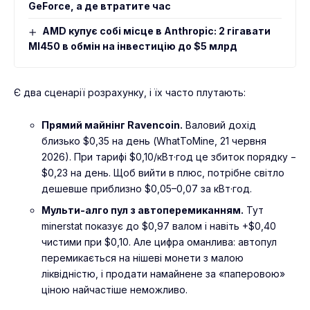
GeForce, а де втратите час
AMD купує собі місце в Anthropic: 2 гігавати
MI450 в обмін на інвестицію до $5 млрд
Є два сценарії розрахунку, і їх часто плутають:
Прямий майнінг Ravencoin.
Валовий дохід
близько $0,35 на день (WhatToMine, 21 червня
2026). При тарифі $0,10/кВт·год це збиток порядку −
$0,23 на день. Щоб вийти в плюс, потрібне світло
дешевше приблизно $0,05–0,07 за кВт·год.
Мульти-алго пул з автоперемиканням.
Тут
minerstat показує до $0,97 валом і навіть +$0,40
чистими при $0,10. Але цифра оманлива: автопул
перемикається на нішеві монети з малою
ліквідністю, і продати намайнене за «паперовою»
ціною найчастіше неможливо.