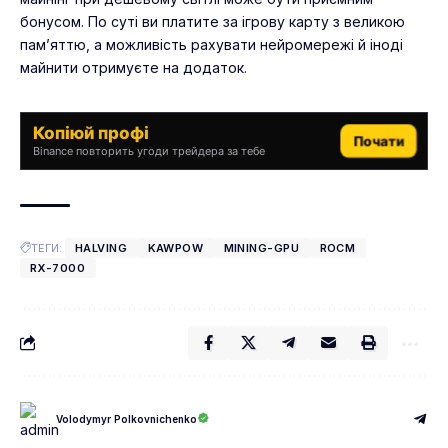
бонусом. По суті ви платите за ігрову карту з великою
пам’яттю, а можливість рахувати нейромережі й іноді
майнити отримуєте на додаток.
Копіюй профі
Почати
Binance повторить угоди трейдера за тебе
ТЕГИ:
HALVING
KAWPOW
MINING-GPU
ROCM
RX-7000
Volodymyr Polkovnichenko