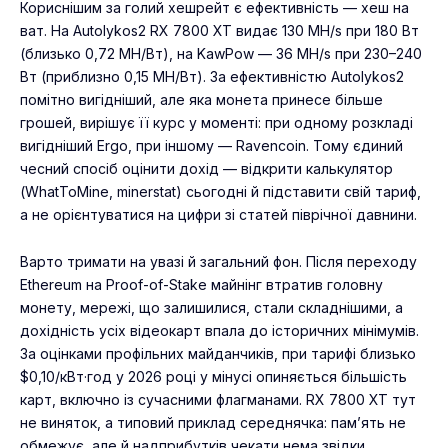
Кориснішим за голий хешрейт є ефективність — хеш на
ват. На Autolykos2 RX 7800 XT видає 130 MH/s при 180 Вт
(близько 0,72 MH/Вт), на KawPow — 36 MH/s при 230–240
Вт (приблизно 0,15 MH/Вт). За ефективністю Autolykos2
помітно вигідніший, але яка монета принесе більше
грошей, вирішує її курс у моменті: при одному розкладі
вигідніший Ergo, при іншому — Ravencoin. Тому єдиний
чесний спосіб оцінити дохід — відкрити калькулятор
(WhatToMine, minerstat) сьогодні й підставити свій тариф,
а не орієнтуватися на цифри зі статей піврічної давнини.
Варто тримати на увазі й загальний фон. Після переходу
Ethereum на Proof-of-Stake майнінг втратив головну
монету, мережі, що залишилися, стали складнішими, а
дохідність усіх відеокарт впала до історичних мінімумів.
За оцінками профільних майданчиків, при тарифі близько
$0,10/кВт·год у 2026 році у мінусі опиняється більшість
карт, включно із сучасними флагманами. RX 7800 XT тут
не виняток, а типовий приклад середнячка: пам’ять не
обмежує, але й надприбутків чекати нема звідки.