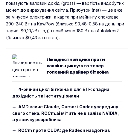
показують валовий дохід (gross) — вартість видобутих
монет до вирахування світла. Прибуток (net) — це вже
за мінусом електрики, а карта при майнінгу споживає
200–240 Вт на KawPow (близько $0,48–0,58 на день при
тарифі $0,10/кВт·год) і приблизно 180 Вт на Autolykos2
(близько $0,43 за світло).
Ліквідністний цикл проти
халвінг-циклу: хто тепер
головний драйвер біткоїна
4-річний цикл біткоїна після ETF: спадна
дохідність та інституціонали
AMD кличе Claude, Cursor і Codex усередину
свого стека: ROCm.ai мітить не в залізо NVIDIA,
а у звичку розробника
ROCm проти CUDA: де Radeon наздогнав