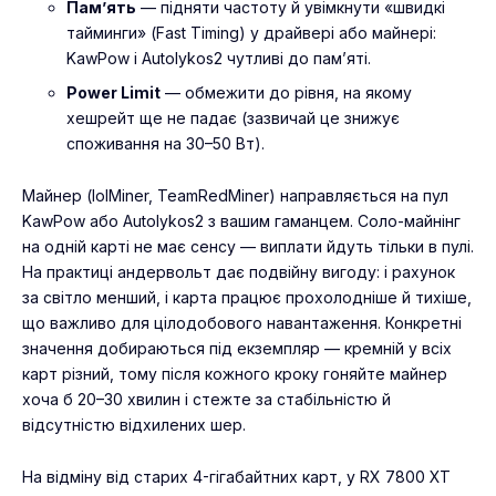
Пам’ять
— підняти частоту й увімкнути «швидкі
тайминги» (Fast Timing) у драйвері або майнері:
KawPow і Autolykos2 чутливі до пам’яті.
Power Limit
— обмежити до рівня, на якому
хешрейт ще не падає (зазвичай це знижує
споживання на 30–50 Вт).
Майнер (lolMiner, TeamRedMiner) направляється на пул
KawPow або Autolykos2 з вашим гаманцем. Соло-майнінг
на одній карті не має сенсу — виплати йдуть тільки в пулі.
На практиці андервольт дає подвійну вигоду: і рахунок
за світло менший, і карта працює прохолодніше й тихіше,
що важливо для цілодобового навантаження. Конкретні
значення добираються під екземпляр — кремній у всіх
карт різний, тому після кожного кроку гоняйте майнер
хоча б 20–30 хвилин і стежте за стабільністю й
відсутністю відхилених шер.
На відміну від старих 4-гігабайтних карт, у RX 7800 XT