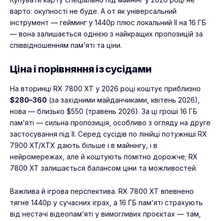
варто: окупності не буде. А от як універсальний
інструмент — гейминг у 1440p плюс локальний ІІ на 16 ГБ
— вона залишається однією з найкращих пропозицій за
співвідношенням пам’яті та ціни.
Ціна і порівняння із сусідами
На вторинці RX 7800 XT у 2026 році коштує приблизно
$280–360
(за західними майданчиками, квітень 2026),
нова — близько $550 (травень 2026). За ці гроші 16 ГБ
пам’яті — сильна пропозиція, особливо з огляду на друге
застосування під ІІ. Серед сусідів по лінійці потужніші RX
7900 XT/XTX дають більше і в майнінгу, і в
нейромережах, але й коштують помітно дорожче; RX
7800 XT залишається балансом ціни та можливостей.
Важлива й ігрова перспектива. RX 7800 XT впевнено
тягне 1440p у сучасних іграх, а 16 ГБ пам’яті страхують
від нестачі відеопам’яті у вимогливих проєктах — там,