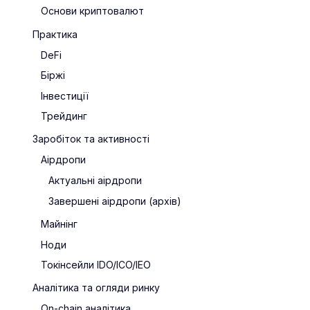
Основи криптовалют
Практика
DeFi
Біржі
Інвестиції
Трейдинг
Заробіток та активності
Аірдропи
Актуальні аірдропи
Завершені аірдропи (архів)
Майнінг
Ноди
Токінсейли IDO/ICO/IEO
Аналітика та огляди ринку
On-chain аналітика