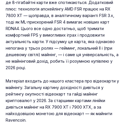
де 8-гігабайтні карти вже спотикаються. Додатковий
плюс: технологія апскейлінгу AMD FSR працює на RX
7800 XT — щоправда, в аналітичному варіанті FSR 3.x,
тоді як ML-прискорений FSR 4 вимагає новіших карт
RDNA4. Цього все одно достатньо, щоб тримати
комфортний FPS у вимогливих іграх і продовжити
актуальність карти. У підсумку це карта, яка однаково
непогана у трьох ролях — гейминг, локальний ІІ і (при
дешевому світлі) майнінг, — і саме ця універсальність, а
не майнінговий дохід, робить її розумною купівлею у
2026 році.
Матеріал входить до нашого кластера про відеокарти у
майнінгу. Загальну картину дохідності дивіться у
рейтингу окупності відеокарт
та гайді
майнінг
криптовалют у 2026
. За старшими картами лінійки
дивіться
майнінг на RX 7900 XT і 7900 XTX
, а за
найходовішою монетою для відеокарт —
як майнити
Ravencoin
.