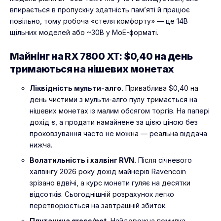
впирається в пропускну здатність пам’яті й працює
повільно, тому робоча «стеля комфорту» — це 14B
щільних моделей або ~30B у MoE-форматі.
Майнінг на RX 7800 XT: $0,40 на день
тримаються на нішевих монетах
Ліквідність мульти-алго.
Приваблива $0,40 на
день чистими з мульти-алго пулу тримається на
нішевих монетах із малим обсягом торгів. На папері
дохід є, а продати намайнене за цією ціною без
проковзування часто не можна — реальна віддача
нижча.
Волатильність і халвінг RVN.
Після січневого
халвінгу 2026 року дохід майнерів Ravencoin
зрізано вдвічі, а курс монети гуляє на десятки
відсотків. Сьогоднішній розрахунок легко
перетворюється на завтрашній збиток.
Плутанина gross/net.
Найдорожча помилка —