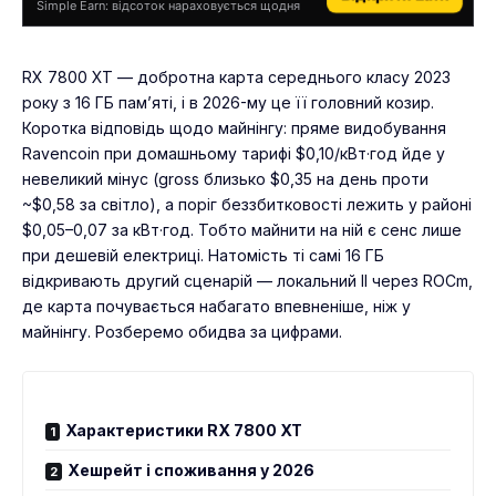
Simple Earn: відсоток нараховується щодня
RX 7800 XT — добротна карта середнього класу 2023
року з 16 ГБ пам’яті, і в 2026-му це її головний козир.
Коротка відповідь щодо майнінгу: пряме видобування
Ravencoin при домашньому тарифі $0,10/кВт·год йде у
невеликий мінус (gross близько $0,35 на день проти
~$0,58 за світло), а поріг беззбитковості лежить у районі
$0,05–0,07 за кВт·год. Тобто майнити на ній є сенс лише
при дешевій електриці. Натомість ті самі 16 ГБ
відкривають другий сценарій — локальний ІІ через ROCm,
де карта почувається набагато впевненіше, ніж у
майнінгу. Розберемо обидва за цифрами.
Характеристики RX 7800 XT
Хешрейт і споживання у 2026