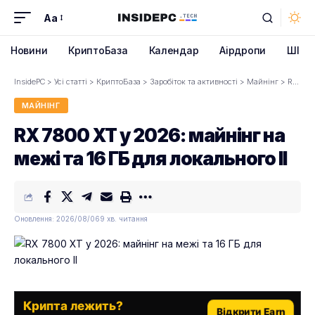
Aa
Font
Resizer
Новини
КриптоБаза
Календар
Аірдропи
ШІ
InsidePC
>
Усі статті
>
КриптоБаза
>
Заробіток та активності
>
Майнінг
>
RX 7800 XT у 2026: майнінг на межі та 16 ГБ для локального ІІ
МАЙНІНГ
RX 7800 XT у 2026: майнінг на
межі та 16 ГБ для локального ІІ
Оновлення: 2026/08/06
9 хв. читання
Крипта лежить?
Відкрити Earn