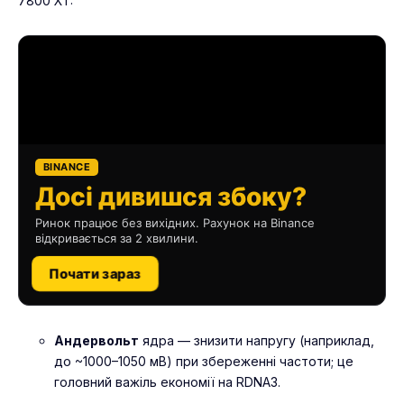
7800 XT:
BINANCE
Досі дивишся збоку?
Ринок працює без вихідних. Рахунок на Binance
відкривається за 2 хвилини.
Почати зараз
Андервольт
ядра — знизити напругу (наприклад,
до ~1000–1050 мВ) при збереженні частоти; це
головний важіль економії на RDNA3.