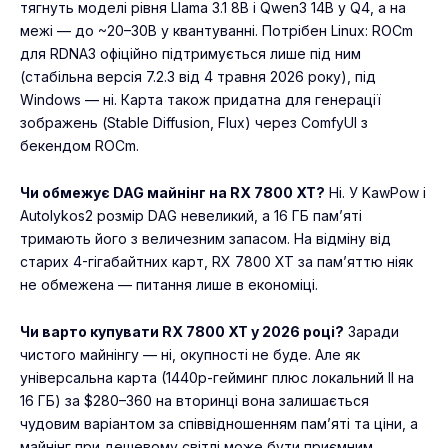
тягнуть моделі рівня Llama 3.1 8B і Qwen3 14B у Q4, а на
межі — до ~20–30B у квантуванні. Потрібен Linux: ROCm
для RDNA3 офіційно підтримується лише під ним
(стабільна версія 7.2.3 від 4 травня 2026 року), під
Windows — ні. Карта також придатна для генерації
зображень (Stable Diffusion, Flux) через ComfyUI з
бекендом ROCm.
Чи обмежує DAG майнінг на RX 7800 XT?
Ні. У KawPow і
Autolykos2 розмір DAG невеликий, а 16 ГБ пам’яті
тримають його з величезним запасом. На відміну від
старих 4-гігабайтних карт, RX 7800 XT за пам’яттю ніяк
не обмежена — питання лише в економіці.
Чи варто купувати RX 7800 XT у 2026 році?
Заради
чистого майнінгу — ні, окупності не буде. Але як
універсальна карта (1440p-гейминг плюс локальний ІІ на
16 ГБ) за $280–360 на вторинці вона залишається
чудовим варіантом за співвідношенням пам’яті та ціни, а
майнінг при дешевому світлі може бути приємним