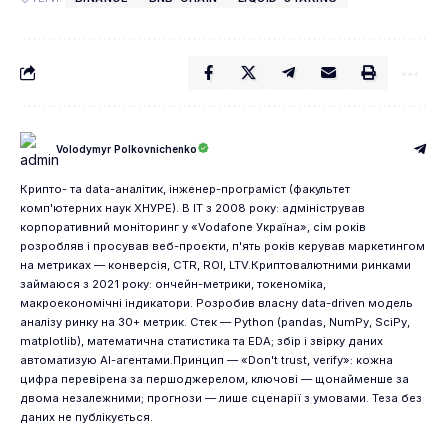
Volodymyr Polkovnichenko
Крипто- та data-аналітик, інженер-програміст (факультет
комп'ютерних наук ХНУРЕ). В IT з 2008 року: адміністрував
корпоративний моніторинг у «Vodafone Україна», сім років
розробляв і просував веб-проєкти, п'ять років керував маркетингом
на метриках — конверсія, CTR, ROI, LTV.Криптовалютними ринками
займаюся з 2021 року: ончейн-метрики, токеноміка,
макроекономічні індикатори. Розробив власну data-driven модель
аналізу ринку на 30+ метрик. Стек — Python (pandas, NumPy, SciPy,
matplotlib), математична статистика та EDA; збір і звірку даних
автоматизую AI-агентами.Принцип — «Don't trust, verify»: кожна
цифра перевірена за першоджерелом, ключові — щонайменше за
двома незалежними; прогнози — лише сценарії з умовами. Теза без
даних не публікується.