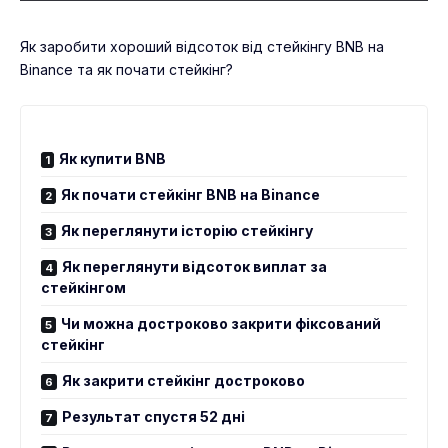
Як заробити хороший відсоток від стейкінгу BNB на
Binance та як почати стейкінг?
Як купити BNB
Як почати стейкінг BNB на Binance
Як переглянути історію стейкінгу
Як переглянути відсоток виплат за
стейкінгом
Чи можна достроково закрити фіксований
стейкінг
Як закрити стейкінг достроково
Результат спустя 52 дні