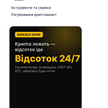
Інструменти та сервіси
Регулювання криптовалют
BINANCE EARN
Крипта лежить —
відсоток іде
Відсоток 24/7
Гнучкий вклад: розміщуєш USDT або
BTC, забираєш будь-коли.