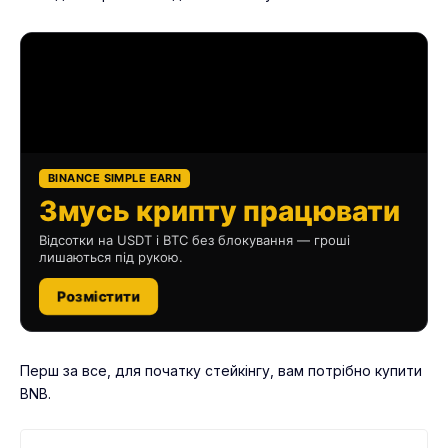
BINANCE SIMPLE EARN
Змусь крипту працювати
Відсотки на USDT і BTC без блокування — гроші
лишаються під рукою.
Розмістити
Перш за все, для початку стейкінгу, вам потрібно купити
BNB.