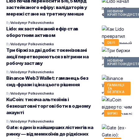
Lido почав переносити $16,5 млрд
застейканого ефіру: валідаторів у
НОВИНИ
мережі стане на третину менше
КРИПТОІНДУСТР
By
Volodymyr Polkovnichenko
Lido: як застейканий ефір став
оборотним активом
DEFI
By
Volodymyr Polkovnichenko
Три біржі за дві доби: токенізовані
акції перетворюються з вітрини на
НОВИНИ
робочу заставу
КРИПТОІНДУСТР
By
Volodymyr Polkovnichenko
Binance Web3 Wallet: гаманець без
сид-фрази і ціна цього рішення
ГАМАНЦІ
ТА
БЕЗПЕКА
By
Volodymyr Polkovnichenko
KuCoin: тисяча альткоїнів і
безкоштовні торгові боти в одному
акаунті
БІРЖІ
By
Volodymyr Polkovnichenko
Gate: один із найширших лістингів на
ринку — від мемкоїнів до рідкісних