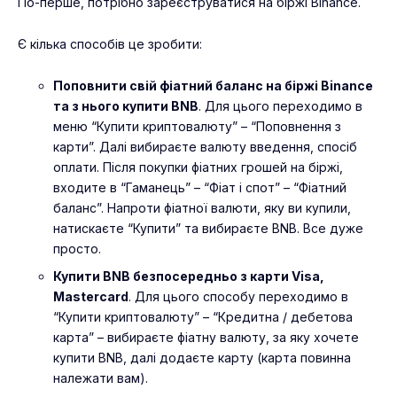
По-перше, потрібно зареєструватися на біржі
Binance
.
Є кілька способів це зробити:
Поповнити свій фіатний баланс на біржі Binance
та з нього купити BNB
. Для цього переходимо в
меню “Купити криптовалюту” – “Поповнення з
карти”. Далі вибираєте валюту введення, спосіб
оплати. Після покупки фіатних грошей на біржі,
входите в “Гаманець” – “Фіат і спот” – “Фіатний
баланс”. Напроти фіатної валюти, яку ви купили,
натискаєте “Купити” та вибираєте BNB. Все дуже
просто.
Купити BNB безпосередньо з карти Visa,
Mastercard
. Для цього способу переходимо в
“Купити криптовалюту” – “Кредитна / дебетова
карта” – вибираєте фіатну валюту, за яку хочете
купити BNB, далі додаєте карту (карта повинна
належати вам).