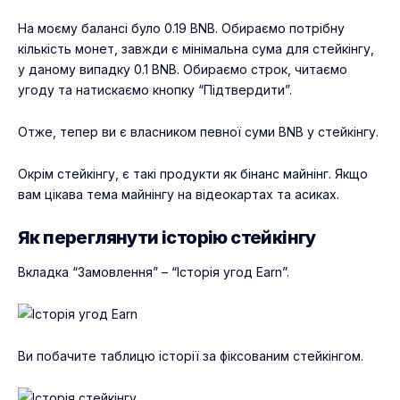
На моєму балансі було 0.19 BNB. Обираємо потрібну
кількість монет, завжди є мінімальна сума для стейкінгу,
у даному випадку 0.1 BNB. Обираємо строк, читаємо
угоду та натискаємо кнопку “Підтвердити”.
Отже, тепер ви є
власником певної суми BNB
у стейкінгу.
Окрім стейкінгу, є такі продукти як
бінанс майнінг
. Якщо
вам цікава тема майнінгу на відеокартах та асиках.
Як переглянути історію стейкінгу
Вкладка “Замовлення” – “Історія угод Earn”.
Ви побачите таблицю історії за фіксованим стейкінгом.