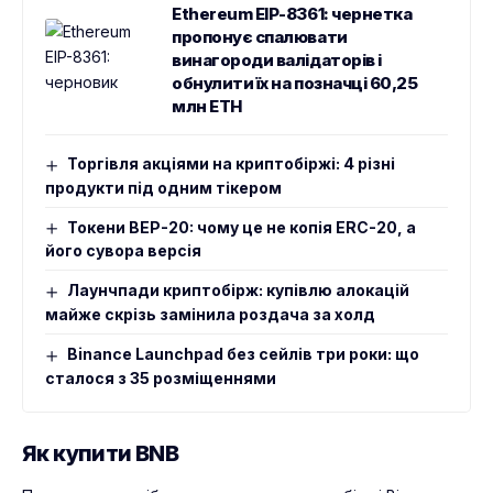
Ethereum EIP-8361: чернетка
пропонує спалювати
винагороди валідаторів і
обнулити їх на позначці 60,25
млн ETH
Торгівля акціями на криптобіржі: 4 різні
продукти під одним тікером
Токени BEP-20: чому це не копія ERC-20, а
його сувора версія
Лаунчпади криптобірж: купівлю алокацій
майже скрізь замінила роздача за холд
Binance Launchpad без сейлів три роки: що
сталося з 35 розміщеннями
Як купити BNB