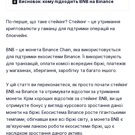
Висновок: кому підходить BNB на Binance
По-перше, що таке стейкінг? Стейкінг – це утримання
криптовалюти у гаманці для підтримки операцій на
блокчейні.
BNB – це монета Binance Chain, яка використовується
для підтримки екосистеми Binance. Її використовують
для транзакцій, оплати комісії всередині біржі, платежів
у магазинах, зберігання, заробітку та багато іншого.
У цій статті ви переконаєтеся, як просто почати стейкінг
BNB на Binance та отримувати відсотки за утримання
монети. Крім хороших відсотків за стейкінг BNB, ви ще
отримуєте бонус у вигляді курсового зростання даної
монети на біржі. Екосистема Binance росте гігантськими
темпами, обігнавши вже всі біржі світу, а монета BNB є
зв’язуючим ланкою роботи екосистеми біржі, що є
наслідком зростання даного активу.