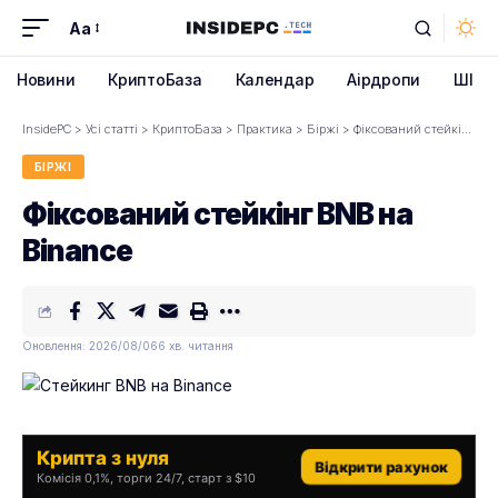
Aa
Font
Resizer
Новини
КриптоБаза
Календар
Аірдропи
ШІ
InsidePC
>
Усі статті
>
КриптоБаза
>
Практика
>
Біржі
>
Фіксований стейкінг BNB на Binance
БІРЖІ
Фіксований стейкінг BNB на
Binance
Оновлення: 2026/08/06
6 хв. читання
Крипта з нуля
Відкрити рахунок
Комісія 0,1%, торги 24/7, старт з $10