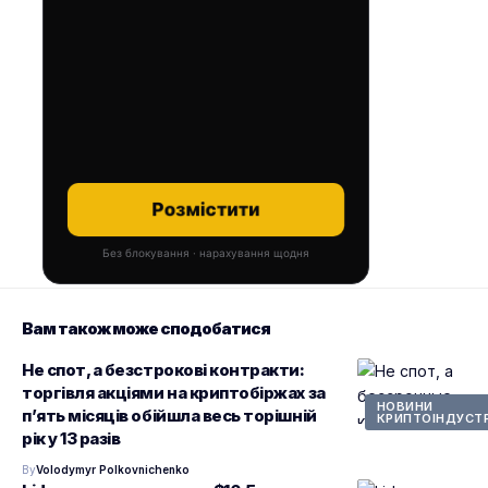
Розмістити
Без блокування · нарахування щодня
Вам також може сподобатися
Не спот, а безстрокові контракти:
торгівля акціями на криптобіржах за
НОВИНИ
п’ять місяців обійшла весь торішній
КРИПТОІНДУСТР
рік у 13 разів
By
Volodymyr Polkovnichenko