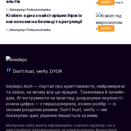
альтів
БІРЖІ
By
Volodymyr Polkovnichenko
Kraken: одна з найстаріших бірж із
наголосом на безпеці та регуляції
БІРЖІ
By
Volodymyr Polkovnichenko
Don’t trust, verify. DYOR
insidepc.tech — портал про криптовалюти, нейромережі
та залізо, на якому все це працює. Токеноміка й ончейн-
дані, AI-інструменти на практиці, розрахунки окупності:
кожна цифра — з першоджерела, кожен розбір — із
чесним розділом ризиків. Don’t trust, verify — ми
показуємо дані, рішення лишається за вами.
Матеріали сайту мають інформаційно-освітній характер і не є
інвестиційною рекомендацією чи індивідуальною фінансовою