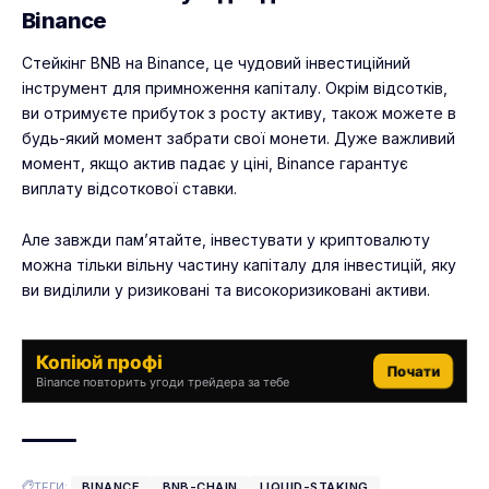
Binance
Стейкінг BNB на Binance, це чудовий інвестиційний
інструмент для примноження капіталу. Окрім відсотків,
ви отримуєте прибуток з росту активу, також можете в
будь-який момент забрати свої монети. Дуже важливий
момент, якщо актив падає у ціні, Binance гарантує
виплату відсоткової ставки.
Але завжди пам’ятайте, інвестувати у криптовалюту
можна тільки вільну частину капіталу для інвестицій, яку
ви виділили у ризиковані та високоризиковані активи.
Копіюй профі
Почати
Binance повторить угоди трейдера за тебе
ТЕГИ:
BINANCE
BNB-CHAIN
LIQUID-STAKING