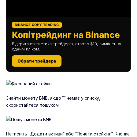
BINANCE COPY TRADING
Копітрейдинг на Binance
Відкрита статистика трейдерів, старт з $10, вимкнення
одним кліком.
Обрати трейдера
Знайти монету BNB, якщо її немає у списку,
скористайтеся пошуком.
Натисніть “Додати активи” або “Почати стейкінг”. Кнопка