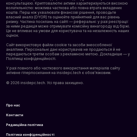
консультацією. Криптовалютні активи характеризуються високою
волатильністю: можлива часткова або повна втрата вкладених
коштів. Перш ніж ухвалювати фінансові рішення, проводьте
власний аналіз (DYOR) та оцінюйте прийнятний для вас рівень
ризику. Частина посилань на сайті — реферальні: у разі реєстрації
за ними редакція може отримувати комісійну винагороду від біржі.
Це не впливає на умови для користувача та на незалежність наших
оцінок.
Сайт використовує файли cookie та засоби знеособленої
аналітики. Персональні дані користувачів не продаються й не
передаються третім особам з рекламною метою. Докладніше — у
Політикці конфіденційності
.
У разі повного або часткового використання матеріалів сайту
активне гіперпосилання на insidepc.tech є обов’язковим.
© 2026 insidepc.tech. Усі права захищено.
Про нас
Контакти
Редакційна політика
Політика конфіденційності