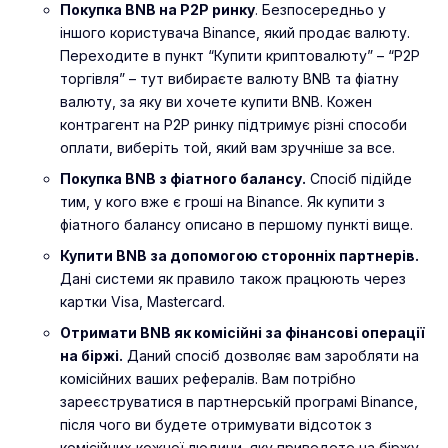
Покупка BNB на P2P ринку
. Безпосередньо у
іншого користувача Binance, який продає валюту.
Переходите в пункт “Купити криптовалюту” – “P2P
торгівля” – тут вибираєте валюту BNB та фіатну
валюту, за яку ви хочете купити BNB. Кожен
контрагент на P2P ринку підтримує різні способи
оплати, виберіть той, який вам зручніше за все.
Покупка BNB з фіатного балансу.
Спосіб підійде
тим, у кого вже є гроші на Binance. Як купити з
фіатного балансу описано в першому пункті вище.
Купити BNB за допомогою сторонніх партнерів.
Дані системи як правило також працюють через
картки Visa, Mastercard.
Отримати BNB як комісійні за фінансові операції
на біржі.
Даний спосіб дозволяє вам заробляти на
комісійних ваших рефералів. Вам потрібно
зареєструватися в партнерській програмі Binance,
після чого ви будете отримувати відсоток з
комісійних кожної людини, яку приведете на біржу.