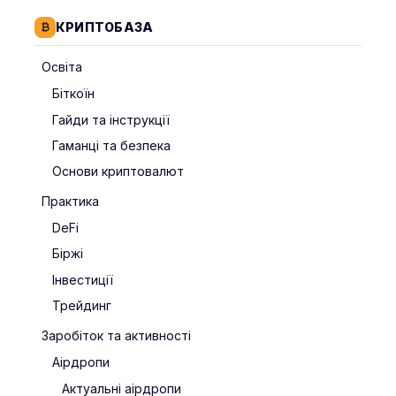
КРИПТОБАЗА
Освіта
Біткоїн
Гайди та інструкції
Гаманці та безпека
Основи криптовалют
Практика
DeFi
Біржі
Інвестиції
Трейдинг
Заробіток та активності
Аірдропи
Актуальні аірдропи