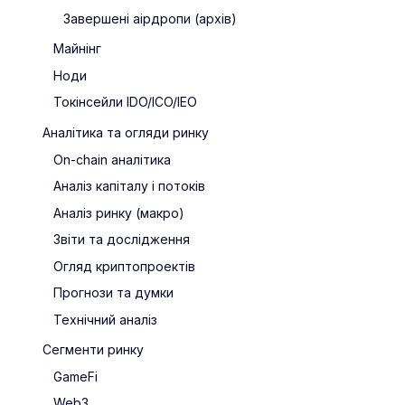
Завершені аірдропи (архів)
Майнінг
Ноди
Токінсейли IDO/ICO/IEO
Аналітика та огляди ринку
On-chain аналітика
Аналіз капіталу і потоків
Аналіз ринку (макро)
Звіти та дослідження
Огляд криптопроектів
Прогнози та думки
Технічний аналіз
Сегменти ринку
GameFi
Web3