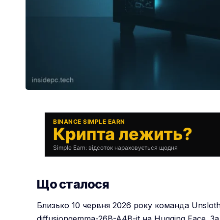
BINANCE SIMPLE EARN
Крипта лежить?
Simple Earn: відсоток нараховується щодня
Що сталося
Близько 10 червня 2026 року команда Unslot
diffusiongemma-26B-A4B-it на Hugging Face. З