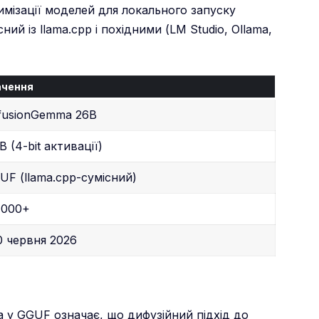
тимізації моделей для локального запуску
ий із llama.cpp і похідними (LM Studio, Ollama,
ачення
ffusionGemma 26B
B (4-bit активації)
UF (llama.cpp-сумісний)
 000+
0 червня 2026
ma у GGUF означає, що дифузійний підхід до