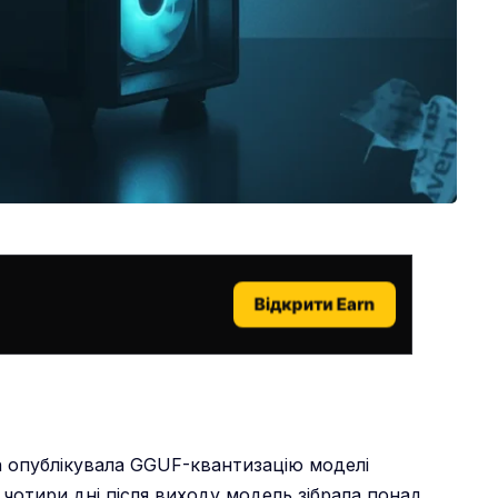
Відкрити Earn
h опублікувала GGUF-квантизацію моделі
а чотири дні після виходу модель зібрала понад