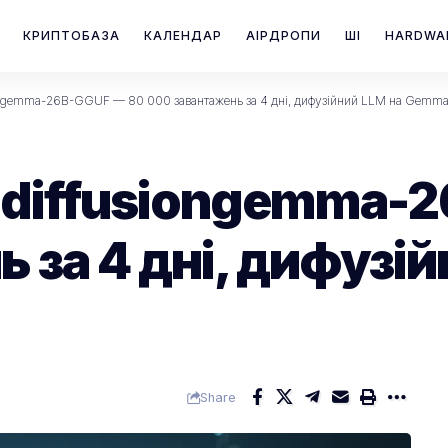
КРИПТОБАЗА
КАЛЕНДАР
АІРДРОПИ
ШІ
HARDWA
iongemma-26B-GGUF — 80 000 завантажень за 4 дні, дифузійний LLM на Gemm
а diffusiongemma-
 за 4 дні, дифузій
Share