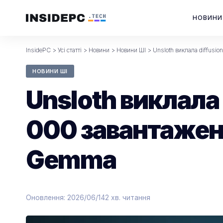
НОВИНИ
InsidePC
>
Усі статті
>
Новини
>
Новини ШІ
>
Unsloth виклала diffus
НОВИНИ ШІ
Unsloth виклал
000 завантажень
Gemma
Оновлення: 2026/06/14
2 хв. читання