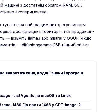
ій машині з достатнім обсягом RAM. 80K
активно експериментує.
поступаються найкращим авторегресивним
коріше дослідницька територія, ніж продакшн-
ь — візьміть llama3 або mistral у GGUF. Якщо
иментів — diffusiongemma-26B цінний об’єкт
 на вивантаження, водяні знаки і програш
ssage і ListAgents на macOS та Linux
 Arena: 1439 Elo проти 1463 у GPT-Image-2