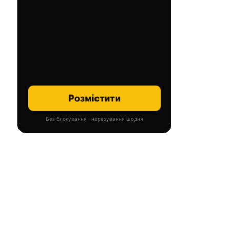
Розмістити
Без блокування · нарахування щодня