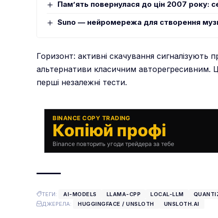
Памʼять повернулася до цін 2007 року: 
Suno — нейромережа для створення музик
Горизонт: активні скачування сигналізують 
альтернативи класичним авторегресивним. Ць
перші незалежні тести.
BINANCE COPY TRADING
Копіюй профі
Binance повторить угоди трейдера за тебе
ТЕГИ:
AI-MODELS
LLAMA-CPP
LOCAL-LLM
QUANTI
ДЖЕРЕЛА:
HUGGINGFACE / UNSLOTH
UNSLOTH.AI