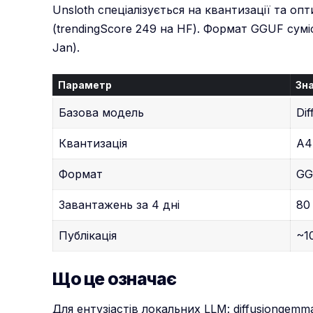
Unsloth спеціалізується на квантизації та оп
(trendingScore 249 на HF). Формат GGUF сумісн
Jan).
Параметр
Зн
Базова модель
Di
Квантизація
A4
Формат
GG
Завантажень за 4 дні
80
Публікація
~1
Що це означає
Для ентузіастів локальних LLM: diffusiongem