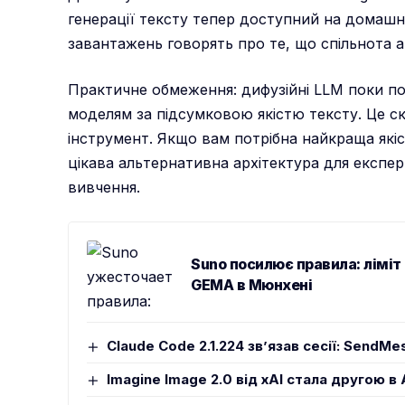
генерації тексту тепер доступний на домашн
завантажень говорять про те, що спільнота 
Практичне обмеження: дифузійні LLM поки 
моделям за підсумковою якістю тексту. Це с
інструмент. Якщо вам потрібна найкраща якіст
цікава альтернативна архітектура для експер
вивчення.
Suno посилює правила: ліміт
GEMA в Мюнхені
Claude Code 2.1.224 звʼязав сесії: SendMe
Imagine Image 2.0 від xAI стала другою в