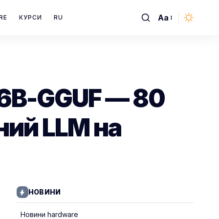
Aa
RE
КУРСИ
RU
Font
Resizer
a
26B-GGUF — 80
ний LLM на
НОВИНИ
Новини hardware