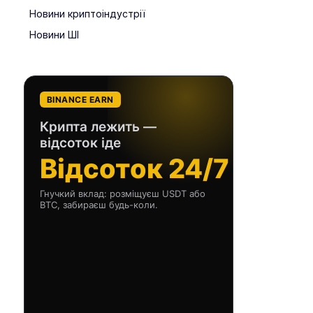
Новини криптоіндустрії
Новини ШІ
BINANCE EARN
Крипта лежить —
відсоток іде
Відсоток 24/7
Гнучкий вклад: розміщуєш USDT або
BTC, забираєш будь-коли.