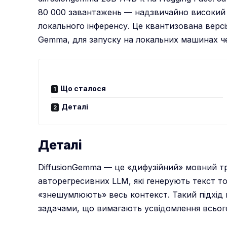
80 000 завантажень — надзвичайно високий 
локального інференсу. Це квантизована версія
Gemma, для запуску на локальних машинах чер
Що сталося
Деталі
Деталі
DiffusionGemma — це «дифузійний» мовний тр
авторегресивних LLM, які генерують текст то
«знешумлюють» весь контекст. Такий підхід
задачами, що вимагають усвідомлення всьог