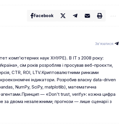
Facebook
Зв'язатися:
тет комп'ютерних наук ХНУРЕ). В IT з 2008 року:
країна», сім років розробляв і просував веб-проєкти,
ерсія, CTR, ROI, LTV.Криптовалютними ринками
кроекономічні індикатори. Розробив власну data-driven
andas, NumPy, SciPy, matplotlib), математична
-агентами.Принцип — «Don't trust, verify»: кожна цифра
 за двома незалежними; прогнози — лише сценарії з