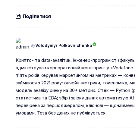
Поділитися
Volodymyr Polkovnichenko
By
Крипто- та data-аналітик, інженер-програміст (факуль
адміністрував корпоративний моніторинг у «Vodafone У
п'ять років керував маркетингом на метриках — конв
займаюся з 2021 року: ончейн-метрики, токеноміка, ма
модель аналізу ринку на 30+ метрик. Стек — Python (p
статистика та EDA; збір і звірку даних автоматизую AI
перевірена за першоджерелом, ключові — щонайменше
умовами. Теза без даних не публікується.