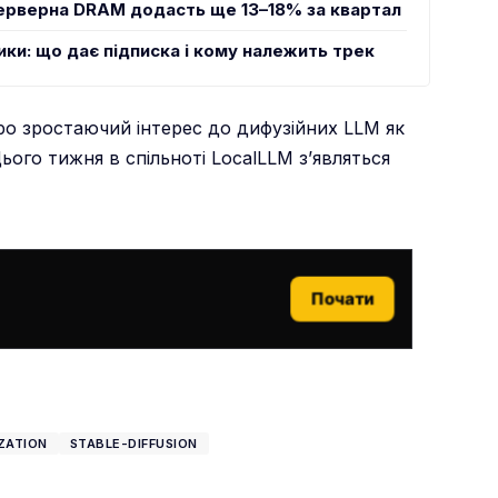
серверна DRAM додасть ще 13–18% за квартал
и: що дає підписка і кому належить трек
про зростаючий інтерес до дифузійних LLM як
ого тижня в спільноті LocalLLM з’являться
Почати
ZATION
STABLE-DIFFUSION