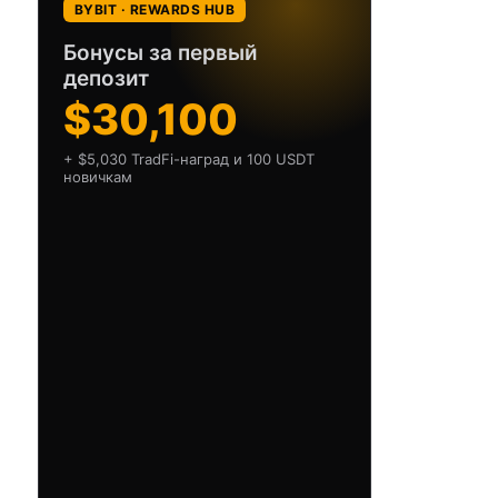
BYBIT · REWARDS HUB
Бонусы за первый
депозит
$30,100
+ $5,030 TradFi-наград и 100 USDT
новичкам