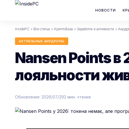
НОВОСТИ
КР
InsidePC
>
Все статьи
>
КриптоБаза
>
Заработок и активности
>
Аирдр
АКТУАЛЬНЫЕ АИРДРОПЫ
Nansen Points в
лояльности жи
Обновление: 2026/07/29
2 мин. чтения