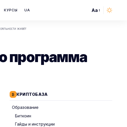
Aa
КУРСЫ
UA
Font
Resizer
лояльности живёт
 но программа
КРИПТОБАЗА
Образование
Биткоин
Гайды и инструкции