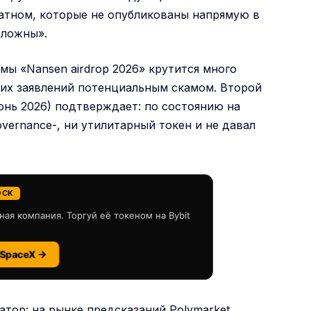
ратном, которые не опубликованы напрямую в
 ложны».
мы «Nansen airdrop 2026» крутится много
аких заявлений потенциальным скамом. Второй
нь 2026) подтверждает: по состоянию на
overnance-, ни утилитарный токен и не давал
OCK
ная компания. Торгуй её токеном на Bybit
 SpaceX →
тор: на рынке предсказаний Polymarket