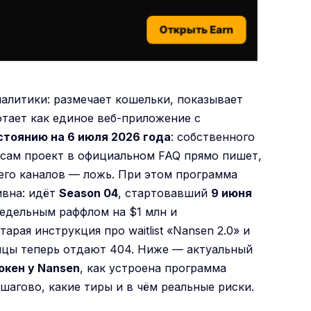
Открыть Earn
алитики: размечает кошельки, показывает
отает как единое веб-приложение с
стоянию на 6 июля 2026 года
: собственного
и сам проект в официальном FAQ прямо пишет,
 его каналов — ложь. При этом программа
ивна: идёт
Season 04
, стартовавший
9 июня
енедельным раффлом на $1 млн и
рая инструкция про waitlist «Nansen 2.0» и
ицы теперь отдают 404. Ниже — актуальный
окен у Nansen
, как устроена программа
ошагово, какие тиры и в чём реальные риски.