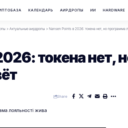
ИПТОБАЗА
КАЛЕНДАРЬ
АИРДРОПЫ
ИИ
HARDWARE
опы
>
Актуальные аирдропы
>
Nansen Points в 2026: токена нет, но программа 
 2026: токена нет,
вёт
Share