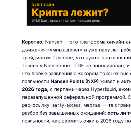
BYBIT EARN
Крипта лежит?
Bybit Earn: процент капает каждый день
Коротко.
Nansen — это платформа ончейн-ан
движения «умных денег» и уже пару лет раб
трейдингом. Главное, что нужно знать
по со
токена у Nansen
нет
, TGE не анонсирован, 
что любые заявления о «скором токене» вне
лояльности
Nansen Points (NXP)
живёт и акт
2026 года
, с перпами через Hyperliquid, еж
перезапущенной реферальной программой. Ста
реф-ссылку
мертва — те стран
early-access
разбор без завышенных ожиданий:
есть ли т
лояльности, как фармить очки в 2026 году п