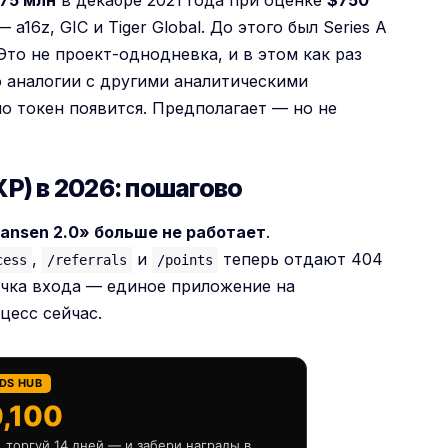
75 млн
в декабре 2021 года при оценке
$750
a16z, GIC и Tiger Global. До этого был Series A
 Это не проект-однодневка, и в этом как раз
 аналогии с другими аналитическими
но токен появится. Предполагает — но не
P) в 2026: пошагово
«Nansen 2.0» больше не работает
.
,
и
теперь отдают 404
cess
/referrals
/points
точка входа — единое приложение на
цесс сейчас.
RDS HUB
,100
, торгуй 14 дней — и забери награды в