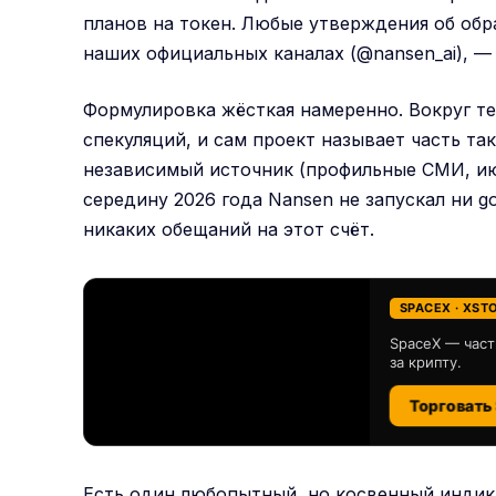
планов на токен. Любые утверждения об об
наших официальных каналах (@nansen_ai), —
Формулировка жёсткая намеренно. Вокруг те
спекуляций, и сам проект называет часть т
независимый источник (профильные СМИ, ию
середину 2026 года Nansen не запускал ни g
никаких обещаний на этот счёт.
SPACEX · XST
SpaceX — част
за крипту.
Торговать
Есть один любопытный, но косвенный индика