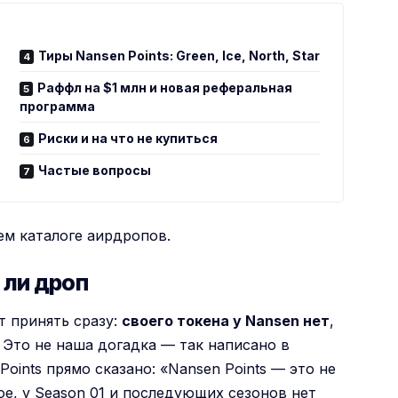
Тиры Nansen Points: Green, Ice, North, Star
Раффл на $1 млн и новая реферальная
программа
Риски и на что не купиться
Частые вопросы
шем
каталоге аирдропов
.
 ли дроп
т принять сразу:
своего токена у Nansen нет
,
 Это не наша догадка — так написано в
oints прямо сказано: «Nansen Points — это не
ое, у Season 01 и последующих сезонов нет