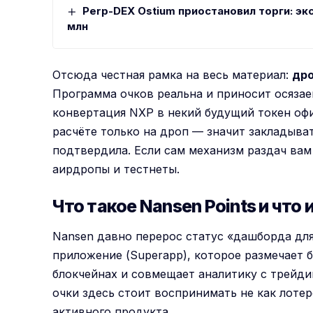
Perp-DEX Ostium приостановил торги: эк
млн
Отсюда честная рамка на весь материал:
дро
Программа очков реальна и приносит осязаем
конвертация NXP в некий будущий токен офи
расчёте только на дроп — значит закладыват
подтвердила. Если сам механизм раздач вам 
аирдропы и тестнеты
.
Что такое Nansen Points и что
Nansen давно перерос статус «дашборда для
приложение (Superapp), которое размечает 
блокчейнах и совмещает аналитику с трейд
очки здесь стоит воспринимать не как лотер
активного продукта.