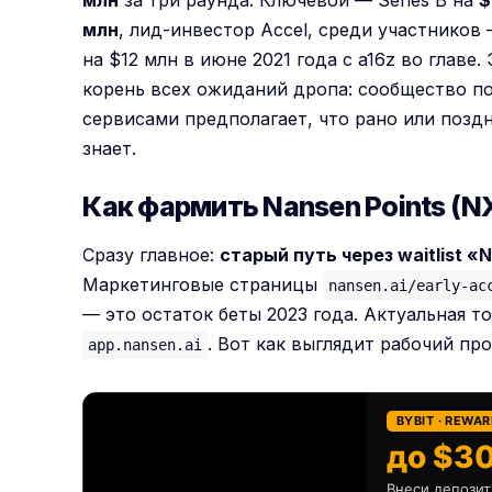
млн
за три раунда. Ключевой — Series B на
$
млн
, лид-инвестор Accel, среди участников — 
на $12 млн в июне 2021 года с a16z во главе.
корень всех ожиданий дропа: сообщество по
сервисами предполагает, что рано или позд
знает.
Как фармить Nansen Points (NX
Сразу главное:
старый путь через waitlist 
Маркетинговые страницы
nansen.ai/early-ac
— это остаток беты 2023 года. Актуальная 
. Вот как выглядит рабочий про
app.nansen.ai
BYBIT · REWA
до $30
Внеси депозит