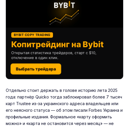
BYBIT COPY TRADING
Копитрейдинг на Bybit
Открытая статистика трейдеров, старт с $10,
отключение в один клик.
Выбрать трейдера
Отдельно стоит держать в голове историю лета 2025
года: партнёр Quicko тогда заблокировал более 7 тысяч
карт Trustee из-за украинского адреса владельцев или
его неясного статуса — об этом писали Forbes Украина и
профильные издания. Формальное «карту оформить
можно» и «карта не остановится через месяц» — не