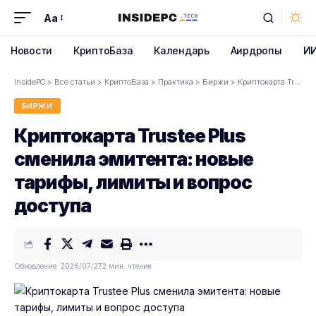
Aa
Font
Resizer
Новости
КриптоБаза
Календарь
Аирдропы
И
InsidePC
>
Все статьи
>
КриптоБаза
>
Практика
>
Биржи
>
Криптокарта Trustee Plus сменила эмитента: новые тарифы, лимиты и вопрос доступа
БИРЖИ
Криптокарта Trustee Plus
сменила эмитента: новые
тарифы, лимиты и вопрос
доступа
Обновление: 2026/07/27
2 мин. чтения