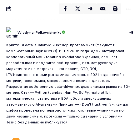
Volodymyr Polkovnichenko
Крипто- и data-аналитик, инженер-программист (факультет
компьютерных наук ХНУРЭ). В IT с 2008 года: администрировал
корпоративный мониторинг в «Vodafone Украина», семь лет
разрабатывал и продвигал веб-проекты, пять лет руководил
маркетингом на метриках — конверсия, CTR, ROI,
LTV.Криптовалютными рынками занимаюсь с 2021 года: ончейн-
метрики, токеномика, макроэкономические индикаторы.
Разработал собственную data-driven модель анализа рынка на 30+
метрик. Стек — Python (pandas, NumPy, SciPy, matplotlib),
математическая статистика и EDA; сбор и сверку данных
автоматизирую AI-агентами.Принцип — «Don't trust, verify»: каждая
цифра проверена по первоисточнику, ключевые — минимум по
двум независимым; прогнозы — только сценарии с условиями.
Тезис без данных не публикуется.