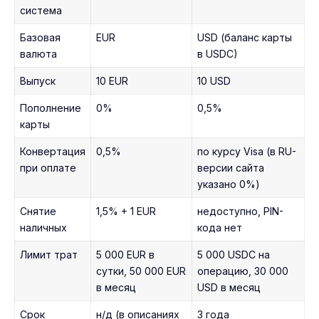
система
Базовая
EUR
USD (баланс карты
валюта
в USDC)
Выпуск
10 EUR
10 USD
Пополнение
0%
0,5%
карты
Конвертация
0,5%
по курсу Visa (в RU-
при оплате
версии сайта
указано 0%)
Снятие
1,5% + 1 EUR
недоступно, PIN-
наличных
кода нет
Лимит трат
5 000 EUR в
5 000 USDC на
сутки, 50 000 EUR
операцию, 30 000
в месяц
USD в месяц
Срок
н/д (в описаниях
3 года