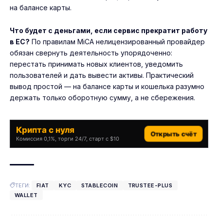
на балансе карты.
Что будет с деньгами, если сервис прекратит работу
в ЕС?
По правилам MiCA нелицензированный провайдер
обязан свернуть деятельность упорядоченно:
перестать принимать новых клиентов, уведомить
пользователей и дать вывести активы. Практический
вывод простой — на балансе карты и кошелька разумно
держать только оборотную сумму, а не сбережения.
Крипта с нуля
Открыть счёт
Комиссия 0,1%, торги 24/7, старт с $10
ТЕГИ:
FIAT
KYC
STABLECOIN
TRUSTEE-PLUS
WALLET