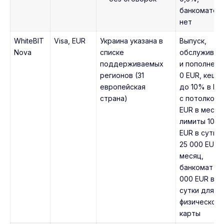
банкоматов
нет
WhiteBIT
Visa, EUR
Украина указана в
Выпуск,
Nova
списке
обслуживан
поддерживаемых
и пополнени
регионов (31
0 EUR, кешб
европейская
до 10% в BT
страна)
с потолком 
EUR в месяц
лимиты 10 0
EUR в сутки 
25 000 EUR 
месяц,
банкомат 1
000 EUR в
сутки для
физической
карты