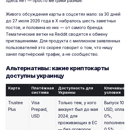
здесь нет — просто метрики разные.
Живого обсуждения карты в соцсетях мало: за 30 дней
до 27 июля 2026 года в X набралось шесть заметных
постов, и половина из них — от самого бренда.
Тематические ветки на Reddit сводятся к обмену
приглашениями. Для продукта с миллионом заявленных
пользователей это скорее говорит о том, что нишу
занял партнёрский трафик, а не сообщество.
Альтернативы: какие криптокарты
доступны украинцу
Карта
Платёжная
Доступность для
Ключевые
система
Украины
условия
Trustee
Visa
Только тем, у кого
Выпуск 10
Plus
Prepaid,
аккаунт был до мая
USD, оплата
USD
2024; для
0%,
проживающих в ЕС
пополнение
— без оговорок
0,5%,