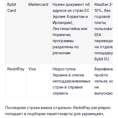
Bybit
Mastercard
Нужен документ об
Кешбэк 2–
Card
адресе из стран ЕС
10%, без
(кроме Хорватии и
годовой
Ирландии),
платы;
Лихтенштейна или
пользовате
Норвегии;
EEA
программы
переведены
разделены по
на отдельн
регионам
площадку
Bybit EU
RedotPay
Visa
Недоступна:
Верификаци
Украина в списке
пройти
неподдерживаемых
нельзя, кар
стран в справке
не
сервиса
выпускаютс
Последняя строка важна отдельно: RedotPay регулярно
попадает в подборки «криптокарты для украинцев»,