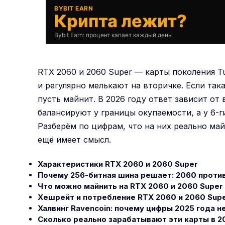
BYBIT EARN
Крипта лежит?
Bybit Earn: процент капает каждый день
RTX 2060 и 2060 Super — карты поколения Tu
и регулярно мелькают на вторичке. Если так
пусть майнит. В 2026 году ответ зависит от
балансируют у границы окупаемости, а у 6-
Разберём по цифрам, что на них реально май
ещё имеет смысл.
Характеристики RTX 2060 и 2060 Super
Почему 256-битная шина решает: 2060 проти
Что можно майнить на RTX 2060 и 2060 Super 
Хешрейт и потребление RTX 2060 и 2060 Sup
Халвинг Ravencoin: почему цифры 2025 года н
Сколько реально зарабатывают эти карты в 2