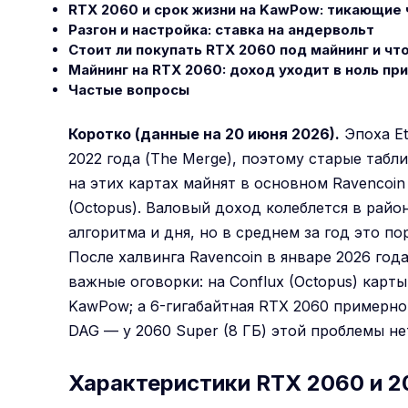
RTX 2060 и срок жизни на KawPow: тикающие
Разгон и настройка: ставка на андервольт
Стоит ли покупать RTX 2060 под майнинг и что
Майнинг на RTX 2060: доход уходит в ноль пр
Частые вопросы
Коротко (данные на 20 июня 2026).
Эпоха Et
2022 года (The Merge), поэтому старые табл
на этих картах майнят в основном Ravencoin 
(Octopus). Валовый доход колеблется в район
алгоритма и дня, но в среднем за год это по
После халвинга Ravencoin в январе 2026 го
важные оговорки: на Conflux (Octopus) карт
KawPow; а 6-гигабайтная RTX 2060 примерно 
DAG — у 2060 Super (8 ГБ) этой проблемы не
Характеристики RTX 2060 и 2