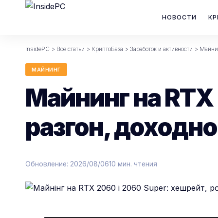
НОВОСТИ
КР
InsidePC
>
Все статьи
>
КриптоБаза
>
Заработок и активности
>
Майни
МАЙНИНГ
Майнинг на RTX 
разгон, доходн
Обновление: 2026/08/06
10 мин. чтения