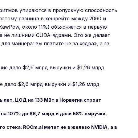
ритмов упираются в пропускную способность
оэтому разница в хешрейте между 2060 и
 KawPow, около 11%) объясняется в первую
 а не лишними CUDA-ядрами. Это же делает
ля майнера: вы платите не за «ядра», а за
е дало $2,6 млрд выручки и $1,26 млрд
ть лет, ЦОД на 133 МВт в Норвегии строит
 на 107% до $6,7 млрд и дали 58% выручки,
о стека: ROCm.ai метит не в железо NVIDIA, а в