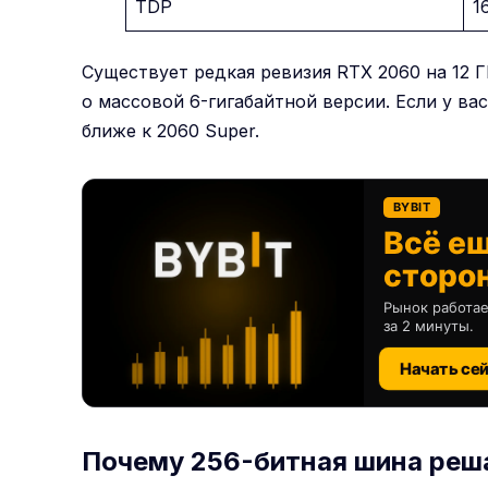
TDP
1
Существует редкая ревизия RTX 2060 на 12 ГБ
о массовой 6-гигабайтной версии. Если у вас
ближе к 2060 Super.
BYBIT
Всё е
сторо
Рынок работае
за 2 минуты.
Начать се
Почему 256-битная шина реша