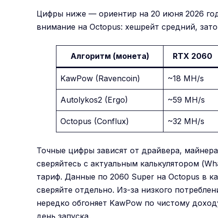
Цифры ниже — ориентир на 20 июня 2026 го
внимание на Octopus: хешрейт средний, зат
Алгоритм (монета)
RTX 2060
KawPow (Ravencoin)
~18 MH/s
Autolykos2 (Ergo)
~59 MH/s
Octopus (Conflux)
~32 MH/s
Точные цифры зависят от драйвера, майнера
сверяйтесь с актуальным калькулятором (What
тариф. Данные по 2060 Super на Octopus в к
сверяйте отдельно. Из-за низкого потреблен
нередко обгоняет KawPow по чистому доходу
день запуска.