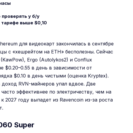
 часы
 проверять у б/у
и тарифе выше $0,10
hereum для видеокарт закончилась в сентябре
ицы с «хешрейтом на ETH» бесполезны. Сейчас
(KawPow), Ergo (Autolykos2) и Conflux
е $0.20–0.55 в день в зависимости от
рядка $0.10 в день чистыми (оценка Kryptex).
да доход RVN-майнеров упал вдвое. Две
ы часто эффективнее по электричеству, чем на
к 2027 году выпадет из Ravencoin из-за роста
т.
060 Super