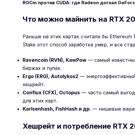
ROCm против CUDA: где Radeon догнал GeForc
Что можно майнить на RTX 206
Раньше на этих картах считали бы Ethereum (
Stake этот способ заработка умер, и все ста
Ravencoin (RVN), KawPow
— самый известный
биржах и пулах.
Ergo (ERG), Autolykos2
— энергоэффективный
хешрейт.
Conflux (CFX), Octopus
— часто самый выгод
для этих карт.
Karlsenhash, FishHash и др.
— нишевые вариа
Хешрейт и потребление RTX 2