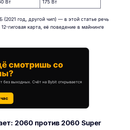
60 Вт
175 Вт
 (2021 год, другой чип) — в этой статье речь
 12-гиговая карта, её поведение в майнинге
щё смотришь со
ны?
т без выходных. Счёт на Bybit открывается
йчас
ет: 2060 против 2060 Super