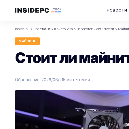
НОВОСТИ
InsidePC
>
Все статьи
>
КриптоБаза
>
Заработок и активности
>
Майни
МАЙНИНГ
Стоит ли майнит
Обновление: 2026/06/21
5 мин. чтения