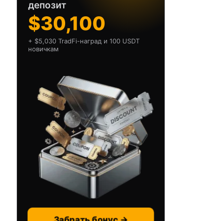
депозит
$30,100
+ $5,030 TradFi-наград и 100 USDT
новичкам
Забрать бонус →