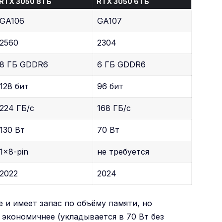
RTX 3050 8 ГБ
RTX 3050 6 ГБ
GA106
GA107
2560
2304
8 ГБ GDDR6
6 ГБ GDDR6
128 бит
96 бит
224 ГБ/с
168 ГБ/с
130 Вт
70 Вт
1×8-pin
не требуется
2022
2024
 и имеет запас по объёму памяти, но
 экономичнее (укладывается в 70 Вт без