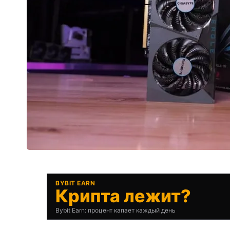
BYBIT EARN
Крипта лежит?
Bybit Earn: процент капает каждый день