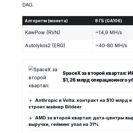
DAG.
Алгоритм (монета)
8 ГБ (GA106)
KawPow (RVN)
~14,9 MH/s
Autolykos2 (ERG)
~40–80 MH/s
SpaceX за второй квартал: 
$1,26 млрд операционного у
Anthropic и Volta: контракт на $10 млрд 
строит майнер Bitdeer
AMD за второй квартал: дата-центры вы
выручки, гейминг упал на 31%