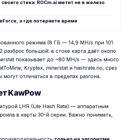
 своего стека: ROCm.ai метит не в железо
eForce, а где потеряете время
ванного режима (8 ГБ — 14,9 MH/s при 101
s2 разброс большой: в стоке карта даёт около
erstat показывает до ~80 MH/s — здесь много
oMine, Kryptex, minerstat и hashrate.no, срез
ы могут отличаться в пределах разгона.
ает KawPow
атурой LHR (Lite Hash Rate) — аппаратным
роила в карты 30-й серии. Важно понимать,
т производительность
только на алгоритме