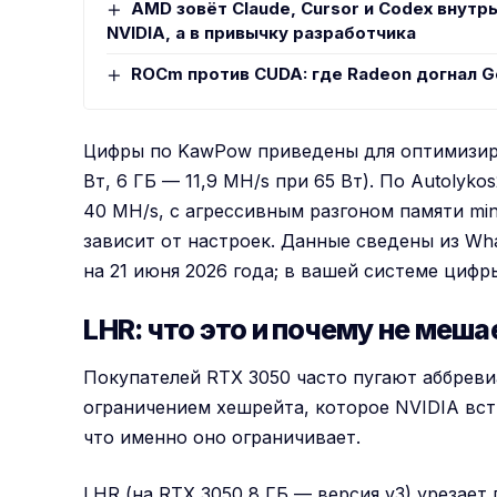
AMD зовёт Claude, Cursor и Codex внутрь
NVIDIA, а в привычку разработчика
ROCm против CUDA: где Radeon догнал G
Цифры по KawPow приведены для оптимизиро
Вт, 6 ГБ — 11,9 MH/s при 65 Вт). По Autolyko
40 MH/s, с агрессивным разгоном памяти min
зависит от настроек. Данные сведены из WhatT
на 21 июня 2026 года; в вашей системе цифр
LHR: что это и почему не меш
Покупателей RTX 3050 часто пугают аббреви
ограничением хешрейта, которое NVIDIA вст
что именно оно ограничивает.
LHR (на RTX 3050 8 ГБ — версия v3) урезае