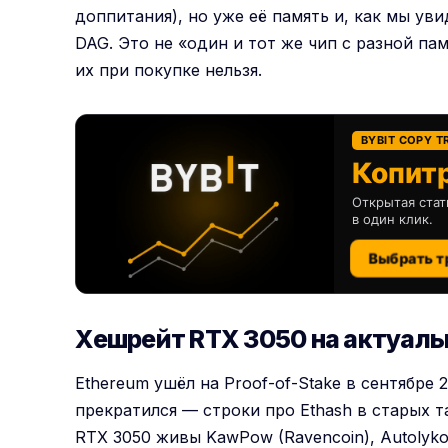
доппитания), но уже её память и, как мы ув
DAG. Это не «один и тот же чип с разной па
их при покупке нельзя.
BYBIT COPY T
Копитр
Открытая стат
в один клик.
Выбрать т
Хешрейт RTX 3050 на актуаль
Ethereum ушёл на Proof-of-Stake в сентябре 
прекратился — строки про Ethash в старых т
RTX 3050 живы KawPow (Ravencoin), Autolyko