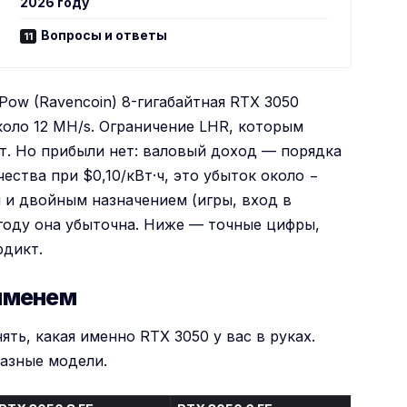
2026 году
Вопросы и ответы
Pow (Ravencoin) 8-гигабайтная RTX 3050
коло 12 MH/s. Ограничение LHR, которым
т. Но прибыли нет: валовый доход — порядка
чества при $0,10/кВт·ч, это убыток около −
м и двойным назначением (игры, вход в
 году она убыточна. Ниже — точные цифры,
рдикт.
 именем
ть, какая именно RTX 3050 у вас в руках.
разные модели.