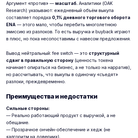
Аргумент «против» —
масштаб.
Аналитики (OAK
Research) указывают: ежедневный объём выкупа
составляет порядка
0,1% дневного торгового оборота
ENA
— этого мало, чтобы перебить многолетнюю
эмиссию из разлоков. То есть выручка и buyback играют
в плюс, но пока несопоставимы с навесом предложения.
Вывод нейтральный: fee switch — это
структурный
сдвиг в правильную сторону
(ценность токена
начинает опираться на бизнес, а не только на нарратив),
но рассчитывать, что выкупы в одиночку «съедят»
разлоки, преждевременно.
Преимущества и недостатки
Сильные стороны:
— Реально работающий продукт с выручкой, а не
обещание.
— Прозрачное ончейн-обеспечение и хедж (не
«алгоритм на доверии»).