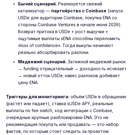
Бычий сценарий.
Реализуется свежий
катализатор —
партнёрство с Coinbase
(запуск
USDe для аудитории Coinbase, покупка ENA со
стороны Coinbase Ventures в начале июня 2026).
Возврат притока в USDe + рост выручки +
ощутимые выплаты sENA способны переломить
«loss of confidence». Тогда выкупы начинают
реально абсорбировать разлоки.
Медвежий сценарий.
Затяжной медвежий рынок
→ funding отрицательный → доходность исчезает
→ новый отток USDe; навес разлоков добивает
цену ENA.
Триггеры для мониторинга:
объём USDe в обращении
(растёт или падает), ставка sUSDe APY, реальные
выплаты по fee switch, ход интеграции с Coinbase,
очередные крупные разблокировки ENA. Это не
рекомендация покупать или продавать — это набор
фактов, по которым стоит следить за проектом.