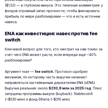
($1,52) — в глубоком минусе. Это типичная асимметрия: у
фондов огромный запас прочности, чтобы фиксировать
прибыль по мере разблокировки — что и есть источник
навеса.
ENA как инвестиция: навес против fee
switch
Ключевой вопрос для того, кто смотрит на сам токен: за
счёт чего ENA может расти, если впереди ещё ~40%
разблокировки?
Аргумент «за» —
fee switch.
Протокол одобрил
механизм, по которому часть выручки начинает
направляться застейканным держателям ENA (sENA).
Выручка реальная: около
$230,8 млн за 2025 год
. Плюс
запущены программы выкупа (buyback): StablecoinX
(~$530 млн) и фонд Ethena (~$310 млн).