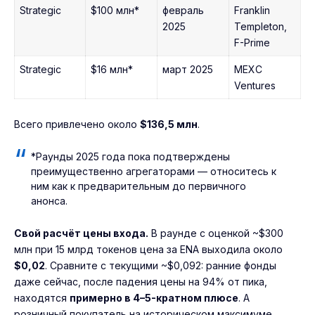
Strategic
$100 млн*
февраль
Franklin
2025
Templeton,
F-Prime
Strategic
$16 млн*
март 2025
MEXC
Ventures
Всего привлечено около
$136,5 млн
.
*Раунды 2025 года пока подтверждены
преимущественно агрегаторами — относитесь к
ним как к предварительным до первичного
анонса.
Свой расчёт цены входа.
В раунде с оценкой ~$300
млн при 15 млрд токенов цена за ENA выходила около
$0,02
. Сравните с текущими ~$0,092: ранние фонды
даже сейчас, после падения цены на 94% от пика,
находятся
примерно в 4–5-кратном плюсе
. А
розничный покупатель на историческом максимуме