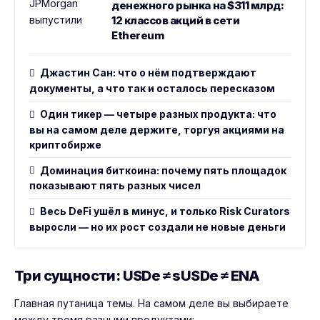
денежного рынка на $311 млрд:
12 классов акций в сети
Ethereum
Джастин Сан: что о нём подтверждают
документы, а что так и осталось пересказом
Один тикер — четыре разных продукта: что
вы на самом деле держите, торгуя акциями на
криптобирже
Доминация биткоина: почему пять площадок
показывают пять разных чисел
Весь DeFi ушёл в минус, и только Risk Curators
выросли — но их рост создали не новые деньги
Три сущности: USDe ≠ sUSDe ≠ ENA
Главная путаница темы. На самом деле вы выбираете
между тремя разными продуктами: