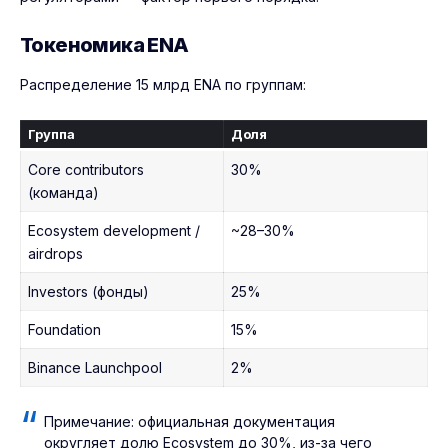
Токеномика ENA
Распределение 15 млрд ENA по группам:
Группа
Доля
Core contributors
30%
(команда)
Ecosystem development /
~28–30%
airdrops
Investors (фонды)
25%
Foundation
15%
Binance Launchpool
2%
Примечание: официальная документация
округляет долю Ecosystem до 30%, из-за чего