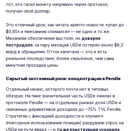
тот, кто гасил монету напрямую через протокол,
получал свой доллар.
Это отличный урок, как читать крипто-новости: «упал до
$0,65» и «механизм сломался» — не одно и то же.
Механизм обеспечения выстоял, но
доверие
пострадало
: за пару месяцев USDe потерял около $8,3
млрд в обращении. Отток капитала — это и есть
реальное последствие, более серьёзное, чем сама
минутная просадка цены.
Скрытый системный риск: концентрация в Pendle
Отдельный нюанс, которого почти нет в типовых
обзорах. На пике значительная часть USDe «жила» в
протоколе Pendle — на отдельных рынках доля USDe и
связанных деривативов доходила до ~75% TVL Pendle.
Стратегии с фиксацией доходности и «лупинг»
(повторное использование позиции) раздували спрос на
USDe на пути вверх — и
та же конструкция ускорила