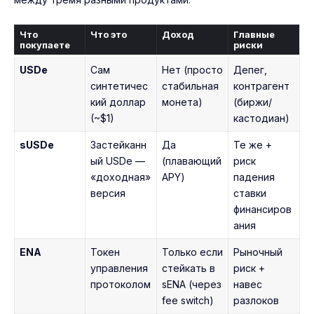
Что
Что это
Доход
Главные
покупаете
риски
USDe
Сам
Нет (просто
Депег,
синтетичес
стабильная
контрагент
кий доллар
монета)
(биржи/
(~$1)
кастодиан)
sUSDe
Застейканн
Да
Те же +
ый USDe —
(плавающий
риск
«доходная»
APY)
падения
версия
ставки
финансиров
ания
ENA
Токен
Только если
Рыночный
управления
стейкать в
риск +
протоколом
sENA (через
навес
fee switch)
разлоков