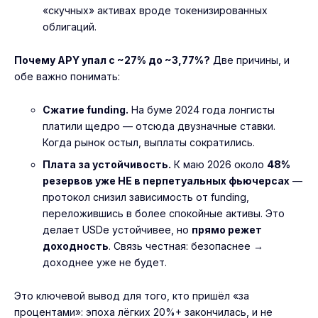
«скучных» активах вроде токенизированных
облигаций.
Почему APY упал с ~27% до ~3,77%?
Две причины, и
обе важно понимать:
Сжатие funding.
На буме 2024 года лонгисты
платили щедро — отсюда двузначные ставки.
Когда рынок остыл, выплаты сократились.
Плата за устойчивость.
К маю 2026 около
48%
резервов уже НЕ в перпетуальных фьючерсах
—
протокол снизил зависимость от funding,
переложившись в более спокойные активы. Это
делает USDe устойчивее, но
прямо режет
доходность
. Связь честная: безопаснее →
доходнее уже не будет.
Это ключевой вывод для того, кто пришёл «за
процентами»: эпоха лёгких 20%+ закончилась, и не