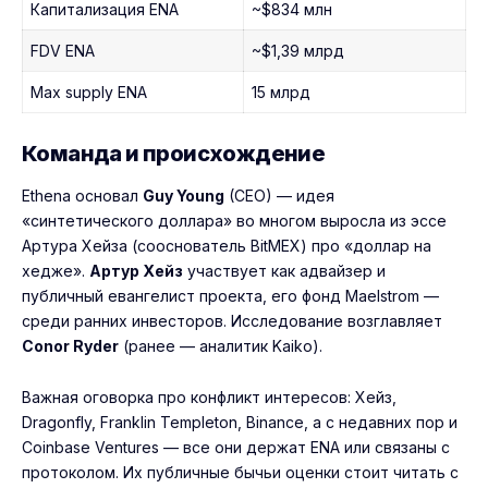
Капитализация ENA
~$834 млн
FDV ENA
~$1,39 млрд
Max supply ENA
15 млрд
Команда и происхождение
Ethena основал
Guy Young
(CEO) — идея
«синтетического доллара» во многом выросла из эссе
Артура Хейза (сооснователь BitMEX) про «доллар на
хедже».
Артур Хейз
участвует как адвайзер и
публичный евангелист проекта, его фонд Maelstrom —
среди ранних инвесторов. Исследование возглавляет
Conor Ryder
(ранее — аналитик Kaiko).
Важная оговорка про конфликт интересов: Хейз,
Dragonfly, Franklin Templeton, Binance, а с недавних пор и
Coinbase Ventures — все они держат ENA или связаны с
протоколом. Их публичные бычьи оценки стоит читать с