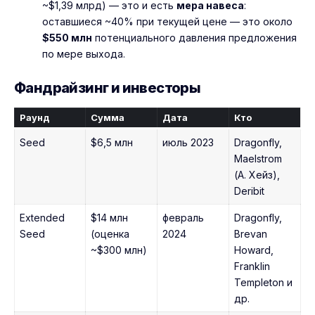
~$1,39 млрд) — это и есть
мера навеса
:
оставшиеся ~40% при текущей цене — это около
$550 млн
потенциального давления предложения
по мере выхода.
Фандрайзинг и инвесторы
Раунд
Сумма
Дата
Кто
Seed
$6,5 млн
июль 2023
Dragonfly,
Maelstrom
(А. Хейз),
Deribit
Extended
$14 млн
февраль
Dragonfly,
Seed
(оценка
2024
Brevan
~$300 млн)
Howard,
Franklin
Templeton и
др.