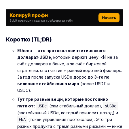
Копируй профи
Начать
Bybit повторит сделки трейдера за тебя
Коротко (TL;DR)
Ethena — это протокол «синтетического
доллара» USDe
, который держит цену ~$1 не за
счёт долларов в банке, а за счёт биржевой
стратегии: спот-актив + равный короткий фьючерс.
За год после запуска USDe дорос до
3-го по
величине стейблкоина мира
(после USDT и
USDC).
Тут три разные вещи, которые постоянно
путают:
(сам стабильный доллар),
USDe
sUSDe
(застейканный USDe, который приносит доход) и
(токен управления протоколом). Это три
ENA
разных продукта с тремя разными рисками — ниже