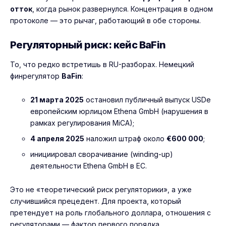
отток
, когда рынок развернулся. Концентрация в одном
протоколе — это рычаг, работающий в обе стороны.
Регуляторный риск: кейс BaFin
То, что редко встретишь в RU-разборах. Немецкий
финрегулятор
BaFin
:
21 марта 2025
остановил публичный выпуск USDe
европейским юрлицом Ethena GmbH (нарушения в
рамках регулирования
MiCA
);
4 апреля 2025
наложил штраф около
€600 000
;
инициировал сворачивание (winding-up)
деятельности Ethena GmbH в ЕС.
Это не «теоретический риск регуляторики», а уже
случившийся прецедент. Для проекта, который
претендует на роль глобального доллара, отношения с
регуляторами — фактор первого порядка.