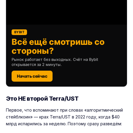
BYBIT
Всё ещё смотришь со
стороны?
Рынок работает без выходных. Счёт на Bybit
открывается за 2 минуты.
Начать сейчас
Это НЕ второй Terra/UST
Первое, что вспоминают при словах «алгоритмический
стейблкоин» — крах Terra/UST в 2022 году, когда $40
млрд испарились за неделю. Поэтому сразу разведём: