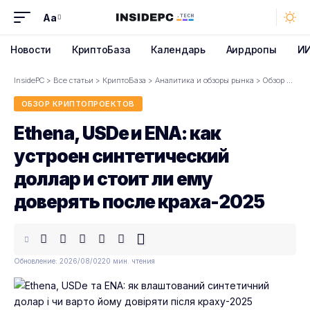
Aa
Font
Resizer
Новости
КриптоБаза
Календарь
Аирдропы
И
InsidePC
>
Все статьи
>
КриптоБаза
>
Аналитика и обзоры рынка
>
Обзор криптопроектов
ОБЗОР КРИПТОПРОЕКТОВ
Ethena, USDe и ENA: как
устроен синтетический
доллар и стоит ли ему
доверять после краха-2025
Обновление: 2026/08/02
20 мин. чтения