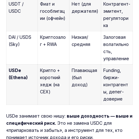
USDT /
Фиат и
Нет (для
Контрагент-
USDC
гособлигац
держателя)
эмитент,
ии (офчейн)
регулятори
ка
DAI / USDS
Криптозало
Низкая/
Залоговая
(Sky)
г + RWA
средняя
волатильно
сть,
управление
USDe
Крипто +
Плавающая
Funding,
(Ethena)
короткий
(был
биржи-
хедж (на
доход)
контрагент
CEX)
ы, депег-
доверие
USDe занимает свою нишу:
выше доходность — выше и
специфический риск.
Это не замена USDC для
«припарковать и забыть», а инструмент для тех, кто
понимает источник дохода и его риски.