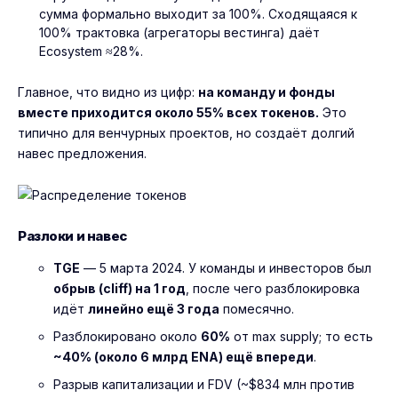
сумма формально выходит за 100%. Сходящаяся к
100% трактовка (агрегаторы вестинга) даёт
Ecosystem ≈28%.
Главное, что видно из цифр:
на команду и фонды
вместе приходится около 55% всех токенов.
Это
типично для венчурных проектов, но создаёт долгий
навес предложения.
Разлоки и навес
TGE
— 5 марта 2024. У команды и инвесторов был
обрыв (cliff) на 1 год
, после чего разблокировка
идёт
линейно ещё 3 года
помесячно.
Разблокировано около
60%
от max supply; то есть
~40% (около 6 млрд ENA) ещё впереди
.
Разрыв капитализации и FDV (~$834 млн против