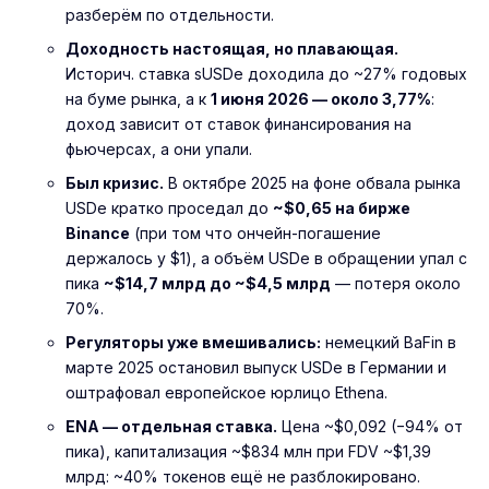
разберём по отдельности.
Доходность настоящая, но плавающая.
Историч. ставка sUSDe доходила до ~27% годовых
на буме рынка, а к
1 июня 2026 — около 3,77%
:
доход зависит от ставок финансирования на
фьючерсах, а они упали.
Был кризис.
В октябре 2025 на фоне обвала рынка
USDe кратко проседал до
~$0,65 на бирже
Binance
(при том что ончейн-погашение
держалось у $1), а объём USDe в обращении упал с
пика
~$14,7 млрд до ~$4,5 млрд
— потеря около
70%.
Регуляторы уже вмешивались:
немецкий BaFin в
марте 2025 остановил выпуск USDe в Германии и
оштрафовал европейское юрлицо Ethena.
ENA — отдельная ставка.
Цена ~$0,092 (−94% от
пика), капитализация ~$834 млн при FDV ~$1,39
млрд: ~40% токенов ещё не разблокировано.