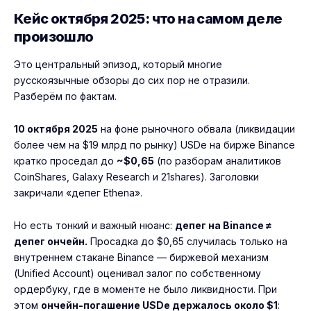
Кейс октября 2025: что на самом деле
произошло
Это центральный эпизод, который многие
русскоязычные обзоры до сих пор не отразили.
Разберём по фактам.
10 октября 2025
на фоне рыночного обвала (ликвидации
более чем на $19 млрд по рынку) USDe на бирже Binance
кратко проседал до
~$0,65
(по разборам аналитиков
CoinShares, Galaxy Research и 21shares). Заголовки
закричали «депег Ethena».
Но есть тонкий и важный нюанс:
депег на Binance ≠
депег ончейн.
Просадка до $0,65 случилась только на
внутреннем стакане Binance — биржевой механизм
(Unified Account) оценивал залог по собственному
ордербуку, где в моменте не было ликвидности. При
этом
ончейн-погашение USDe держалось около $1
: