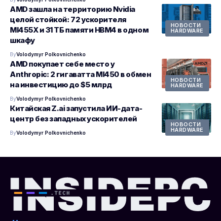
AMD зашла на территорию Nvidia
целой стойкой: 72 ускорителя
НОВОСТИ
MI455X и 31 ТБ памяти HBM4 в одном
HARDWARE
шкафу
By
Volodymyr Polkovnichenko
AMD покупает себе место у
Anthropic: 2 гигаватта MI450 в обмен
НОВОСТИ
на инвестицию до $5 млрд
HARDWARE
By
Volodymyr Polkovnichenko
Китайская Z.ai запустила ИИ-дата-
центр без западных ускорителей
НОВОСТИ
HARDWARE
By
Volodymyr Polkovnichenko