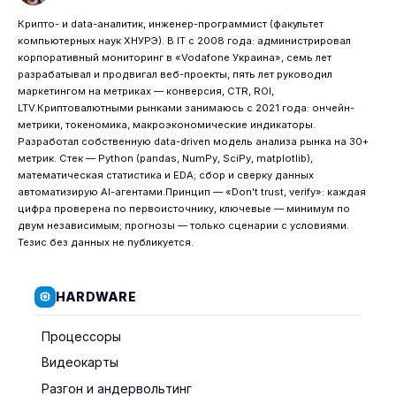
Крипто- и data-аналитик, инженер-программист (факультет
компьютерных наук ХНУРЭ). В IT с 2008 года: администрировал
корпоративный мониторинг в «Vodafone Украина», семь лет
разрабатывал и продвигал веб-проекты, пять лет руководил
маркетингом на метриках — конверсия, CTR, ROI,
LTV.Криптовалютными рынками занимаюсь с 2021 года: ончейн-
метрики, токеномика, макроэкономические индикаторы.
Разработал собственную data-driven модель анализа рынка на 30+
метрик. Стек — Python (pandas, NumPy, SciPy, matplotlib),
математическая статистика и EDA; сбор и сверку данных
автоматизирую AI-агентами.Принцип — «Don't trust, verify»: каждая
цифра проверена по первоисточнику, ключевые — минимум по
двум независимым; прогнозы — только сценарии с условиями.
Тезис без данных не публикуется.
HARDWARE
Процессоры
Видеокарты
Разгон и андервольтинг