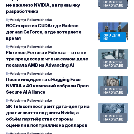
НОВОСТИ
не в железо NVIDIA, а в привычку
HARDWARE
разработчика
By
Volodymyr Polkovnichenko
ROCm против CUDA: где Radeon
догнал GeForce, а где потеряете
GPU ДЛЯ
время
ИИ
By
Volodymyr Polkovnichenko
Florence, Ferrara и Fidenza — это не
три процессора: что на самом деле
НОВОСТИ
показала AMD на Advancing AI
HARDWARE
By
Volodymyr Polkovnichenko
После инцидента с Hugging Face
NVIDIA и 40 компаний собрали Open
НОВОСТИ
Secure AI Alliance
HARDWARE
By
Volodymyr Polkovnichenko
SK Telecom построит дата-центр на
два гигаватта под чипы Nvidia, а
НОВОСТИ
объём партнёрства стороны
HARDWARE
оценили в полтриллиона долларов
By
Volodymyr Polkovnichenko