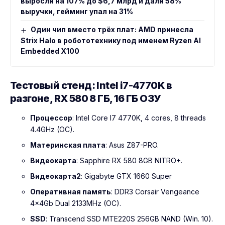
выросли на 107% до $6,7 млрд и дали 58%
выручки, гейминг упал на 31%
Один чип вместо трёх плат: AMD принесла
Strix Halo в робототехнику под именем Ryzen AI
Embedded X100
Тестовый стенд: Intel i7-4770K в
разгоне, RX 580 8 ГБ, 16 ГБ ОЗУ
Процессор
: Intel Core I7 4770K, 4 cores, 8 threads
4.4GHz (OC).
Материнская плата
: Asus Z87-PRO.
Видеокарта
: Sapphire RX 580 8GB NITRO+.
Видеокарта2
: Gigabyte GTX 1660 Super
Оперативная память
: DDR3 Corsair Vengeance
4x4Gb Dual 2133MHz (OC).
SSD
: Transcend SSD MTE220S 256GB NAND (Win. 10).