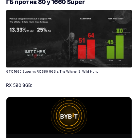
ГБ против 80 у 1660 Super
GTX 1660 Super vs RX 580 8GB в The Witcher 3: Wild Hunt
RX 580 8GB: