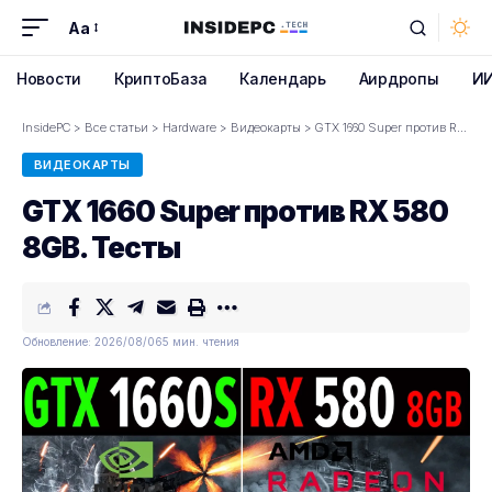
Aa
Font
Resizer
Новости
КриптоБаза
Календарь
Аирдропы
И
InsidePC
>
Все статьи
>
Hardware
>
Видеокарты
>
GTX 1660 Super против RX 580 8GB. Тесты
ВИДЕОКАРТЫ
GTX 1660 Super против RX 580
8GB. Тесты
Обновление: 2026/08/06
5 мин. чтения