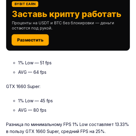
BYBIT EARN
Заставь крипту работать
Проценты на USDT и BTC без блокировки — деньги
остаются под рукой.
Разместить
1% Low — 51 fps
AVG — 64 fps
GTX 1660 Super:
1% Low — 45 fps
AVG — 80 fps
Разница по минимальному FPS 1% Low составляет 13.33%
в пользу GTX 1660 Super, средний FPS на 25%.