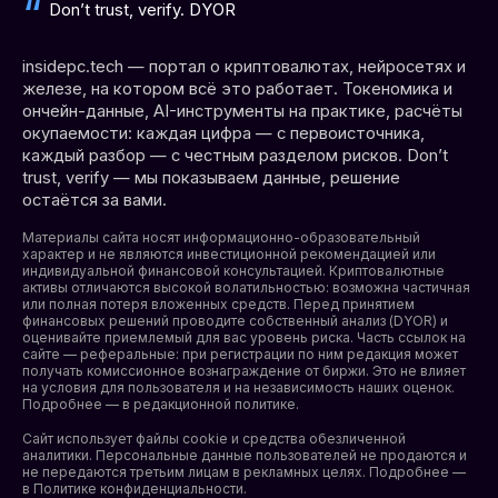
Don’t trust, verify. DYOR
insidepc.tech — портал о криптовалютах, нейросетях и
железе, на котором всё это работает. Токеномика и
ончейн-данные, AI-инструменты на практике, расчёты
окупаемости: каждая цифра — с первоисточника,
каждый разбор — с честным разделом рисков. Don’t
trust, verify — мы показываем данные, решение
остаётся за вами.
Материалы сайта носят информационно-образовательный
характер и не являются инвестиционной рекомендацией или
индивидуальной финансовой консультацией. Криптовалютные
активы отличаются высокой волатильностью: возможна частичная
или полная потеря вложенных средств. Перед принятием
финансовых решений проводите собственный анализ (DYOR) и
оценивайте приемлемый для вас уровень риска. Часть ссылок на
сайте — реферальные: при регистрации по ним редакция может
получать комиссионное вознаграждение от биржи. Это не влияет
на условия для пользователя и на независимость наших оценок.
Подробнее — в редакционной политике.
Сайт использует файлы cookie и средства обезличенной
аналитики. Персональные данные пользователей не продаются и
не передаются третьим лицам в рекламных целях. Подробнее —
в
Политике конфиденциальности
.