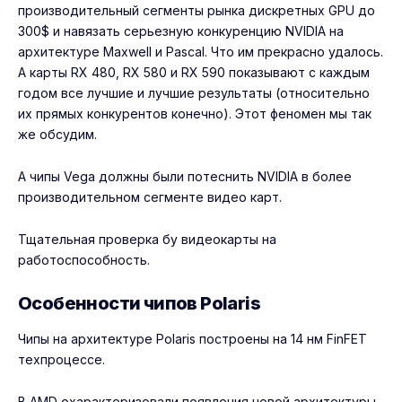
производительный сегменты рынка дискретных GPU до
300$ и навязать серьезную конкуренцию NVIDIA на
архитектуре Maxwell и Pascal. Что им прекрасно удалось.
А карты RX 480, RX 580 и RX 590 показывают с каждым
годом все лучшие и лучшие результаты (относительно
их прямых конкурентов конечно). Этот феномен мы так
же обсудим.
А чипы Vega должны были потеснить NVIDIA в более
производительном сегменте видео карт.
Тщательная проверка
бу видеокарты
на
работоспособность.
Особенности чипов Polaris
Чипы на архитектуре Polaris построены на 14 нм FinFET
техпроцессе.
В AMD охарактеризовали появления новой архитектуры