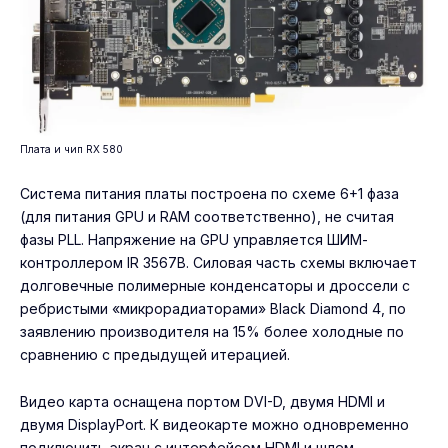
Плата и чип RX 580
Система питания платы построена по схеме 6+1 фаза
(для питания GPU и RAM соответственно), не считая
фазы PLL. Напряжение на GPU управляется ШИМ-
контроллером IR 3567B. Силовая часть схемы включает
долговечные полимерные конденсаторы и дроссели с
ребристыми «микрорадиаторами» Black Diamond 4, по
заявлению производителя на 15% более холодные по
сравнению с предыдущей итерацией.
Видео карта оснащена портом DVI-D, двумя HDMI и
двумя DisplayPort. К видеокарте можно одновременно
подключить экран с интерфейсом HDMI и шлем