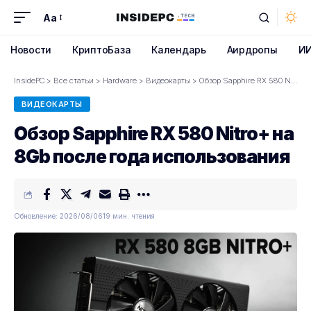
Aa
Font
Resizer
Новости
КриптоБаза
Календарь
Аирдропы
И
InsidePC
>
Все статьи
>
Hardware
>
Видеокарты
>
Обзор Sapphire RX 580 Nitro+ на 8Gb после года использования
ВИДЕОКАРТЫ
Обзор Sapphire RX 580 Nitro+ на
8Gb после года использования
Обновление: 2026/08/06
19 мин. чтения