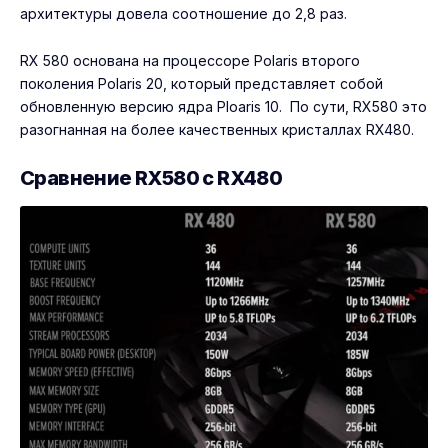
архитектуры довела соотношение до 2,8 раз.
RX 580 основана на процессоре Polaris второго
поколения Polaris 20, который представляет собой
обновленную версию ядра Ploaris 10. По сути, RX580 это
разогнанная на более качественных кристаллах RX480.
Сравнение RX580 с RX480