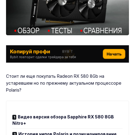
Копируй профи
Начать
Bybit повторит сделки трейдера за тебя
Стоит ли еще покупать Radeon RX 580 8Gb на
устаревшем но по прежнему актуальном процессоре
Polaris?
Видео версия обзора Sapphire RX 580 8GB
Nitro+
История чипов Polaris и позиционирование