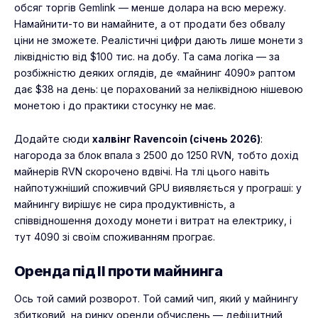
обсяг торгів Gemlink — менше долара на всю мережу.
Намайнити-то ви намайните, а от продати без обвалу
ціни не зможете. Реалістичні цифри дають лише монети з
ліквідністю від $100 тис. на добу. Та сама логіка — за
розбіжністю деяких оглядів, де «майнинг 4090» раптом
дає $38 на день: це порахований за неліквідною нішевою
монетою і до практики стосунку не має.
Додайте сюди
халвінг Ravencoin (січень 2026)
:
нагорода за блок впала з 2500 до 1250 RVN, тобто дохід
майнерів RVN скорочено вдвічі. На тлі цього навіть
найпотужніший споживчий GPU виявляється у програші: у
майнингу вирішує не сира продуктивність, а
співвідношення доходу монети і витрат на електрику, і
тут 4090 зі своїм споживанням програє.
Оренда під ІІ проти майнинга
Ось той самий розворот. Той самий чип, який у майнингу
збитковий, на ринку оренди обчислень — дефіцитний