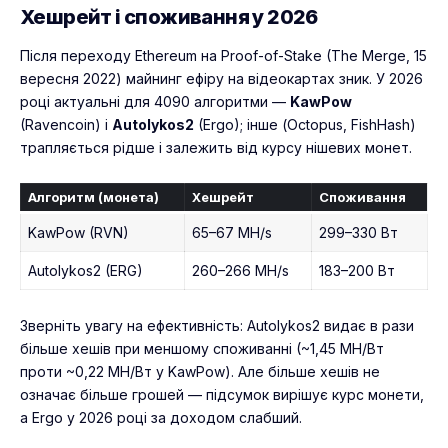
Хешрейт і споживання у 2026
Після переходу Ethereum на Proof-of-Stake (The Merge, 15
вересня 2022) майнинг ефіру на відеокартах зник. У 2026
році актуальні для 4090 алгоритми —
KawPow
(Ravencoin) і
Autolykos2
(Ergo); інше (Octopus, FishHash)
трапляється рідше і залежить від курсу нішевих монет.
Алгоритм (монета)
Хешрейт
Споживання
KawPow (RVN)
65–67 MH/s
299–330 Вт
Autolykos2 (ERG)
260–266 MH/s
183–200 Вт
Зверніть увагу на ефективність: Autolykos2 видає в рази
більше хешів при меншому споживанні (~1,45 MH/Вт
проти ~0,22 MH/Вт у KawPow). Але більше хешів не
означає більше грошей — підсумок вирішує курс монети,
а Ergo у 2026 році за доходом слабший.