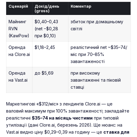
Сценарій
Дохід/день
Коментар
(gross)
Майнинг
$0,40–0,43
збиток при домашньому
RVN
(net −$0,28
світлі
(KawPow)
при $0,10)
Оренда
$1,18–2,45
реалістичний net ~$35–74/
на Clore.ai
міс при 70–85%
завантаженості
Оренда
до $5,69
при високому
на Vast.ai
завантаженні та піковій
ставці
Маркетингові «$312/міс» з лендингів Clore.ai — це
валовий максимум при 100% завантаженості; закладайте
реалістичні
$35–74 на місяць чистими
при типовій
утилізації (дані Clore.ai, березень 2026). Ще нюанс: на
Vast.ai видно ціну $0,29–0,39 на годину — це
ставка для