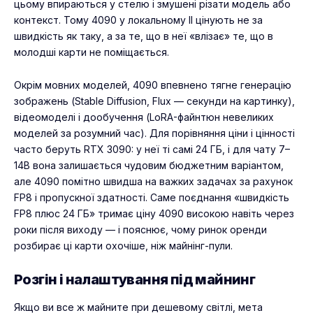
цьому впираються у стелю і змушені різати модель або
контекст. Тому 4090 у локальному ІІ цінують не за
швидкість як таку, а за те, що в неї «влізає» те, що в
молодші карти не поміщається.
Окрім мовних моделей, 4090 впевнено тягне генерацію
зображень (Stable Diffusion, Flux — секунди на картинку),
відеомоделі і дообучення (LoRA-файнтюн невеликих
моделей за розумний час). Для порівняння ціни і цінності
часто беруть RTX 3090: у неї ті самі 24 ГБ, і для чату 7–
14B вона залишається чудовим бюджетним варіантом,
але 4090 помітно швидша на важких задачах за рахунок
FP8 і пропускної здатності. Саме поєднання «швидкість
FP8 плюс 24 ГБ» тримає ціну 4090 високою навіть через
роки після виходу — і пояснює, чому ринок оренди
розбирає ці карти охочіше, ніж майнінг-пули.
Розгін і налаштування під майнинг
Якщо ви все ж майните при дешевому світлі, мета