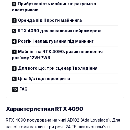
Прибутковість майнинга: рахуємо з
електрикою
Оренда під ІІ проти майнинга
RTX 4090 для локальних нейромереж
Розгін і налаштування під майнинг
Майнінг на RTX 4090: ризик плавлення
роз’єму 12VHPWR
Для кого що: три сценарії володіння
Ціна б/в і що перевірити
FAQ
Характеристики RTX 4090
RTX 4090 побудована на чипі AD102 (Ada Lovelace). Для
нашої теми важливі три речі: 24 ГБ швидкої пам’яті