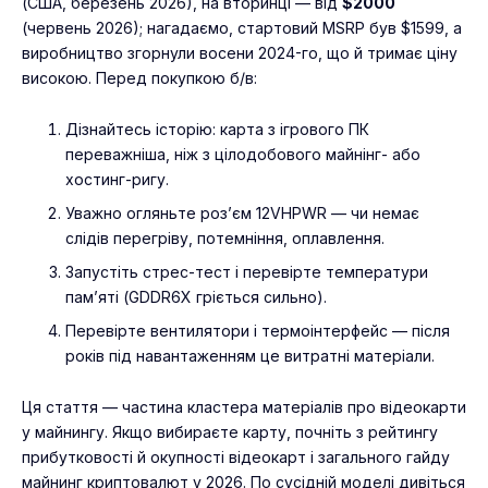
(США, березень 2026), на вторинці — від
$2000
(червень 2026); нагадаємо, стартовий MSRP був $1599, а
виробництво згорнули восени 2024-го, що й тримає ціну
високою. Перед покупкою б/в:
Дізнайтесь історію: карта з ігрового ПК
переважніша, ніж з цілодобового майнінг- або
хостинг-ригу.
Уважно огляньте роз’єм 12VHPWR — чи немає
слідів перегріву, потемніння, оплавлення.
Запустіть стрес-тест і перевірте температури
пам’яті (GDDR6X гріється сильно).
Перевірте вентилятори і термоінтерфейс — після
років під навантаженням це витратні матеріали.
Ця стаття — частина кластера матеріалів про відеокарти
у майнингу. Якщо вибираєте карту, почніть з
рейтингу
прибутковості й окупності відеокарт
і загального гайду
майнинг криптовалют у 2026
. По сусідній моделі дивіться