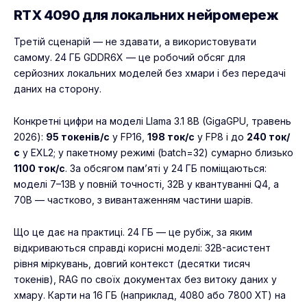
RTX 4090 для локальних нейромереж
Третій сценарій — не здавати, а використовувати
самому. 24 ГБ GDDR6X — це робочий обсяг для
серйозних локальних моделей без хмари і без передачі
даних на сторону.
Конкретні цифри на моделі Llama 3.1 8B (GigaGPU, травень
2026):
95 токенів/с
у FP16,
198 ток/с
у FP8 і до
240 ток/
с
у EXL2; у пакетному режимі (batch=32) сумарно близько
1100 ток/с
. За обсягом пам’яті у 24 ГБ поміщаються:
моделі 7–13B у повній точності, 32B у квантуванні Q4, а
70B — частково, з вивантаженням частини шарів.
Що це дає на практиці. 24 ГБ — це рубіж, за яким
відкриваються справді корисні моделі: 32B-асистент
рівня міркувань, довгий контекст (десятки тисяч
токенів), RAG по своїх документах без витоку даних у
хмару. Карти на 16 ГБ (наприклад, 4080 або 7800 XT) на