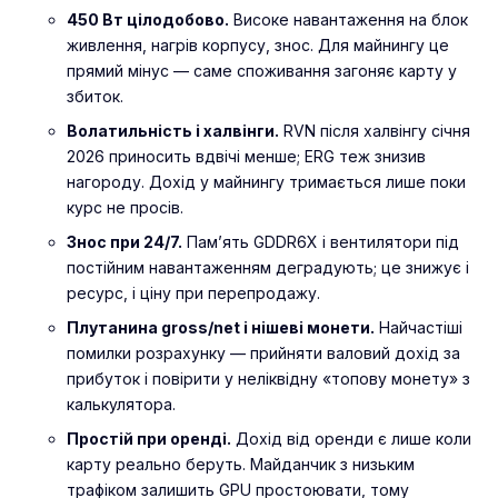
450 Вт цілодобово.
Високе навантаження на блок
живлення, нагрів корпусу, знос. Для майнингу це
прямий мінус — саме споживання загоняє карту у
збиток.
Волатильність і халвінги.
RVN після халвінгу січня
2026 приносить вдвічі менше; ERG теж знизив
нагороду. Дохід у майнингу тримається лише поки
курс не просів.
Знос при 24/7.
Пам’ять GDDR6X і вентилятори під
постійним навантаженням деградують; це знижує і
ресурс, і ціну при перепродажу.
Плутанина gross/net і нішеві монети.
Найчастіші
помилки розрахунку — прийняти валовий дохід за
прибуток і повірити у неліквідну «топову монету» з
калькулятора.
Простій при оренді.
Дохід від оренди є лише коли
карту реально беруть. Майданчик з низьким
трафіком залишить GPU простоювати, тому