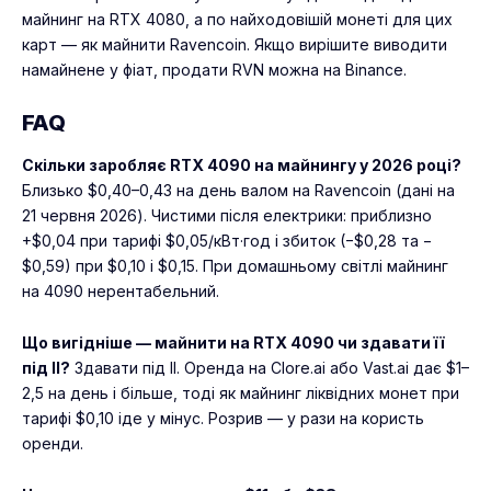
майнинг на RTX 4080
, а по найходовішій монеті для цих
карт —
як майнити Ravencoin
. Якщо вирішите виводити
намайнене у фіат,
продати RVN можна на Binance
.
FAQ
Скільки заробляє RTX 4090 на майнингу у 2026 році?
Близько $0,40–0,43 на день валом на Ravencoin (дані на
21 червня 2026). Чистими після електрики: приблизно
+$0,04 при тарифі $0,05/кВт·год і збиток (−$0,28 та −
$0,59) при $0,10 і $0,15. При домашньому світлі майнинг
на 4090 нерентабельний.
Що вигідніше — майнити на RTX 4090 чи здавати її
під ІІ?
Здавати під ІІ. Оренда на Clore.ai або Vast.ai дає $1–
2,5 на день і більше, тоді як майнинг ліквідних монет при
тарифі $0,10 іде у мінус. Розрив — у рази на користь
оренди.