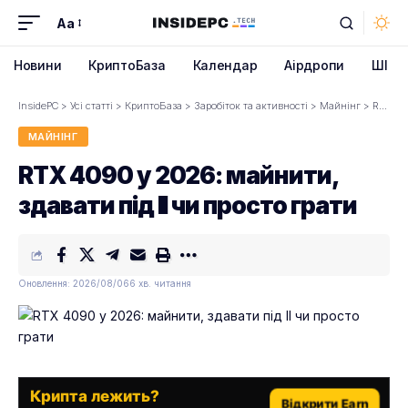
Aa
Font
Resizer
Новини
КриптоБаза
Календар
Аірдропи
ШІ
InsidePC
>
Усі статті
>
КриптоБаза
>
Заробіток та активності
>
Майнінг
>
RTX 4090 у 2026: майнити, здавати під ІІ чи просто грати
МАЙНІНГ
RTX 4090 у 2026: майнити,
здавати під ІІ чи просто грати
Оновлення: 2026/08/06
6 хв. читання
Крипта лежить?
Відкрити Earn