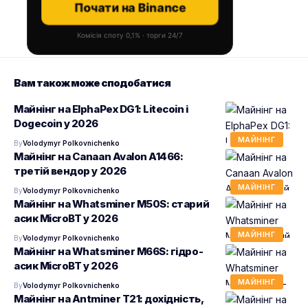
Почати на Binance
Комісія споту 0,1% · торги 24/7
Вам також може сподобатися
Майнінг на ElphaPex DG1: Litecoin і
Dogecoin у 2026
МАЙНІНГ
By
Volodymyr Polkovnichenko
Майнінг на Canaan Avalon A1466:
третій вендор у 2026
МАЙНІНГ
By
Volodymyr Polkovnichenko
Майнінг на Whatsminer M50S: старий
асик MicroBT у 2026
МАЙНІНГ
By
Volodymyr Polkovnichenko
Майнінг на Whatsminer M66S: гідро-
асик MicroBT у 2026
МАЙНІНГ
By
Volodymyr Polkovnichenko
Майнінг на Antminer T21: дохідність,