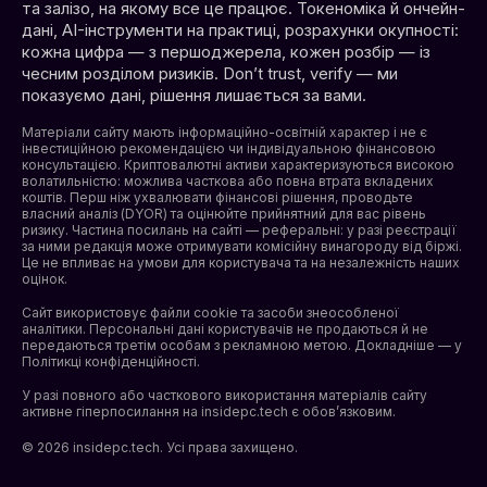
та залізо, на якому все це працює. Токеноміка й ончейн-
дані, AI-інструменти на практиці, розрахунки окупності:
кожна цифра — з першоджерела, кожен розбір — із
чесним розділом ризиків. Don’t trust, verify — ми
показуємо дані, рішення лишається за вами.
Матеріали сайту мають інформаційно-освітній характер і не є
інвестиційною рекомендацією чи індивідуальною фінансовою
консультацією. Криптовалютні активи характеризуються високою
волатильністю: можлива часткова або повна втрата вкладених
коштів. Перш ніж ухвалювати фінансові рішення, проводьте
власний аналіз (DYOR) та оцінюйте прийнятний для вас рівень
ризику. Частина посилань на сайті — реферальні: у разі реєстрації
за ними редакція може отримувати комісійну винагороду від біржі.
Це не впливає на умови для користувача та на незалежність наших
оцінок.
Сайт використовує файли cookie та засоби знеособленої
аналітики. Персональні дані користувачів не продаються й не
передаються третім особам з рекламною метою. Докладніше — у
Політикці конфіденційності
.
У разі повного або часткового використання матеріалів сайту
активне гіперпосилання на insidepc.tech є обов’язковим.
© 2026 insidepc.tech. Усі права захищено.