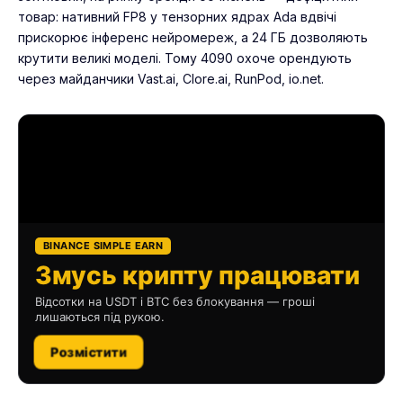
товар: нативний FP8 у тензорних ядрах Ada вдвічі
прискорює інференс нейромереж, а 24 ГБ дозволяють
крутити великі моделі. Тому 4090 охоче орендують
через майданчики Vast.ai, Clore.ai, RunPod, io.net.
BINANCE SIMPLE EARN
Змусь крипту працювати
Відсотки на USDT і BTC без блокування — гроші
лишаються під рукою.
Розмістити