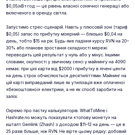
$0,05/кВт·год — це рівень власної сонячної генерації або
включеного в оренду світла.
Запустимо стрес-сценарій. Навіть у плюсовій зоні (тариф
$0,05) запас по прибутку мізерний — близько $0,04 на
день, тобто $15 на рік. Будь-яке падіння курсу RVN на 20–
30% або планове зростання складності мережі
переводить цей результат у нуль або у мінус. Іншими
словами, окупності у звичному сенсі у майнингу на 4090
немає: при ціні карти від $2000 і прибутку в лічені центи
на день строк обчислюється десятиліттями. Майнинг на
цій карті виправданий лише як утилізація вже оплаченої
«безкоштовної» електрики, а не як спосіб заробити на
залізі.
Окремо про пастку калькуляторів. WhatToMine і
Hashrate.no можуть показувати «топову монету» на
кшталт Gemlink (Zhash) з доходом $11–12 на день — це в
25 разів більше, ніж RVN. Не вірте цьому рядку: добовий