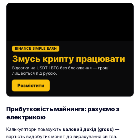
BINANCE SIMPLE EARN
Змусь крипту працювати
Відсотки на USDT і BTC без блокування — гроші
лишаються під рукою.
Розмістити
Прибутковість майнинга: рахуємо з
електрикою
Калькулятори показують
валовий дохід (gross)
—
вартість видобутих монет до вирахування світла.