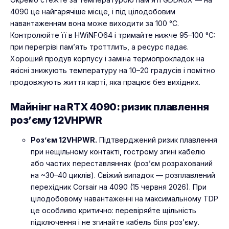
4090 це найгарячіше місце, і під цілодобовим
навантаженням вона може виходити за 100 °C.
Контролюйте її в HWiNFO64 і тримайте нижче 95–100 °C:
при перегріві пам’ять троттлить, а ресурс падає.
Хороший продув корпусу і заміна термопрокладок на
якісні знижують температуру на 10–20 градусів і помітно
продовжують життя карті, яка працює без вихідних.
Майнінг на RTX 4090: ризик плавлення
роз’єму 12VHPWR
Роз’єм 12VHPWR.
Підтверджений ризик плавлення
при нещільному контакті, гострому згині кабелю
або частих переставляннях (роз’єм розрахований
на ~30–40 циклів). Свіжий випадок — розплавлений
перехідник Corsair на 4090 (15 червня 2026). При
цілодобовому навантаженні на максимальному TDP
це особливо критично: перевіряйте щільність
підключення і не згинайте кабель біля роз’єму.