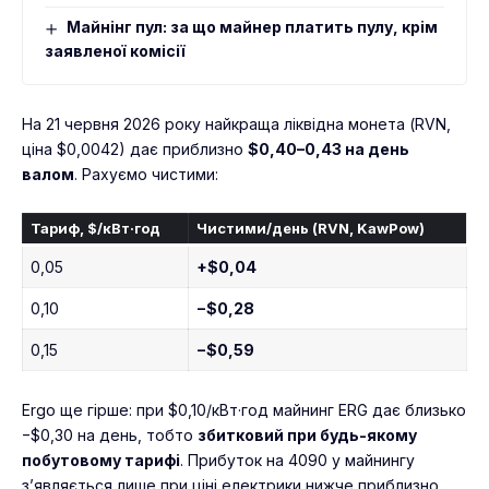
Майнінг пул: за що майнер платить пулу, крім
заявленої комісії
На 21 червня 2026 року найкраща ліквідна монета (RVN,
ціна $0,0042) дає приблизно
$0,40–0,43 на день
валом
. Рахуємо чистими:
Тариф, $/кВт·год
Чистими/день (RVN, KawPow)
0,05
+$0,04
0,10
−$0,28
0,15
−$0,59
Ergo ще гірше: при $0,10/кВт·год майнинг ERG дає близько
−$0,30 на день, тобто
збитковий при будь-якому
побутовому тарифі
. Прибуток на 4090 у майнингу
з’являється лише при ціні електрики нижче приблизно