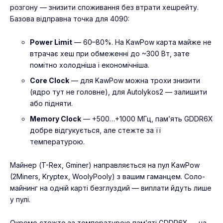
розгону — знизити споживання без втрати хешрейту.
Базова відправна точка для 4090:
Power Limit
— 60–80%. На KawPow карта майже не
втрачає хеш при обмеженні до ~300 Вт, зате
помітно холодніша і економічніша.
Core Clock
— для KawPow можна трохи знизити
(ядро тут не головне), для Autolykos2 — залишити
або підняти.
Memory Clock
— +500…+1000 МГц, пам’ять GDDR6X
добре відгукується, але стежте за її
температурою.
Майнер (T-Rex, Gminer) направляється на пул KawPow
(2Miners, Kryptex, WoolyPooly) з вашим гаманцем. Соло-
майнинг на одній карті безглуздий — виплати йдуть лише
у пулі.
Окремо стежте за температурою пам’яті GDDR6X — на