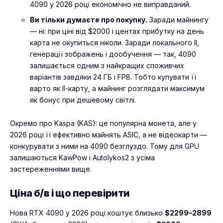
4090 у 2026 році економічно не виправданий.
Ви тільки думаєте про покупку.
Заради майнингу
— ні: при ціні від $2000 і центах прибутку на день
карта не окупиться ніколи. Заради локального ІІ,
генерації зображень і дообучення — так, 4090
залишається одним з найкращих споживчих
варіантів завдяки 24 ГБ і FP8. Тобто купувати її
варто як ІІ-карту, а майнинг розглядати максимум
як бонус при дешевому світлі.
Окремо про Kaspa (KAS): це популярна монета, але у
2026 році її ефективно майнять ASIC, а не відеокарти —
конкурувати з ними на 4090 безглуздо. Тому для GPU
залишаються KawPow і Autolykos2 з усіма
застереженнями вище.
Ціна б/в і що перевірити
Нова RTX 4090 у 2026 році коштує близько
$2299–2899