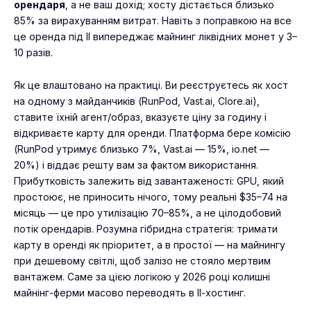
орендаря
, а не ваш дохід; хосту дістається близько
85% за вирахуванням витрат. Навіть з поправкою на все
це оренда під ІІ випереджає майнинг ліквідних монет у 3–
10 разів.
Як це влаштовано на практиці. Ви реєструєтесь як хост
на одному з майданчиків (RunPod, Vast.ai, Clore.ai),
ставите їхній агент/образ, вказуєте ціну за годину і
відкриваєте карту для оренди. Платформа бере комісію
(RunPod утримує близько 7%, Vast.ai — 15%, io.net —
20%) і віддає решту вам за фактом використання.
Прибутковість залежить від завантаженості: GPU, який
простоює, не приносить нічого, тому реальні $35–74 на
місяць — це про утилізацію 70–85%, а не цілодобовий
потік орендарів. Розумна гібридна стратегія: тримати
карту в оренді як пріоритет, а в простої — на майнингу
при дешевому світлі, щоб залізо не стояло мертвим
вантажем. Саме за цією логікою у 2026 році колишні
майнінг-ферми масово переводять в ІІ-хостинг.