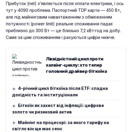
Прибуток (net) з’являється після оплати електрики, і ось
тут у 4090 проблема. Паспортний TDP карти — 450 Вт,
але під майнінговим навантаженням з обмеженням
потужності (power limit) реальне споживання падає
приблизно до 300 Вт — це близько 7,2 кВт·год на добу.
Саме за цим споживанням і рахуються цифри нижче.
Ліквідністний цикл проти
халвінг-циклу: хто тепер
головний драйвер біткоїна
4-річний цикл біткоїна після ETF: спадна
дохідність та інституціонали
Біткоїн як захист від інфляції: цифрове
золото чи ризиковий актив
Майнінг на процесорі: за якого тарифу на
світло він ще має сенс