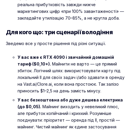
реальна прибутковість завжди нижче
маркетингових цифр «при 100% завантаженості» —
закладайте утилізацію 70–85%, а не кругла доба.
Для кого що: три сценарії володіння
Зведемо все у просте рішення під різні ситуації.
У вас вже є RTX 4090 і звичайний домашній
тариф ($0,10+).
Майнити не варто — це прямий
збиток. Логічний шлях: використовувати карту під
локальний ІІ для своїх задач і/або здавати в оренду
на Vast.ai/Clore.ai, коли вона простоює. Так залізо
приносить $1–2,5 на день замість мінусу.
У вас безкоштовна або дуже дешева електрика
(до $0,05).
Майнинг виходить у невеликий плюс,
але прибуток копійчаний і крихкий. Розумніше
поєднувати: пріоритет — оренда під ІІ, простій —
майнинг. Чистий майнинг як єдине застосування