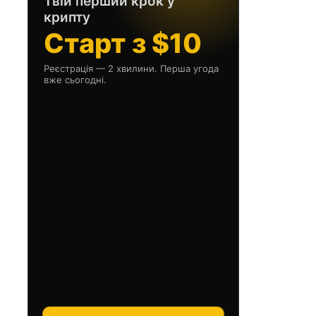
Твій перший крок у
крипту
Старт з $10
Реєстрація — 2 хвилини. Перша угода
вже сьогодні.