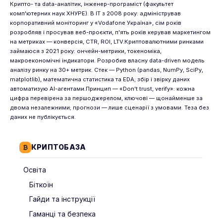
Крипто- та data-аналітик, інженер-програміст (факультет
комп'ютерних наук ХНУРЕ). В IT з 2008 року: адміністрував
корпоративний моніторинг у «Vodafone Україна», сім років
розробляв і просував веб-проєкти, п'ять років керував маркетингом
на метриках — конверсія, CTR, ROI, LTV.Криптовалютними ринками
займаюся з 2021 року: ончейн-метрики, токеноміка,
макроекономічні індикатори. Розробив власну data-driven модель
аналізу ринку на 30+ метрик. Стек — Python (pandas, NumPy, SciPy,
matplotlib), математична статистика та EDA; збір і звірку даних
автоматизую AI-агентами.Принцип — «Don't trust, verify»: кожна
цифра перевірена за першоджерелом, ключові — щонайменше за
двома незалежними; прогнози — лише сценарії з умовами. Теза без
даних не публікується.
КРИПТОБАЗА
Освіта
Біткоїн
Гайди та інструкції
Гаманці та безпека