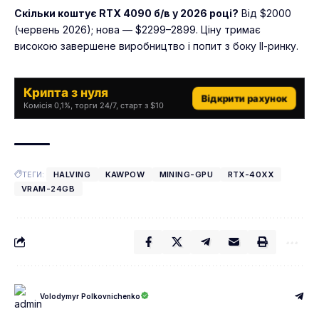
Скільки коштує RTX 4090 б/в у 2026 році?
Від $2000
(червень 2026); нова — $2299–2899. Ціну тримає
високою завершене виробництво і попит з боку ІІ-ринку.
Крипта з нуля
Відкрити рахунок
Комісія 0,1%, торги 24/7, старт з $10
ТЕГИ:
HALVING
KAWPOW
MINING-GPU
RTX-40XX
VRAM-24GB
Volodymyr Polkovnichenko