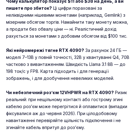
Чому калькулятор показує $11 або $38 на день, а ви
пишете про збиток?
Ці цифри пораховані за
неліквідними нішевими монетами (наприклад, Gemlink) з
мізерним обсягом торгів. Намайнити таку монету можна,
а продати без обвалу ціни — ні. Реалістичний дохід
рахується за монетами з добовим обсягом від $100 тис.
Які нейромережі тягне RTX 4090?
За рахунок 24 ГБ —
моделі 7–13B у повній точності, 32B у квантуванні Q4, 70B
частково з вивантаженням. Швидкість Llama 3.1 8B — до
198 ток/с у FP8. Карта підходить і для генерації
зображень, і для дообучення невеликих моделей.
Чи небезпечний роз’єм 12VHPWR на RTX 4090?
Ризик
реальний: при нещільному контакті або гострому згині
кабелю роз’єм може перегрітися й оплавитися (випадки
фіксувалися аж до червня 2026). При цілодобовому
навантаженні перевіряйте щільність підключення і не
згинайте кабель впритул до роз’єму.