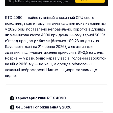
Simple Earn: відсоток нараховується щодня
RTX 4090 — найпотужніший споживчий GPU свого
покоління, і саме тому питання «скільки вона намайнить»
у 2026 році поставлено неправильно. Коротка відповідь:
як майнінгова карта 4090 при домашньому тарифі $0,10/
кВт·год працює
у збиток
(близько −$0,28 на день на
Ravencoin, дані на 21 червня 2026), а як актив для
здавання під ІІ-навантаження приносить $1–2,5 на день.
Розрив — у рази. Якщо карта у вас є, головний заробіток
на ній у 2026-му — не хеші, а оренда обчислень і
локальні нейромережі. Нижче — цифри, за якими це
видно.
Характеристики RTX 4090
Хешрейт і споживання у 2026