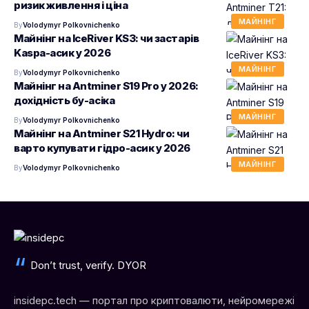
ризик живлення і ціна
МАЙНІНГ
By
Volodymyr Polkovnichenko
Майнінг на IceRiver KS3: чи застарів
Kaspa-асик у 2026
МАЙНІНГ
By
Volodymyr Polkovnichenko
Майнінг на Antminer S19 Pro у 2026:
дохідність бу-асіка
МАЙНІНГ
By
Volodymyr Polkovnichenko
Майнінг на Antminer S21 Hydro: чи
варто купувати гідро-асик у 2026
МАЙНІНГ
By
Volodymyr Polkovnichenko
Don’t trust, verify. DYOR
insidepc.tech — портал про криптовалюти, нейромережі