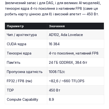
(величезний запас і для DAG, і для великих AI-моделей),
тензорні ядра 4-го покоління з нативним FP8 (саме це
робить карту цінною для ІІ) і високий апетит — 450 Вт.
Параметр
Значення
Чип / архітектура
AD102, Ada Lovelace
CUDA-ядра
16 384
Тензорні ядра
4-го покоління, нативний FP8
Пам’ять
24 ГБ GDDR6X, 384 біт
Пропускна здатність
1008 ГБ/с
FP32 / FP8 (пік)
~82,6 / ~660 TFLOPS
TDP
450 Вт
Compute Capability
8.9