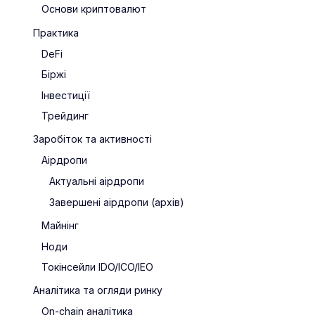
Основи криптовалют
Практика
DeFi
Біржі
Інвестиції
Трейдинг
Заробіток та активності
Аірдропи
Актуальні аірдропи
Завершені аірдропи (архів)
Майнінг
Ноди
Токінсейли IDO/ICO/IEO
Аналітика та огляди ринку
On-chain аналітика