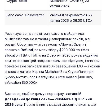
CryptoTotem
MultichainZ (CHAINZ), 20
квітня 2026
Блог самої Polkastarter
«Allowlist закривається 27
квітня 2026 о 06:00 UTC»
Розв’язується це на вітрині самого майданчика.
MultichainZ там не в таблиці завершених сейлів, а в
розділі Upcoming — зі статусом «Allowlist Open» і
плашкою
Refund
, за мети збору $200 000 та «Max
allocation TBA». Тобто на 2 серпня 2026 року майданчик
сам не вважає цей продаж таким, що відбувся, хоча три
трекери вже записали його як завершений IDO — і кожен
зі своєю датою. Картка MultichainZ на CryptoRank при
цьому містить поля-заглушки: «Total Raised $100.00»,
«Valuation $50.00K».
Висновок, який витримує перевірку:
останній
доведений до кінця сейл — PlusMore від 10 січня
2026 року
. Поряд із ним у розділі Upcoming висять ще