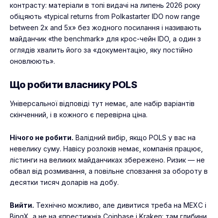
контрасту: матеріали в топі видачі на липень 2026 року
обіцяють «typical returns from Polkastarter IDO now range
between 2x and 5x» без жодного посилання і називають
майданчик «the benchmark» для крос-чейн IDO, а один з
оглядів хвалить його за «документацію, яку постійно
оновлюють».
Що робити власнику POLS
Універсальної відповіді тут немає, але набір варіантів
скінченний, і в кожного є перевірна ціна.
Нічого не робити.
Валідний вибір, якщо POLS у вас на
невелику суму. Навісу розлоків немає, компанія працює,
лістинги на великих майданчиках збережено. Ризик — не
обвал від розмивання, а повільне сповзання за обороту в
десятки тисяч доларів на добу.
Вийти.
Технічно можливо, але дивитися треба на MEXC і
BingX, а не на «престижні» Coinbase і Kraken: там глибини