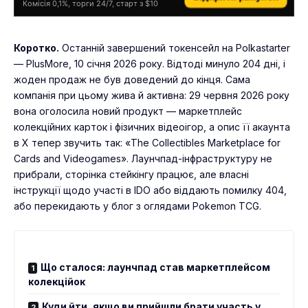
Комісія 0,1%, торги 24/7, старт з $10
Коротко.
Останній завершений токенсейл на Polkastarter
— PlusMore, 10 січня 2026 року. Відтоді минуло 204 дні, і
жоден продаж не був доведений до кінця. Сама
компанія при цьому жива й активна: 29 червня 2026 року
вона оголосила новий продукт — маркетплейс
колекційних карток і фізичних відеоігор, а опис її акаунта
в X тепер звучить так: «The Collectibles Marketplace for
Cards and Videogames». Лаунчпад-інфраструктуру не
прибрали, сторінка стейкінгу працює, але власні
інструкції щодо участі в IDO або віддають помилку 404,
або перекидають у блог з оглядами Pokemon TCG.
Що сталося: лаунчпад став маркетплейсом
колекційок
Куди йти, якщо ви прийшли брати участь у