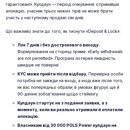
гарантовані». Кулдаун — період очікування: отримавши
алокацію, учасник трьох нижніх тірів не може брати
участь у наступному продажі сім днів.
Що важливо знати до того, як тиснути «Deposit & Lock»:
Лок 7 днів і без дострокового виходу.
Формулювання на сторінці пряме: «Early withdrawals
are not permitted». Програна лотерея ліквідність
швидше не поверне.
KYC може прийти після відбору.
Перевірка особи
потрібна не завжди на вході, а іноді вже після того,
як вас попередньо обрали; в умовах фігурує ще й
90-денне зобов’язання щодо стейкінгу.
Кулдаун стартує не з подання заявки, а з
моменту, коли ви реально отримали й оплатили
алокацію.
Власникам від 30 000 POLS Power кулдаун не