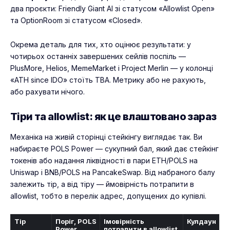
два проєкти: Friendly Giant AI зі статусом «Allowlist Open»
та OptionRoom зі статусом «Closed».
Окрема деталь для тих, хто оцінює результати: у
чотирьох останніх завершених сейлів поспіль —
PlusMore, Helios, MemeMarket і Project Merlin — у колонці
«ATH since IDO» стоїть TBA. Метрику або не рахують,
або рахувати нічого.
Тіри та allowlist: як це влаштовано зараз
Механіка на живій сторінці стейкінгу виглядає так. Ви
набираєте POLS Power — сукупний бал, який дає стейкінг
токенів або надання ліквідності в пари ETH/POLS на
Uniswap і BNB/POLS на PancakeSwap. Від набраного балу
залежить тір, а від тіру — ймовірність потрапити в
allowlist, тобто в перелік адрес, допущених до купівлі.
Тір
Поріг, POLS
Імовірність
Кулдаун
Power
потрапити в allowlist