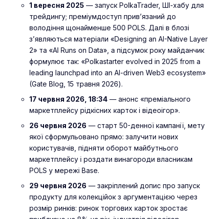
1 вересня 2025
— запуск PolkaTrader, ШІ-хабу для
трейдингу; преміумдоступ прив’язаний до
володіння щонайменше 500 POLS. Далі в блозі
з’являються матеріали «Designing an AI-Native Layer
2» та «AI Runs on Data», а підсумок року майданчик
формулює так: «Polkastarter evolved in 2025 from a
leading launchpad into an AI-driven Web3 ecosystem»
(Gate Blog, 15 травня 2026).
17 червня 2026, 18:34
— анонс «преміального
маркетплейсу рідкісних карток і відеоігор».
26 червня 2026
— старт 50-денної кампанії, мету
якої сформульовано прямо: залучити нових
користувачів, підняти оборот майбутнього
маркетплейсу і роздати винагороди власникам
POLS у мережі Base.
29 червня 2026
— закріплений допис про запуск
продукту для колекційок з аргументацією через
розмір ринків: ринок торгових карток зростає