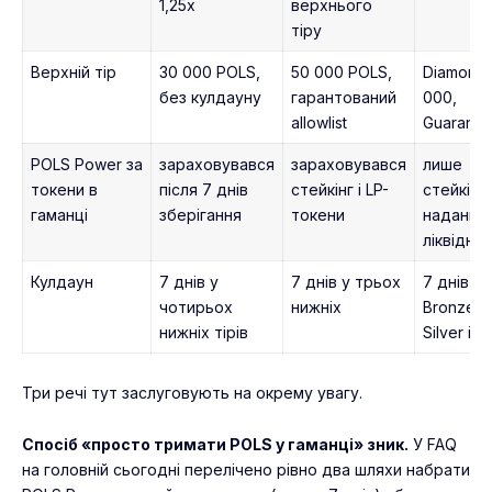
1,25x
верхнього
тіру
Верхній тір
30 000 POLS,
50 000 POLS,
Diamond
без кулдауну
гарантований
000,
allowlist
Guarante
POLS Power за
зараховувався
зараховувався
лише
токени в
після 7 днів
стейкінг і LP-
стейкінг 
гаманці
зберігання
токени
надання
ліквіднос
Кулдаун
7 днів у
7 днів у трьох
7 днів у
чотирьох
нижніх
Bronze,
нижніх тірів
Silver і G
Три речі тут заслуговують на окрему увагу.
Спосіб «просто тримати POLS у гаманці» зник.
У FAQ
на головній сьогодні перелічено рівно два шляхи набрати