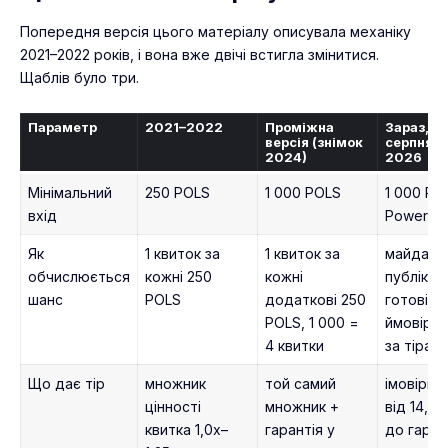
Попередня версія цього матеріалу описувала механіку
2021–2022 років, і вона вже двічі встигла змінитися.
Щаблів було три.
Параметр
2021–2022
Проміжна
Зараз, 2
версія (знімок
серпня
2024)
2026
Мінімальний
250 POLS
1 000 POLS
1 000 PO
вхід
Power
Як
1 квиток за
1 квиток за
майданч
обчислюється
кожні 250
кожні
публікує
шанс
POLS
додаткові 250
готові
POLS, 1 000 =
ймовірно
4 квитки
за тірам
Що дає тір
множник
той самий
імовірніс
цінності
множник +
від 14,8
квитка 1,0x–
гарантія у
до гаран