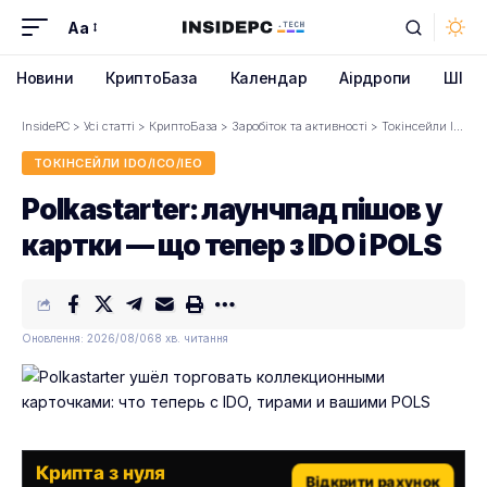
Aa
Font
Resizer
Новини
КриптоБаза
Календар
Аірдропи
ШІ
InsidePC
>
Усі статті
>
КриптоБаза
>
Заробіток та активності
>
Токінсейли IDO/ICO/IEO
ТОКІНСЕЙЛИ IDO/ICO/IEO
Polkastarter: лаунчпад пішов у
картки — що тепер з IDO і POLS
Оновлення: 2026/08/06
8 хв. читання
Крипта з нуля
Відкрити рахунок