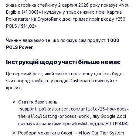
жива сторінка стейкінгу 2 серпня 2026 року показує «Not
Eligible (<1,000)» і кулдаун у трьох нижніх тірів. Картка
Polkastarter на CryptoRank досі тримає поріг входу «250
POLS / $14,02».
Чинним вважаємо те, що показує сам продукт:
1 000
POLS Power
.
Інструкцій щодо участі більше немає
Це окремий факт, який змінює практичну цінність будь-
яких порад «зайдіть у розділ Dashboard і виконуйте
кроки».
Стаття бази знань
support.polkastarter.com/article/25-how-does-
, яку Google досі
the-allowlisting-process-work
показує за запитами про allowlist, віддає
HTTP 404
.
Розбори механіки в блозі — «How Our Tier System