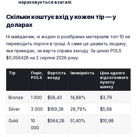
нараховується взагалі.
Скільки коштує вхід у кожен тір — у
доларах
Ні майданчик, ні жоден із розібраних матеріалів топ-10 не
переводить пороги в гроші. А саме це цікавить людину,
яка прикидає, чи варта справа заходу. За ціною POLS
$0,056428 на 2 серпня 2026 року:
Тір
Поріг,
Вартість
Імовірність
Ціна одного
POLS
входу
відсоткового
пункту
шансу
Bronze
1 000
$56,43
14,88%
$3,79
Silver
3 000
$169,28
29,79%
$5,68
Gold
10
$564,28
51,40%
$10,98
000