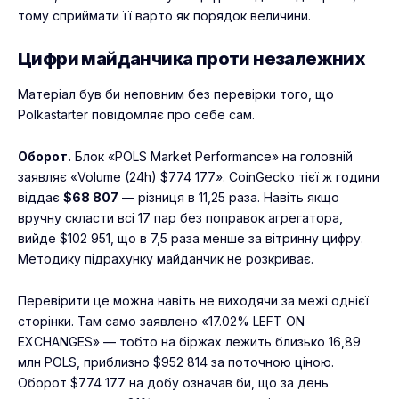
тому сприймати її варто як порядок величини.
Цифри майданчика проти незалежних
Матеріал був би неповним без перевірки того, що
Polkastarter повідомляє про себе сам.
Оборот.
Блок «POLS Market Performance» на головній
заявляє «Volume (24h) $774 177». CoinGecko тієї ж години
віддає
$68 807
— різниця в 11,25 раза. Навіть якщо
вручну скласти всі 17 пар без поправок агрегатора,
вийде $102 951, що в 7,5 раза менше за вітринну цифру.
Методику підрахунку майданчик не розкриває.
Перевірити це можна навіть не виходячи за межі однієї
сторінки. Там само заявлено «17.02% LEFT ON
EXCHANGES» — тобто на біржах лежить близько 16,89
млн POLS, приблизно $952 814 за поточною ціною.
Оборот $774 177 на добу означав би, що за день