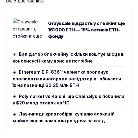
було два поспіль:
Grayscale віддасть у стейкінг ще
161 000 ETH — 19% активів ETH-
фонду
Валідатор блокчейну: скільки коштує місце в
консенсусі і кому воно не потрібне
Ethereum EIP-8361: чернетка пропонує
спалювати винагороди валідаторів і обнулити
їх на позначці 60,25 млн ETH
Polymarket vs Kalshi: що Chainalysis побачила
у $20 млрд ставок на ЧС
Лаунчпади криптобірж: купівлю алокацій
майже скрізь замінила роздача за холд