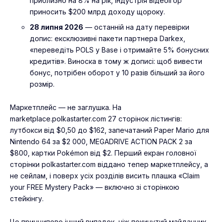
приблизно на 8% на рік, індустрія відеоігор
приносить $200 млрд доходу щороку.
28 липня 2026
— останній на дату перевірки
допис: ексклюзивні пакети партнера Darkex,
«переведіть POLS у Base і отримайте 5% бонусних
кредитів». Виноска в тому ж дописі: щоб вивести
бонус, потрібен оборот у 10 разів більший за його
розмір.
Маркетплейс — не заглушка. На
marketplace.polkastarter.com 27 сторінок лістингів:
лутбокси від $0,50 до $162, запечатаний Paper Mario для
Nintendo 64 за $2 000, MEGADRIVE ACTION PACK 2 за
$800, картки Pokémon від $2. Перший екран головної
сторінки polkastarter.com віддано тепер маркетплейсу, а
не сейлам, і поверх усіх розділів висить плашка «Claim
your FREE Mystery Pack» — включно зі сторінкою
стейкінгу.
Це принципово інший випадок, ніж покинутий майданчик.