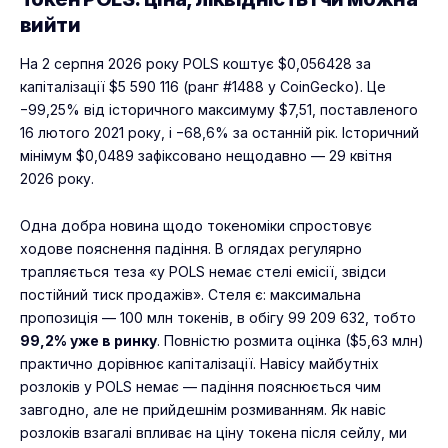
вийти
На 2 серпня 2026 року POLS коштує $0,056428 за
капіталізації $5 590 116 (ранг #1488 у CoinGecko). Це
−99,25% від історичного максимуму $7,51, поставленого
16 лютого 2021 року, і −68,6% за останній рік. Історичний
мінімум $0,0489 зафіксовано нещодавно — 29 квітня
2026 року.
Одна добра новина щодо токеноміки спростовує
ходове пояснення падіння. В оглядах регулярно
трапляється теза «у POLS немає стелі емісії, звідси
постійний тиск продажів». Стеля є: максимальна
пропозиція — 100 млн токенів, в обігу 99 209 632, тобто
99,2% уже в ринку
. Повністю розмита оцінка ($5,63 млн)
практично дорівнює капіталізації. Навісу майбутніх
розлоків у POLS немає — падіння пояснюється чим
завгодно, але не прийдешнім розмиванням. Як навіс
розлоків взагалі впливає на ціну токена після сейлу, ми