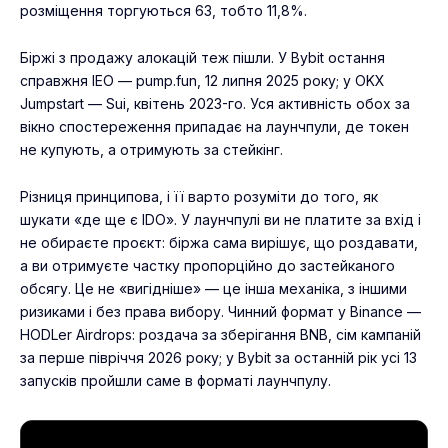
розміщення торгуються 63, тобто 11,8%.
Біржі з продажу алокацій теж пішли. У
Bybit
остання
справжня IEO — pump.fun, 12 липня 2025 року; у OKX
Jumpstart — Sui, квітень 2023-го. Уся активність обох за
вікно спостереження припадає на лаунчпули, де токен
не купують, а отримують за стейкінг.
Різниця принципова, і її варто розуміти до того, як
шукати «де ще є IDO». У лаунчпулі ви не платите за вхід і
не обираєте проєкт: біржа сама вирішує, що роздавати,
а ви отримуєте частку пропорційно до застейканого
обсягу. Це не «вигідніше» — це інша механіка, з іншими
ризиками і без права вибору. Чинний формат у
Binance
—
HODLer Airdrops: роздача за зберігання BNB, сім кампаній
за перше півріччя 2026 року; у Bybit за останній рік усі 13
запусків пройшли саме в форматі лаунчпулу.