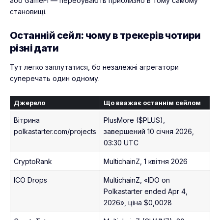
або
GameFi
— перебувають приблизно в тому самому
становищі.
Останній сейл: чому в трекерів чотири
різні дати
Тут легко заплутатися, бо незалежні агрегатори
суперечать один одному.
Джерело
Що вважає останнім сейлом
Вітрина
PlusMore ($PLUS),
polkastarter.com/projects
завершений 10 січня 2026,
03:30 UTC
CryptoRank
MultichainZ, 1 квітня 2026
ICO Drops
MultichainZ, «IDO on
Polkastarter ended Apr 4,
2026», ціна $0,0028