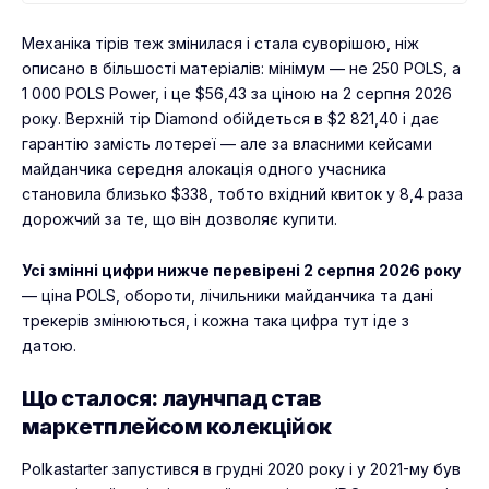
Механіка тірів теж змінилася і стала суворішою, ніж
описано в більшості матеріалів: мінімум — не 250 POLS, а
1 000 POLS Power, і це $56,43 за ціною на 2 серпня 2026
року. Верхній тір Diamond обійдеться в $2 821,40 і дає
гарантію замість лотереї — але за власними кейсами
майданчика середня алокація одного учасника
становила близько $338, тобто вхідний квиток у 8,4 раза
дорожчий за те, що він дозволяє купити.
Усі змінні цифри нижче перевірені 2 серпня 2026 року
— ціна POLS, обороти, лічильники майданчика та дані
трекерів змінюються, і кожна така цифра тут іде з
датою.
Що сталося: лаунчпад став
маркетплейсом колекційок
Polkastarter запустився в грудні 2020 року і у 2021-му був