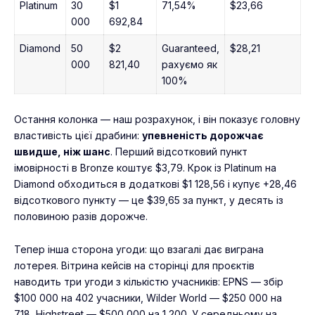
Platinum
30
$1
71,54%
$23,66
000
692,84
Diamond
50
$2
Guaranteed,
$28,21
000
821,40
рахуємо як
100%
Остання колонка — наш розрахунок, і він показує головну
властивість цієї драбини:
упевненість дорожчає
швидше, ніж шанс
. Перший відсотковий пункт
імовірності в Bronze коштує $3,79. Крок із Platinum на
Diamond обходиться в додаткові $1 128,56 і купує +28,46
відсоткового пункту — це $39,65 за пункт, у десять із
половиною разів дорожче.
Тепер інша сторона угоди: що взагалі дає виграна
лотерея. Вітрина кейсів на сторінці для проєктів
наводить три угоди з кількістю учасників: EPNS — збір
$100 000 на 402 учасники, Wilder World — $250 000 на
718, Highstreet — $500 000 на 1 200. У середньому на