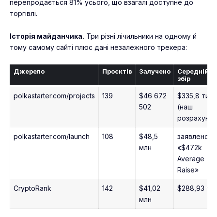
перепродається 81% усього, що взагалі доступне до
торгівлі.
Історія майданчика.
Три різні лічильники на одному й
тому самому сайті плюс дані незалежного трекера:
Джерело
Проєктів
Залучено
Середній
збір
polkastarter.com/projects
139
$46 672
$335,8 тис.
502
(наш
розрахунок
polkastarter.com/launch
108
$48,5
заявлено
млн
«$472k
Average
Raise»
CryptoRank
142
$41,02
$288,93 тис
млн