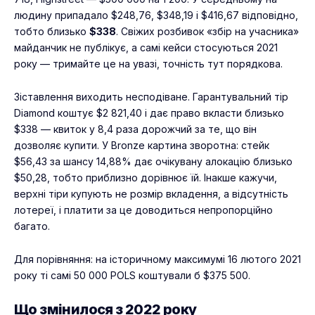
людину припадало $248,76, $348,19 і $416,67 відповідно,
тобто близько
$338
. Свіжих розбивок «збір на учасника»
майданчик не публікує, а самі кейси стосуються 2021
року — тримайте це на увазі, точність тут порядкова.
Зіставлення виходить несподіване. Гарантувальний тір
Diamond коштує $2 821,40 і дає право вкласти близько
$338 — квиток у 8,4 раза дорожчий за те, що він
дозволяє купити. У Bronze картина зворотна: стейк
$56,43 за шансу 14,88% дає очікувану алокацію близько
$50,28, тобто приблизно дорівнює їй. Інакше кажучи,
верхні тіри купують не розмір вкладення, а відсутність
лотереї, і платити за це доводиться непропорційно
багато.
Для порівняння: на історичному максимумі 16 лютого 2021
року ті самі 50 000 POLS коштували б $375 500.
Що змінилося з 2022 року