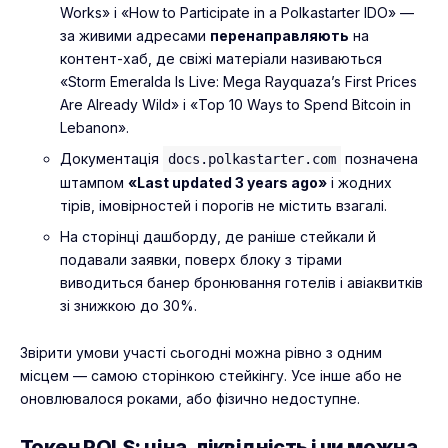
Works» і «How to Participate in a Polkastarter IDO» —
за живими адресами
перенаправляють
на
контент-хаб, де свіжі матеріали називаються
«Storm Emeralda Is Live: Mega Rayquaza’s First Prices
Are Already Wild» і «Top 10 Ways to Spend Bitcoin in
Lebanon».
Документація
позначена
docs.polkastarter.com
штампом
«Last updated 3 years ago»
і жодних
тірів, імовірностей і порогів не містить взагалі.
На сторінці дашборду, де раніше стейкали й
подавали заявки, поверх блоку з тірами
виводиться банер бронювання готелів і авіаквитків
зі знижкою до 30%.
Звірити умови участі сьогодні можна рівно з одним
місцем — самою сторінкою стейкінгу. Усе інше або не
оновлювалося роками, або фізично недоступне.
Токен POLS: ціна, ліквідність і чи можна