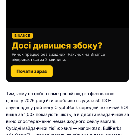
BINANCE
Досі дивишся збоку?
Ринок працює без вихідних. Рахунок на Binance
відкривається за 2 хвилини.
Почати зараз
Тим, кому потрібен саме ранній вхід за фіксованою
ціною, у 2026 році йти особливо нікуди: із 50 IDO-
лаунчпадів у рейтингу CryptoRank середній поточний ROI
вище за 1,00x показують шість, а в десяти майданчиків за
вікно спостереження немає жодного сейлу взагалі.
Сусідні майданчики тієї ж хвилі — наприклад,
BullPerks