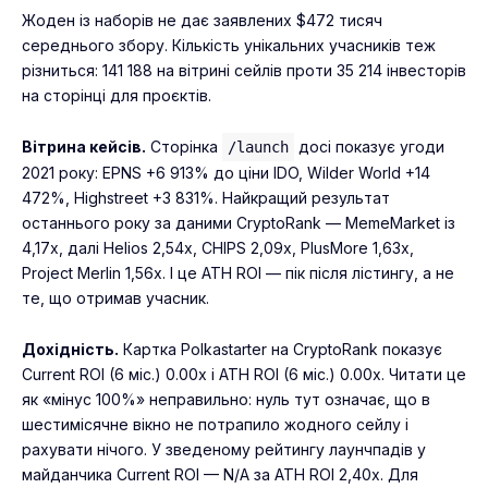
Жоден із наборів не дає заявлених $472 тисяч
середнього збору. Кількість унікальних учасників теж
різниться: 141 188 на вітрині сейлів проти 35 214 інвесторів
на сторінці для проєктів.
Вітрина кейсів.
Сторінка
досі показує угоди
/launch
2021 року: EPNS +6 913% до ціни IDO, Wilder World +14
472%, Highstreet +3 831%. Найкращий результат
останнього року за даними CryptoRank — MemeMarket із
4,17x, далі Helios 2,54x, CHIPS 2,09x, PlusMore 1,63x,
Project Merlin 1,56x. І це ATH ROI — пік після лістингу, а не
те, що отримав учасник.
Дохідність.
Картка Polkastarter на CryptoRank показує
Current ROI (6 міс.) 0.00x і ATH ROI (6 міс.) 0.00x. Читати це
як «мінус 100%» неправильно: нуль тут означає, що в
шестимісячне вікно не потрапило жодного сейлу і
рахувати нічого. У зведеному рейтингу лаунчпадів у
майданчика Current ROI — N/A за ATH ROI 2,40x. Для