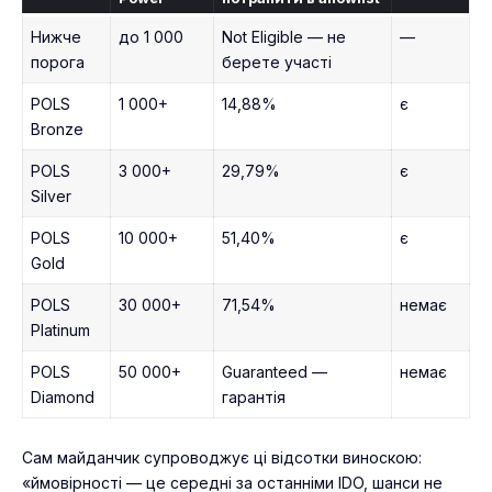
Нижче
до 1 000
Not Eligible — не
—
порога
берете участі
POLS
1 000+
14,88%
є
Bronze
POLS
3 000+
29,79%
є
Silver
POLS
10 000+
51,40%
є
Gold
POLS
30 000+
71,54%
немає
Platinum
POLS
50 000+
Guaranteed —
немає
Diamond
гарантія
Сам майданчик супроводжує ці відсотки виноскою:
«ймовірності — це середні за останніми IDO, шанси не