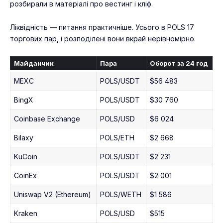
розбирали в матеріалі про
вестинг і кліф
.
Ліквідність — питання практичніше. Усього в POLS 17
торгових пар, і розподілені вони вкрай нерівномірно.
Майданчик
Пара
Оборот за 24 год
MEXC
POLS/USDT
$56 483
BingX
POLS/USDT
$30 760
Coinbase Exchange
POLS/USD
$6 024
Bilaxy
POLS/ETH
$2 668
KuCoin
POLS/USDT
$2 231
CoinEx
POLS/USDT
$2 001
Uniswap V2 (Ethereum)
POLS/WETH
$1 586
Kraken
POLS/USD
$515