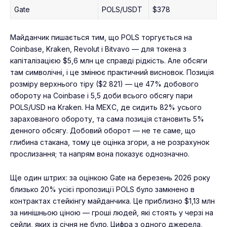
Gate
POLS/USDT
$378
Майданчик пишається тим, що POLS торгується на
Coinbase, Kraken, Revolut і Bitvavo — для токена з
капіталізацією $5,6 млн це справді рідкість. Але обсяги
там символічні, і це змінює практичний висновок. Позиція
розміру верхнього тіру ($2 821) — це 47% добового
обороту на Coinbase і 5,5 доби всього обсягу пари
POLS/USD на Kraken. На
MEXC
, де сидить 82% усього
зарахованого обороту, та сама позиція становить 5%
денного обсягу. Добовий оборот — не те саме, що
глибина стакана, тому це оцінка згори, а не розрахунок
прослизання; та напрям вона показує однозначно.
Ще один штрих: за оцінкою Gate на березень 2026 року
близько 20% усієї пропозиції POLS було замкнено в
контрактах стейкінгу майданчика. Це приблизно $1,13 млн
за нинішньою ціною — гроші людей, які стоять у черзі на
сейли, яких із січня не було. Цифра з одного джерела,