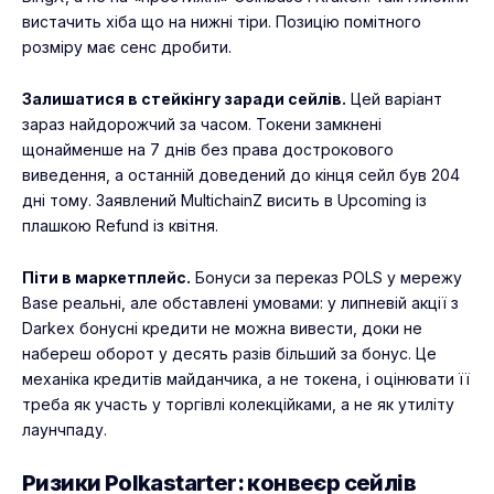
вистачить хіба що на нижні тіри. Позицію помітного
розміру має сенс дробити.
Залишатися в стейкінгу заради сейлів.
Цей варіант
зараз найдорожчий за часом. Токени замкнені
щонайменше на 7 днів без права дострокового
виведення, а останній доведений до кінця сейл був 204
дні тому. Заявлений MultichainZ висить в Upcoming із
плашкою Refund із квітня.
Піти в маркетплейс.
Бонуси за переказ POLS у мережу
Base реальні, але обставлені умовами: у липневій акції з
Darkex бонусні кредити не можна вивести, доки не
набереш оборот у десять разів більший за бонус. Це
механіка кредитів майданчика, а не токена, і оцінювати її
треба як участь у торгівлі колекційками, а не як утиліту
лаунчпаду.
Ризики Polkastarter: конвеєр сейлів