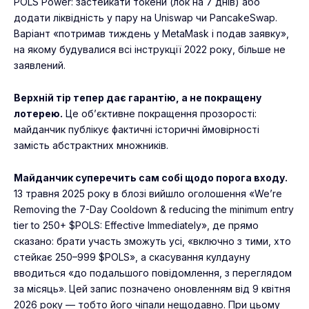
POLS Power: застейкати токени (лок на 7 днів) або
додати ліквідність у пару на Uniswap чи PancakeSwap.
Варіант «потримав тиждень у MetaMask і подав заявку»,
на якому будувалися всі інструкції 2022 року, більше не
заявлений.
Верхній тір тепер дає гарантію, а не покращену
лотерею.
Це об’єктивне покращення прозорості:
майданчик публікує фактичні історичні ймовірності
замість абстрактних множників.
Майданчик суперечить сам собі щодо порога входу.
13 травня 2025 року в блозі вийшло оголошення «We’re
Removing the 7-Day Cooldown & reducing the minimum entry
tier to 250+ $POLS: Effective Immediately», де прямо
сказано: брати участь зможуть усі, «включно з тими, хто
стейкає 250–999 $POLS», а скасування кулдауну
вводиться «до подальшого повідомлення, з переглядом
за місяць». Цей запис позначено оновленням від 9 квітня
2026 року — тобто його чіпали нещодавно. При цьому