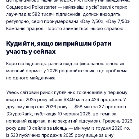
Соцмережі Polkastarter — найживіші з усієї хвилі
старих
лаунчпадів
: 582 тисячі підписників, дописи виходять
регулярно, серія пронумерована «Day 2/50», «Day 7/50».
Компанія працює. Просто займається іншою справою.
Куди йти, якщо ви прийшли брати
участь у сейлах
Коротка відповідь: ранній вхід за фіксованою ціною як
масовий формат у 2026 році майже зник, і це проблема
не одного майданчика.
Увесь світовий ринок публічних токенсейлів у першому
кварталі 2025 року зібрав $849 млн за 429 продажів. У
другому кварталі 2026 року — $58 млн за 37 продажів
(CryptoRank, публікація 10 червня 2026; це темп за
неповний квартал, а не закритий підсумок). Травень 2026
року дав 13 сейлів за місяць — мінімум із грудня 2020-го.
Із 533 публічних продажів 2025 року вище за ціну