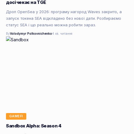
досі чекає на TGE
Дроп OpenSea у 2026: програму нагород Waves закрито, а
запуск токена SEA відкладено без нової дати. Розбираємо
статус SEA і що реально можна робити зараз.
By
Volodymyr Polkovnichenko
4 хв. читання
GAMEFI
Sandbox Alpha: Season 4