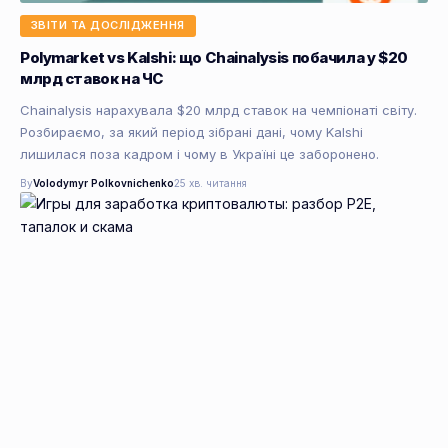
ЗВІТИ ТА ДОСЛІДЖЕННЯ
Polymarket vs Kalshi: що Chainalysis побачила у $20
млрд ставок на ЧС
Chainalysis нарахувала $20 млрд ставок на чемпіонаті світу.
Розбираємо, за який період зібрані дані, чому Kalshi
лишилася поза кадром і чому в Україні це заборонено.
By
Volodymyr Polkovnichenko
25 хв. читання