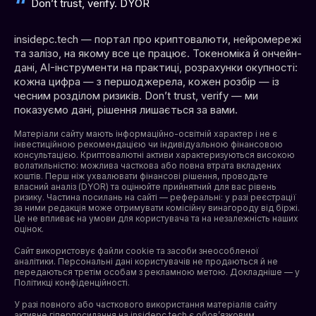
Don’t trust, verify. DYOR
insidepc.tech — портал про криптовалюти, нейромережі
та залізо, на якому все це працює. Токеноміка й ончейн-
дані, AI-інструменти на практиці, розрахунки окупності:
кожна цифра — з першоджерела, кожен розбір — із
чесним розділом ризиків. Don’t trust, verify — ми
показуємо дані, рішення лишається за вами.
Матеріали сайту мають інформаційно-освітній характер і не є
інвестиційною рекомендацією чи індивідуальною фінансовою
консультацією. Криптовалютні активи характеризуються високою
волатильністю: можлива часткова або повна втрата вкладених
коштів. Перш ніж ухвалювати фінансові рішення, проводьте
власний аналіз (DYOR) та оцінюйте прийнятний для вас рівень
ризику. Частина посилань на сайті — реферальні: у разі реєстрації
за ними редакція може отримувати комісійну винагороду від біржі.
Це не впливає на умови для користувача та на незалежність наших
оцінок.
Сайт використовує файли cookie та засоби знеособленої
аналітики. Персональні дані користувачів не продаються й не
передаються третім особам з рекламною метою. Докладніше — у
Політикці конфіденційності
.
У разі повного або часткового використання матеріалів сайту
активне гіперпосилання на insidepc.tech є обов’язковим.