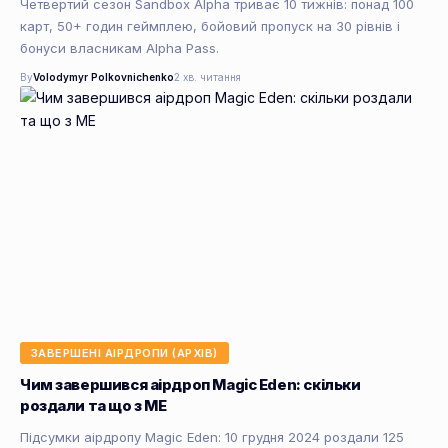
Четвертий сезон Sandbox Alpha триває 10 тижнів: понад 100
карт, 50+ годин геймплею, бойовий пропуск на 30 рівнів і
бонуси власникам Alpha Pass.
By
Volodymyr Polkovnichenko
2 хв. читання
ЗАВЕРШЕНІ АІРДРОПИ (АРХІВ)
Чим завершився аірдроп Magic Eden: скільки
роздали та що з ME
Підсумки аірдропу Magic Eden: 10 грудня 2024 роздали 125