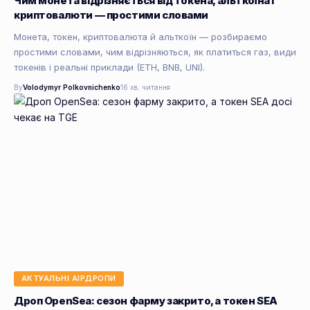
Чим монета відрізняється від токена, альткоїна і
криптовалюти — простими словами
Монета, токен, криптовалюта й альткоїн — розбираємо
простими словами, чим відрізняються, як платиться газ, види
токенів і реальні приклади (ETH, BNB, UNI).
By
Volodymyr Polkovnichenko
16 хв. читання
АКТУАЛЬНІ АІРДРОПИ
Дроп OpenSea: сезон фарму закрито, а токен SEA