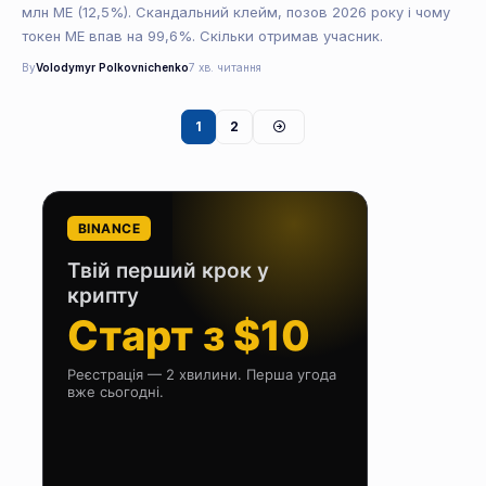
млн ME (12,5%). Скандальний клейм, позов 2026 року і чому
токен ME впав на 99,6%. Скільки отримав учасник.
By
Volodymyr Polkovnichenko
7 хв. читання
1
2
BINANCE
Твій перший крок у
крипту
Старт з $10
Реєстрація — 2 хвилини. Перша угода
вже сьогодні.