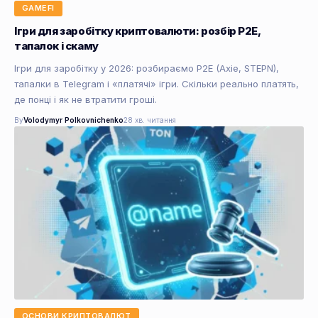
GAMEFI
Ігри для заробітку криптовалюти: розбір P2E,
тапалок і скаму
Ігри для заробітку у 2026: розбираємо P2E (Axie, STEPN),
тапалки в Telegram і «платячі» ігри. Скільки реально платять,
де понці і як не втратити гроші.
By
Volodymyr Polkovnichenko
28 хв. читання
ОСНОВИ КРИПТОВАЛЮТ