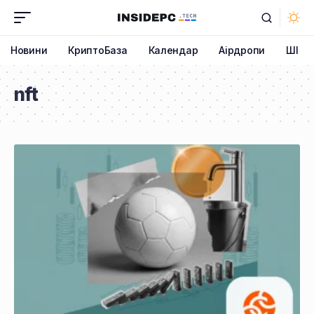
Новини
КриптоБаза
Календар
Аірдропи
ШІ
nft