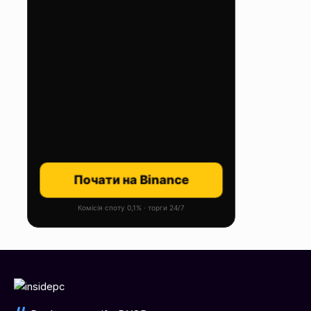
Почати на Binance
Комісія споту 0,1% · торги 24/7