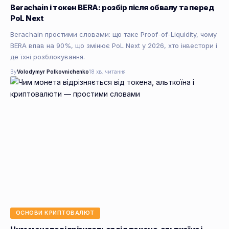
Berachain і токен BERA: розбір після обвалу та перед
PoL Next
Berachain простими словами: що таке Proof-of-Liquidity, чому
BERA впав на 90%, що змінює PoL Next у 2026, хто інвестори і
де їхні розблокування.
By
Volodymyr Polkovnichenko
18 хв. читання
ОСНОВИ КРИПТОВАЛЮТ