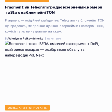
Fragment: як Telegram продає юзернейми, номери
та Stars на блокчейні TON
Fragment — офіційний майданчик Telegram на блокчейні TON:
що продають, як працює аукціон юзернеймів і номерів +888,
комісії та як не натрапити на скам.
By
Volodymyr Polkovnichenko
16 хв. читання
ОГЛЯД КРИПТОПРОЕКТІВ