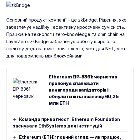
Основний продукт компанії – це
zkBridge
. Рішення, яке
забезпечує надійну і ефективну кроссчейн сумісність.
Працює на технології zero-knowledge та omnichain на
LayerZero. zkBridge забезпечує роботу широкого
спектру додатків: міст для токенів, міст для NFT, міст
для повідомлень між блокчейнами.
Ethereum EIP-8361: чернетка
пропонує спалювати
винагороди валідаторів і
обнулити їх на позначці 60,25
млн ETH
Команда приватності Ethereum Foundation
заснувала EthSystems для інституцій
Ethereum (ETH): повний огляд — як працює,