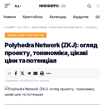
Aa
Font
Resizer
Новини
КриптоБаза
Календар
Аірдропи
ШІ
InsidePC
>
Усі статті
>
КриптоБаза
>
Аналітика та огляди ринку
>
Огляд криптопроектів
ОГЛЯД КРИПТОПРОЕКТІВ
Polyhedra Network (ZKJ): огляд
проекту, токеноміка, цікаві
ціни та потенціал
Оновлення: 2026/08/02
9 хв. читання