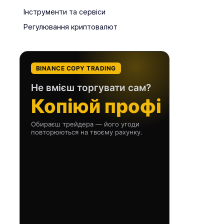
Інструменти та сервіси
Регулювання криптовалют
BINANCE COPY TRADING
Не вмієш торгувати сам?
Копіюй профі
Обираєш трейдера — його угоди
повторюються на твоєму рахунку.