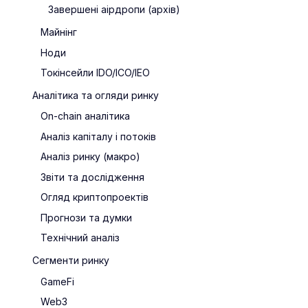
Завершені аірдропи (архів)
Майнінг
Ноди
Токінсейли IDO/ICO/IEO
Аналітика та огляди ринку
On-chain аналітика
Аналіз капіталу і потоків
Аналіз ринку (макро)
Звіти та дослідження
Огляд криптопроектів
Прогнози та думки
Технічний аналіз
Сегменти ринку
GameFi
Web3