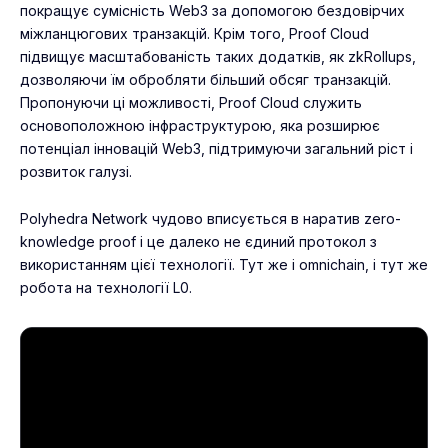
покращує сумісність Web3 за допомогою бездовірчих
міжланцюгових транзакцій. Крім того, Proof Cloud
підвищує масштабованість таких додатків, як zkRollups,
дозволяючи їм обробляти більший обсяг транзакцій.
Пропонуючи ці можливості, Proof Cloud служить
основоположною інфраструктурою, яка розширює
потенціал інновацій Web3, підтримуючи загальний ріст і
розвиток галузі.
Polyhedra Network чудово вписується в наратив zero-
knowledge proof і це далеко не єдиний протокол з
використанням цієї технології. Тут же і omnichain, і тут же
робота на технології L0.