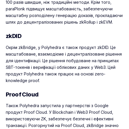
100 разів швидше, ніж традиційні методи. Крім того,
paraPlonk підвищує масштабованість, забезпечуючи
масштабну розподілену генерацію доказів, прокладаючи
шлях до децентралізованих рішень zkRollup і zkEVM.
zkDID
Окрім zkBridge, у Polyhedra є також продукт zkDID. Це
масштабоване, взаємодієме і децентралізоване рішення
для ідентифікації. Це рішення побудоване на принципах
SBT-токенів і верифікації облікових даних у Web3. Цей
продукт Polyhedra також працює на основі zero-
knowledge proof.
Proof Cloud
Також Polyhedra запустила у партнерстві з Google
продукт Proof Cloud. У Blockchain і Web3 Proof Cloud,
використовуючи ZK, забезпечує безпечні і ефективні
транзакції. Розгорнутий на Proof Cloud, zkBridge значно