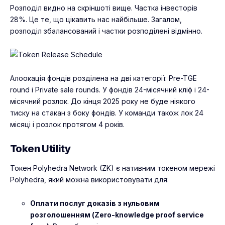
Розподіл видно на скріншоті вище. Частка інвесторів
28%. Це те, що цікавить нас найбільше. Загалом,
розподіл збалансований і частки розподілені відмінно.
Алоокація фондів розділена на дві категорії: Pre-TGE
round і Private sale rounds. У фондів 24-місячний кліф і 24-
місячний розлок. До кінця 2025 року не буде ніякого
тиску на стакан з боку фондів. У команди також лок 24
місяці і розлок протягом 4 років.
Token Utility
Токен Polyhedra Network (ZK) є нативним токеном мережі
Polyhedra, який можна використовувати для:
Оплати послуг доказів з нульовим
розголошенням (Zero-knowledge proof service