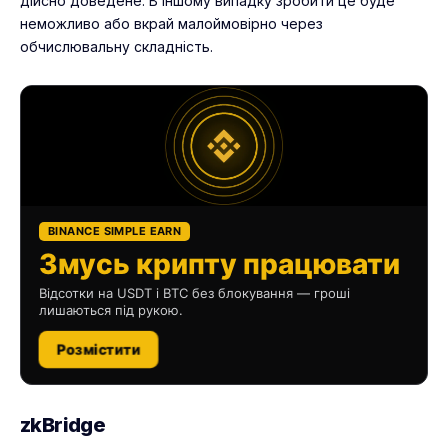
дійсно доведене. В іншому випадку зробити це буде
неможливо або вкрай малоймовірно через
обчислювальну складність.
BINANCE SIMPLE EARN
Змусь крипту працювати
Відсотки на USDT і BTC без блокування — гроші
лишаються під рукою.
Розмістити
zkBridge