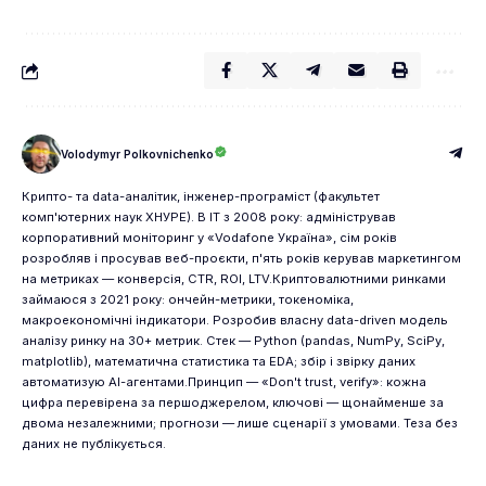
Volodymyr Polkovnichenko
Крипто- та data-аналітик, інженер-програміст (факультет
комп'ютерних наук ХНУРЕ). В IT з 2008 року: адміністрував
корпоративний моніторинг у «Vodafone Україна», сім років
розробляв і просував веб-проєкти, п'ять років керував маркетингом
на метриках — конверсія, CTR, ROI, LTV.Криптовалютними ринками
займаюся з 2021 року: ончейн-метрики, токеноміка,
макроекономічні індикатори. Розробив власну data-driven модель
аналізу ринку на 30+ метрик. Стек — Python (pandas, NumPy, SciPy,
matplotlib), математична статистика та EDA; збір і звірку даних
автоматизую AI-агентами.Принцип — «Don't trust, verify»: кожна
цифра перевірена за першоджерелом, ключові — щонайменше за
двома незалежними; прогнози — лише сценарії з умовами. Теза без
даних не публікується.