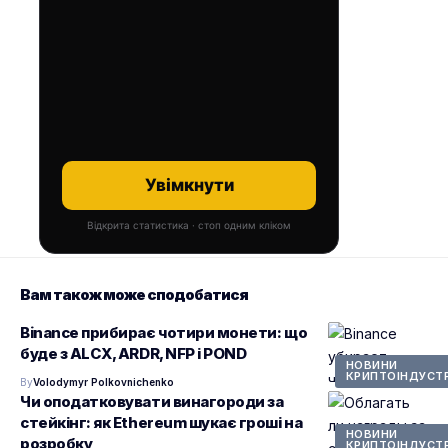
Увімкнути
Відкрита статистика · стоп одним кліком
Вам також може сподобатися
Binance прибирає чотири монети: що
буде з ALCX, ARDR, NFP і POND
НОВИНИ
КРИПТОІНДУСТР
By
Volodymyr Polkovnichenko
Чи оподатковувати винагороди за
стейкінг: як Ethereum шукає гроші на
НОВИНИ
розробку
КРИПТОІНДУСТР