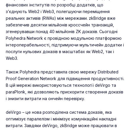
фінансових інститутів по розробці додатків, що
з’єднують Web2 і Web3, полегшуючи переміщення
реальних активів (RWAs) між мережами. zkBridge вже
забезпечив десятки мільйонів кроссчейн транзакцій,
згенерувавши понад 40 мільйонів ZK доказів. Сьогодні
Polyhedra Network є провідною модульною платформою
інтероперабельності, підтримуючи мультичейн додатки і
послуги нульових доказів в масштабах як Web2, так і
Web3.
Також Polyhedra представила свою мережу Distributed
Proof Generation Network для підвищення продуктивності.
В цій мережі використовуються технології deVirgo та
paraPlonk, які дозволяють прискорити створення доказів
і знизити витрати на ончейн перевірку.
deVirgo – це нова розподілена система доказів, яка
оптимізує паралелізм і мінімізує комунікаційні накладні
витрати. Завдяки deVirgo, zkBridge може працювати в