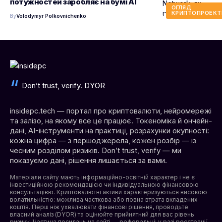
потужностей заробляє на бумі AI
ОГЛЯД
КРИПТОПРОЕКТ
By
Volodymyr Polkovnichenko
Don’t trust, verify. DYOR
insidepc.tech — портал про криптовалюти, нейромережі
та залізо, на якому все це працює. Токеноміка й ончейн-
дані, AI-інструменти на практиці, розрахунки окупності:
кожна цифра — з першоджерела, кожен розбір — із
чесним розділом ризиків. Don’t trust, verify — ми
показуємо дані, рішення лишається за вами.
Матеріали сайту мають інформаційно-освітній характер і не є
інвестиційною рекомендацією чи індивідуальною фінансовою
консультацією. Криптовалютні активи характеризуються високою
волатильністю: можлива часткова або повна втрата вкладених
коштів. Перш ніж ухвалювати фінансові рішення, проводьте
власний аналіз (DYOR) та оцінюйте прийнятний для вас рівень
ризику. Частина посилань на сайті — реферальні: у разі реєстрації