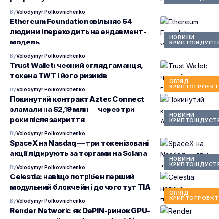
By
Volodymyr Polkovnichenko
Ethereum Foundation звільняє 54
людини і переходить на ендавмент-
НОВИНИ
модель
КРИПТОІНДУСТР
By
Volodymyr Polkovnichenko
Trust Wallet: чесний огляд гаманця,
токена TWT і його ризиків
ОГЛЯД
КРИПТОПРОЕКТ
By
Volodymyr Polkovnichenko
Покинутий контракт Aztec Connect
зламали на $2,19 млн — через три
НОВИНИ
роки після закриття
КРИПТОІНДУСТР
By
Volodymyr Polkovnichenko
SpaceX на Nasdaq — три токенізовані
акції лідирують за торгами на Solana
НОВИНИ
КРИПТОІНДУСТР
By
Volodymyr Polkovnichenko
Celestia: навіщо потрібен перший
модульний блокчейн і до чого тут TIA
ОГЛЯД
КРИПТОПРОЕКТ
By
Volodymyr Polkovnichenko
Render Network: як DePIN-ринок GPU-