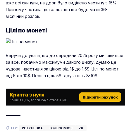
вже всі скинули, на дроп було виділено частину з 15%.
Причому частина цієї аллокації ще буде мати 36-
місячний розлок.
Цілі по монеті
Беручи до уваги, що до середини 2025 року ми, швидше
за все, побачимо максимуми даного циклу, думаю це
чудова інвестиція за ціною від 1$ до 1,5$. Цілі по монеті
від 5 до 10$. Перша ціль 5$, друга ціль 8-10$.
Крипта з нуля
Відкрити рахунок
Комісія 0,1%, торги 24/7, старт з $10
ТЕГИ:
POLYHEDRA
TOKENOMICS
ZK