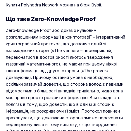
Купити Polyhedra Network можна на біржі
Bybit
.
Що таке Zero-Knowledge Proof
Zero-knowledge Proof або доказ з нульовим
розголошенням інформації в криптографії – інтерактивний
криптографічний протокол, що дозволяє одній зі
взаємодіючих сторін («The verifier» – перевіряючій)
переконатися в достовірності якогось твердження
(зазвичай математичного), не маючи при цьому ніякої
іншої інформації від другої сторони («The prover» –
доказуючій). Причому остання умова є необхідною,
оскільки зазвичай довести, що сторона володіє певними
відомостями в більшості випадків тривіально, якщо вона
має право просто розкрити інформацію. Вся складність
полягає в тому, щоб довести, що в однієї зі сторін є
інформація, не розкриваючи її зміст. Протокол повинен
враховувати, що доказуюча сторона зможе переконати
перевіряючу лише в тому випадку, якщо твердження