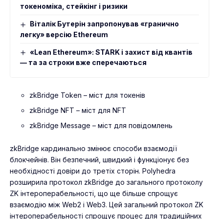
токеноміка, стейкінг і ризики
Віталік Бутерін запропонував «гранично
легку» версію Ethereum
«Lean Ethereum»: STARK і захист від квантів
— та за строки вже сперечаються
zkBridge Token – міст для токенів
zkBridge NFT – міст для NFT
zkBridge Message – міст для повідомлень
zkBridge кардинально змінює способи взаємодії
блокчейнів. Він безпечний, швидкий і функціонує без
необхідності довіри до третіх сторін. Polyhedra
розширила протокол zkBridge до загального протоколу
ZK інтероперабельності, що ще більше спрощує
взаємодію між Web2 і Web3. Цей загальний протокол ZK
інтероперабельності спрощує процес для традиційних