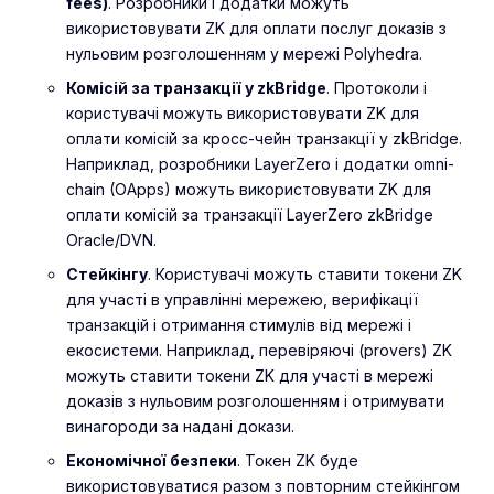
fees)
. Розробники і додатки можуть
використовувати ZK для оплати послуг доказів з
нульовим розголошенням у мережі Polyhedra.
Комісій за транзакції у zkBridge
. Протоколи і
користувачі можуть використовувати ZK для
оплати комісій за кросс-чейн транзакції у zkBridge.
Наприклад, розробники LayerZero і додатки omni-
chain (OApps) можуть використовувати ZK для
оплати комісій за транзакції LayerZero zkBridge
Oracle/DVN.
Стейкінгу
. Користувачі можуть ставити токени ZK
для участі в управлінні мережею, верифікації
транзакцій і отримання стимулів від мережі і
екосистеми. Наприклад, перевіряючі (provers) ZK
можуть ставити токени ZK для участі в мережі
доказів з нульовим розголошенням і отримувати
винагороди за надані докази.
Економічної безпеки
. Токен ZK буде
використовуватися разом з повторним стейкінгом