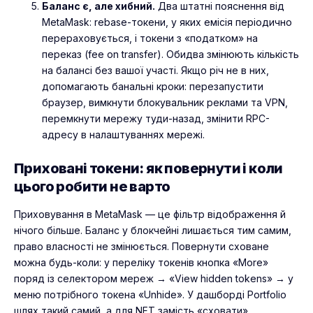
Баланс є, але хибний.
Два штатні пояснення від
MetaMask: rebase-токени, у яких емісія періодично
перераховується, і токени з «податком» на
переказ (fee on transfer). Обидва змінюють кількість
на балансі без вашої участі. Якщо річ не в них,
допомагають банальні кроки: перезапустити
браузер, вимкнути блокувальник реклами та VPN,
перемкнути мережу туди-назад, змінити RPC-
адресу в налаштуваннях мережі.
Приховані токени: як повернути і коли
цього робити не варто
Приховування в MetaMask — це фільтр відображення й
нічого більше. Баланс у блокчейні лишається тим самим,
право власності не змінюється. Повернути сховане
можна будь-коли: у переліку токенів кнопка «More»
поряд із селектором мереж → «View hidden tokens» → у
меню потрібного токена «Unhide». У дашборді Portfolio
шлях такий самий, а для NFT замість «сховати»