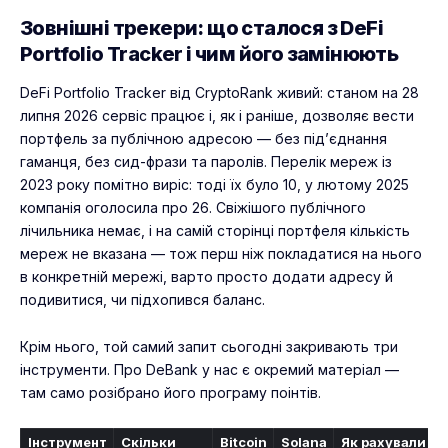
Зовнішні трекери: що сталося з DeFi
Portfolio Tracker і чим його замінюють
DeFi Portfolio Tracker від CryptoRank живий: станом на 28
липня 2026 сервіс працює і, як і раніше, дозволяє вести
портфель за публічною адресою — без під’єднання
гаманця, без сид-фрази та паролів. Перелік мереж із
2023 року помітно виріс: тоді їх було 10, у лютому 2025
компанія оголосила про 26. Свіжішого публічного
лічильника немає, і на самій сторінці портфеля кількість
мереж не вказана — тож перш ніж покладатися на нього
в конкретній мережі, варто просто додати адресу й
подивитися, чи підхопився баланс.
Крім нього, той самий запит сьогодні закривають три
інструменти. Про
DeBank
у нас є окремий матеріал —
там само розібрано його програму поінтів.
Інструмент
Скільки
Bitcoin
Solana
Як рахували