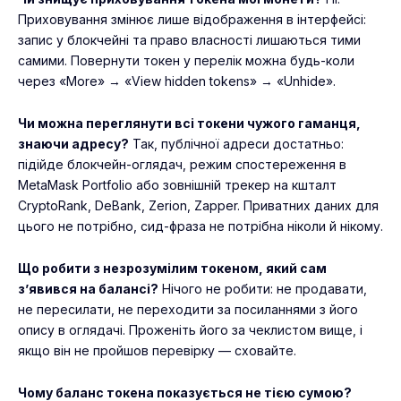
Приховування змінює лише відображення в інтерфейсі:
запис у блокчейні та право власності лишаються тими
самими. Повернути токен у перелік можна будь-коли
через «More» → «View hidden tokens» → «Unhide».
Чи можна переглянути всі токени чужого гаманця,
знаючи адресу?
Так, публічної адреси достатньо:
підійде блокчейн-оглядач, режим спостереження в
MetaMask Portfolio або зовнішній трекер на кшталт
CryptoRank, DeBank, Zerion, Zapper. Приватних даних для
цього не потрібно, сид-фраза не потрібна ніколи й нікому.
Що робити з незрозумілим токеном, який сам
з’явився на балансі?
Нічого не робити: не продавати,
не пересилати, не переходити за посиланнями з його
опису в оглядачі. Проженіть його за чеклистом вище, і
якщо він не пройшов перевірку — сховайте.
Чому баланс токена показується не тією сумою?