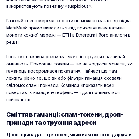
використовують позначку «suspicious».
Газовий токен мережі сховати не можна взагалі: довідка
MetaMask прямо виводить з-під приховування нативні
монети кожної мережі — ETH в Ethereum і його аналоги в
решті.
І ось тут важлива розвилка, яку в інструкціях зазвичай
оминають. Приховані токени — це не «рідкісні монети, які
гаманець посоромився показати». Найчастіше там
лежить рівно те, що ви або фільтри гаманця сховали
свідомо: спам і принади. Команда «показати все»
повертає їх назад в інтерфейс — і далі починається
найцікавіше.
Сміття в гаманці: спам-токени, дроп-
принади та отруєння адреси
Дроп-принада — це токен, який вам ніхто не дарував: