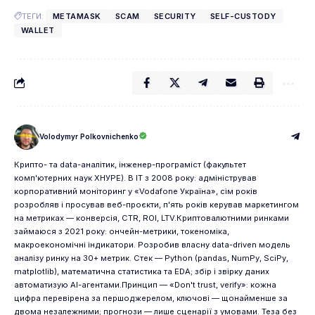
ТЕГИ:
METAMASK
SCAM
SECURITY
SELF-CUSTODY
WALLET
Volodymyr Polkovnichenko
Крипто- та data-аналітик, інженер-програміст (факультет
комп'ютерних наук ХНУРЕ). В IT з 2008 року: адміністрував
корпоративний моніторинг у «Vodafone Україна», сім років
розробляв і просував веб-проєкти, п'ять років керував маркетингом
на метриках — конверсія, CTR, ROI, LTV.Криптовалютними ринками
займаюся з 2021 року: ончейн-метрики, токеноміка,
макроекономічні індикатори. Розробив власну data-driven модель
аналізу ринку на 30+ метрик. Стек — Python (pandas, NumPy, SciPy,
matplotlib), математична статистика та EDA; збір і звірку даних
автоматизую AI-агентами.Принцип — «Don't trust, verify»: кожна
цифра перевірена за першоджерелом, ключові — щонайменше за
двома незалежними; прогнози — лише сценарії з умовами. Теза без