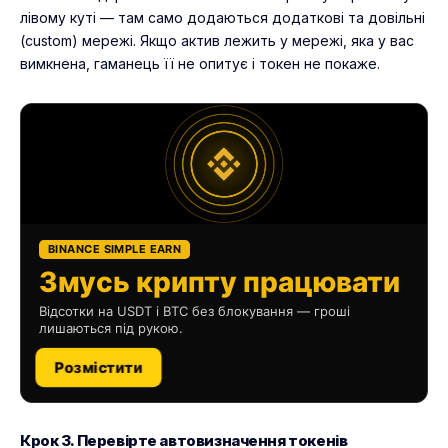
лівому куті — там само додаються додаткові та довільні
(custom) мережі. Якщо актив лежить у мережі, яка у вас
вимкнена, гаманець її не опитує і токен не покаже.
BINANCE SIMPLE EARN
Змусь крипту працювати
Відсотки на USDT і BTC без блокування — гроші
лишаються під рукою.
Розмістити
Крок 3. Перевірте автовизначення токенів