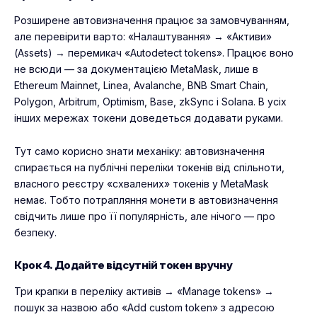
Розширене автовизначення працює за замовчуванням,
але перевірити варто: «Налаштування» → «Активи»
(Assets) → перемикач «Autodetect tokens». Працює воно
не всюди — за документацією MetaMask, лише в
Ethereum Mainnet, Linea, Avalanche, BNB Smart Chain,
Polygon, Arbitrum, Optimism, Base, zkSync і Solana. В усіх
інших мережах токени доведеться додавати руками.
Тут само корисно знати механіку: автовизначення
спирається на публічні переліки токенів від спільноти,
власного реєстру «схвалених» токенів у MetaMask
немає. Тобто потрапляння монети в автовизначення
свідчить лише про її популярність, але нічого — про
безпеку.
Крок 4. Додайте відсутній токен вручну
Три крапки в переліку активів → «Manage tokens» →
пошук за назвою або «Add custom token» з адресою