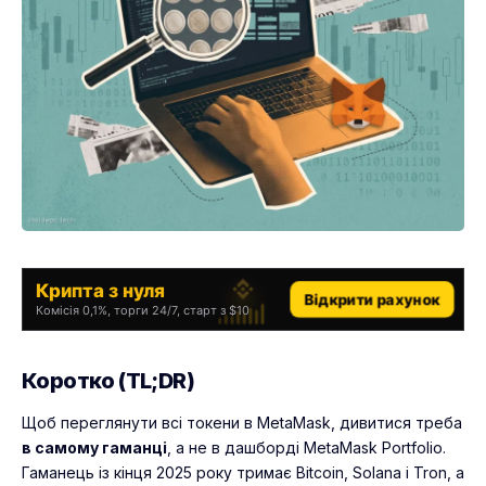
Крипта з нуля
Відкрити рахунок
Комісія 0,1%, торги 24/7, старт з $10
Коротко (TL;DR)
Щоб переглянути всі токени в MetaMask, дивитися треба
в самому гаманці
, а не в дашборді MetaMask Portfolio.
Гаманець із кінця 2025 року тримає Bitcoin, Solana і Tron, а