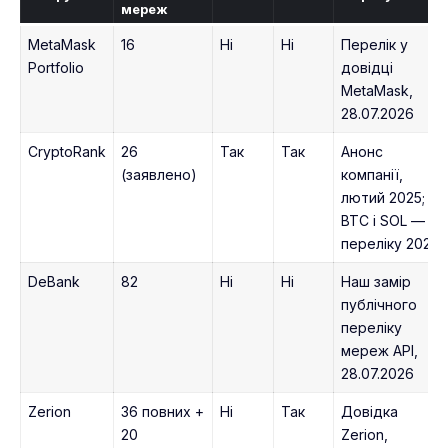
мереж
MetaMask
16
Ні
Ні
Перелік у
Portfolio
довідці
MetaMask,
28.07.2026
CryptoRank
26
Так
Так
Анонс
(заявлено)
компанії,
лютий 2025;
BTC і SOL — з
переліку 2023
DeBank
82
Ні
Ні
Наш замір
публічного
переліку
мереж API,
28.07.2026
Zerion
36 повних +
Ні
Так
Довідка
20
Zerion,