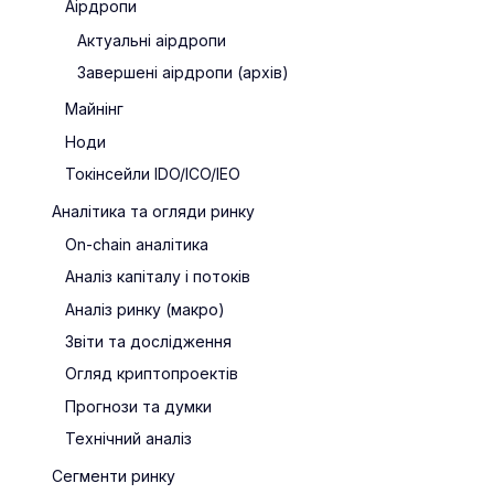
Аірдропи
Актуальні аірдропи
Завершені аірдропи (архів)
Майнінг
Ноди
Токінсейли IDO/ICO/IEO
Аналітика та огляди ринку
On-chain аналітика
Аналіз капіталу і потоків
Аналіз ринку (макро)
Звіти та дослідження
Огляд криптопроектів
Прогнози та думки
Технічний аналіз
Сегменти ринку