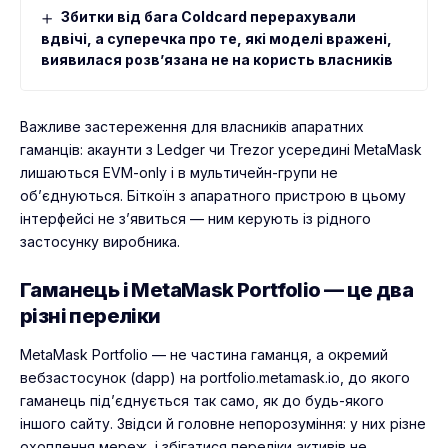
Збитки від бага Coldcard перерахували
вдвічі, а суперечка про те, які моделі вражені,
виявилася розвʼязана не на користь власників
Важливе застереження для власників апаратних
гаманців: акаунти з Ledger чи Trezor усередині MetaMask
лишаються EVM-only і в мультичейн-групи не
об’єднуються. Біткоїн з апаратного пристрою в цьому
інтерфейсі не з’явиться — ним керують із рідного
застосунку виробника.
Гаманець і MetaMask Portfolio — це два
різні переліки
MetaMask Portfolio — не частина гаманця, а окремий
вебзастосунок (dapp) на portfolio.metamask.io, до якого
гаманець під’єднується так само, як до будь-якого
іншого сайту. Звідси й головне непорозуміння: у них різне
охоплення мереж, і збігатися переліки активів не