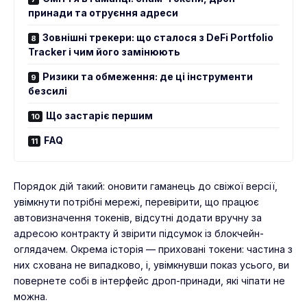
принади та отруєння адреси
Зовнішні трекери: що сталося з DeFi Portfolio
Tracker і чим його замінюють
Ризики та обмеження: де ці інструменти
безсилі
Що застаріє першим
FAQ
Порядок дій такий: оновити гаманець до свіжої версії,
увімкнути потрібні мережі, перевірити, що працює
автовизначення токенів, відсутні додати вручну за
адресою контракту й звірити підсумок із блокчейн-
оглядачем. Окрема історія — приховані токени: частина з
них схована не випадково, і, увімкнувши показ усього, ви
повернете собі в інтерфейс дроп-принади, які чіпати не
можна.