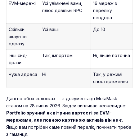
EVM-мережі
Усі увімкнені вами,
16 мереж з
плюс довільні RPC
переліку
вендора
Скільки
Усі ваші
До 10
акаунтів
одразу
Інші сид-
Так, імпортом
Ні, лише поточна
фрази
Чужа адреса
Ні
Так, у режимі
спостереження
Дані по обох колонках — з документації MetaMask
станом на 28 липня 2026. Звідси випливає неочевидне:
Portfolio зручний як вітрина вартості за EVM-
мережами, але повною картиною активів він не є
.
Якщо вам потрібен саме повний перелік, починати треба
з гаманця.