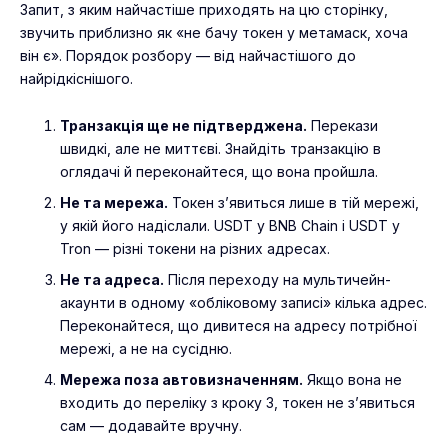
Запит, з яким найчастіше приходять на цю сторінку,
звучить приблизно як «не бачу токен у метамаск, хоча
він є». Порядок розбору — від найчастішого до
найрідкіснішого.
Транзакція ще не підтверджена.
Перекази
швидкі, але не миттєві. Знайдіть транзакцію в
оглядачі й переконайтеся, що вона пройшла.
Не та мережа.
Токен з’явиться лише в тій мережі,
у якій його надіслали. USDT у BNB Chain і USDT у
Tron — різні токени на різних адресах.
Не та адреса.
Після переходу на мультичейн-
акаунти в одному «обліковому записі» кілька адрес.
Переконайтеся, що дивитеся на адресу потрібної
мережі, а не на сусідню.
Мережа поза автовизначенням.
Якщо вона не
входить до переліку з кроку 3, токен не з’явиться
сам — додавайте вручну.