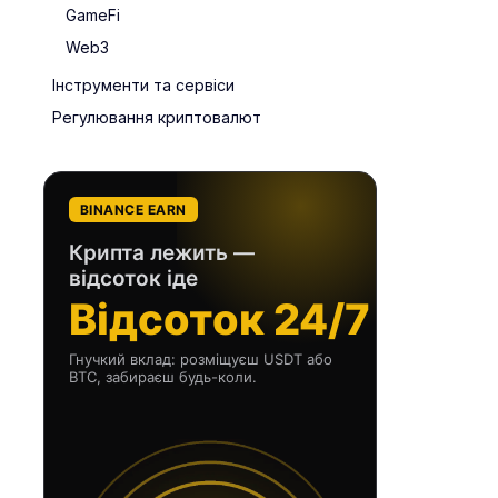
GameFi
Web3
Інструменти та сервіси
Регулювання криптовалют
BINANCE EARN
Крипта лежить —
відсоток іде
Відсоток 24/7
Гнучкий вклад: розміщуєш USDT або
BTC, забираєш будь-коли.