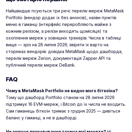
Найшвидше псуються три речі: перелік мереж MetaMask
Portfolio (вендор додає їх без анонсів), назви пунктів
меню в гаманці (інтерфейс переробляють майже з
кожним релізом, а релізи виходять щомісяця) та
охоплення мереж у зовнішніх трекерів. Числа в таблиці
вище — зріз на 28 липня 2026; звіряти їх варто на
сторінках вендорів: довідка MetaMask щодо дашборда,
перелік мереж Zerion, документація Zapper API та
публічний перелік мереж DeBank.
FAQ
Чому в MetaMask Portfolio не видно мого біткоїна?
Тому що дашборд Portfolio станом на 28 липня 2026
підтримує 16 EVM-мереж, і Bitcoin до їх числа не входить.
Сам гаманець біткоїн тримає з грудня 2025 — дивіться
баланс у гаманці, а не в дашборді.
Чи знищує приховування токена мої монети?
Ні.