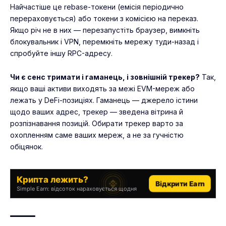
Найчастіше це rebase-токени (емісія періодично
перераховується) або токени з комісією на переказ.
Якщо річ не в них — перезапустіть браузер, вимкніть
блокувальник і VPN, перемкніть мережу туди-назад і
спробуйте іншу RPC-адресу.
Чи є сенс тримати і гаманець, і зовнішній трекер?
Так,
якщо ваші активи виходять за межі EVM-мереж або
лежать у DeFi-позиціях. Гаманець — джерело істини
щодо ваших адрес, трекер — зведена вітрина й
розпізнавання позицій. Обирати трекер варто за
охопленням саме ваших мереж, а не за гучністю
обіцянок.
Крипта лежить?
Відкрити Earn
Simple Earn: відсоток нараховується щодня