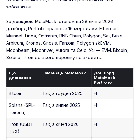
зобов’язані.
За довідкою MetaMask, станом на 28 липня 2026
дашборд Portfolio працює з 16 мережами: Ethereum
Mainnet, Linea, Optimism, BNB Chain, Polygon, Sei, Base,
Arbitrum, Cronos, Gnosis, Fantom, Polygon zkEVM,
Moonbeam, Moonriver, Aurora та Celo. Усі — EVM. Bitcoin,
Solana і Tron до цього переліку не входять.
Що
Гаманець MetaMask
Дашборд
дивимося
MetaMask
Portfolio
Bitcoin
Так, з грудня 2025
Ні
Solana (SPL-
Так, з липня 2025
Ні
токени)
Tron (USDT,
Так, з січня 2026
Ні
TRX)