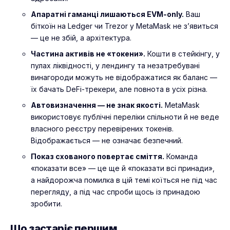
Апаратні гаманці лишаються EVM-only.
Ваш
біткоїн на Ledger чи Trezor у MetaMask не з’явиться
— це не збій, а архітектура.
Частина активів не «токени».
Кошти в стейкінгу, у
пулах ліквідності, у лендингу та незатребувані
винагороди можуть не відображатися як баланс —
їх бачать DeFi-трекери, але повнота в усіх різна.
Автовизначення — не знак якості.
MetaMask
використовує публічні переліки спільноти й не веде
власного реєстру перевірених токенів.
Відображається — не означає безпечний.
Показ схованого повертає сміття.
Команда
«показати все» — це ще й «показати всі принади»,
а найдорожча помилка в цій темі коїться не під час
перегляду, а під час спроби щось із принадою
зробити.
Що застаріє першим