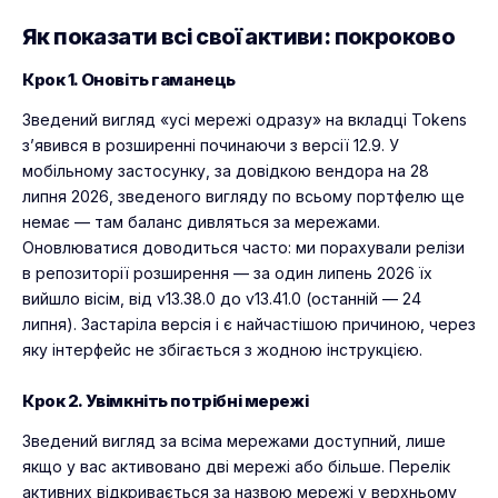
Як показати всі свої активи: покроково
Крок 1. Оновіть гаманець
Зведений вигляд «усі мережі одразу» на вкладці Tokens
з’явився в розширенні починаючи з версії 12.9. У
мобільному застосунку, за довідкою вендора на 28
липня 2026, зведеного вигляду по всьому портфелю ще
немає — там баланс дивляться за мережами.
Оновлюватися доводиться часто: ми порахували релізи
в репозиторії розширення — за один липень 2026 їх
вийшло вісім, від v13.38.0 до v13.41.0 (останній — 24
липня). Застаріла версія і є найчастішою причиною, через
яку інтерфейс не збігається з жодною інструкцією.
Крок 2. Увімкніть потрібні мережі
Зведений вигляд за всіма мережами доступний, лише
якщо у вас активовано дві мережі або більше. Перелік
активних відкривається за назвою мережі у верхньому