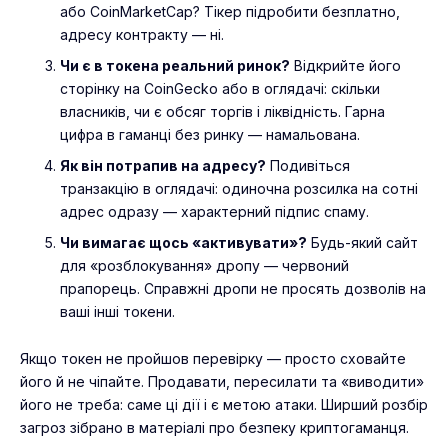
або CoinMarketCap? Тікер підробити безплатно,
адресу контракту — ні.
Чи є в токена реальний ринок?
Відкрийте його
сторінку на CoinGecko або в оглядачі: скільки
власників, чи є обсяг торгів і ліквідність. Гарна
цифра в гаманці без ринку — намальована.
Як він потрапив на адресу?
Подивіться
транзакцію в оглядачі: одиночна розсилка на сотні
адрес одразу — характерний підпис спаму.
Чи вимагає щось «активувати»?
Будь-який сайт
для «розблокування» дропу — червоний
прапорець. Справжні дропи не просять дозволів на
ваші інші токени.
Якщо токен не пройшов перевірку — просто сховайте
його й не чіпайте. Продавати, пересилати та «виводити»
його не треба: саме ці дії і є метою атаки. Ширший розбір
загроз зібрано в матеріалі про
безпеку криптогаманця
.