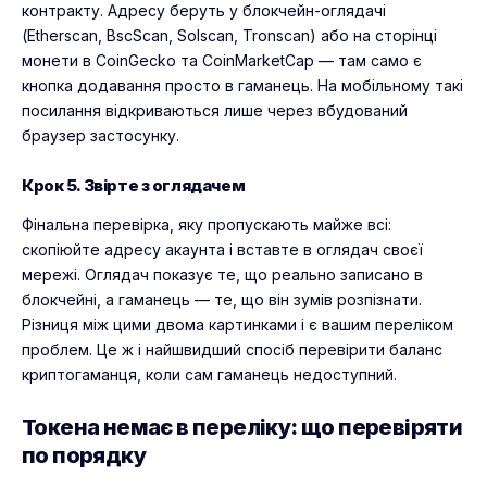
контракту. Адресу беруть у блокчейн-оглядачі
(Etherscan, BscScan, Solscan, Tronscan) або на сторінці
монети в CoinGecko та CoinMarketCap — там само є
кнопка додавання просто в гаманець. На мобільному такі
посилання відкриваються лише через вбудований
браузер застосунку.
Крок 5. Звірте з оглядачем
Фінальна перевірка, яку пропускають майже всі:
скопіюйте адресу акаунта і вставте в оглядач своєї
мережі. Оглядач показує те, що реально записано в
блокчейні, а гаманець — те, що він зумів розпізнати.
Різниця між цими двома картинками і є вашим переліком
проблем. Це ж і найшвидший спосіб перевірити баланс
криптогаманця, коли сам гаманець недоступний.
Токена немає в переліку: що перевіряти
по порядку