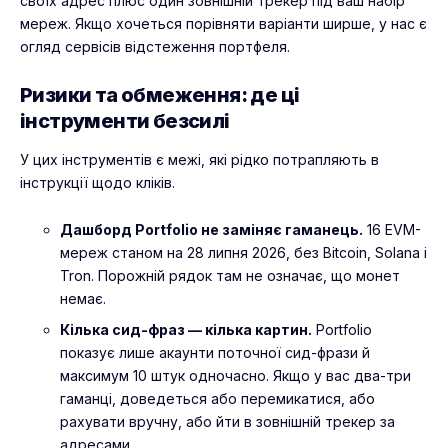
своїх адрес плюс один зовнішній трекер під ваш набір
мереж. Якщо хочеться порівняти варіанти ширше, у нас є
огляд
сервісів відстеження портфеля
.
Ризики та обмеження: де ці
інструменти безсилі
У цих інструментів є межі, які рідко потрапляють в
інструкції щодо кліків.
Дашборд Portfolio не заміняє гаманець.
16 EVM-
мереж станом на 28 липня 2026, без Bitcoin, Solana і
Tron. Порожній рядок там не означає, що монет
немає.
Кілька сид-фраз — кілька картин.
Portfolio
показує лише акаунти поточної сид-фрази й
максимум 10 штук одночасно. Якщо у вас два-три
гаманці, доведеться або перемикатися, або
рахувати вручну, або йти в зовнішній трекер за
адресами.