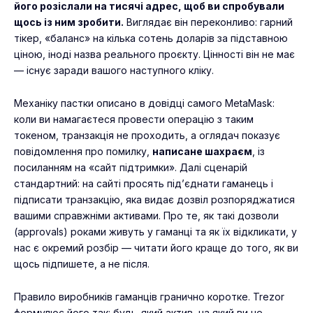
його розіслали на тисячі адрес, щоб ви спробували
щось із ним зробити.
Виглядає він переконливо: гарний
тікер, «баланс» на кілька сотень доларів за підставною
ціною, іноді назва реального проєкту. Цінності він не має
— існує заради вашого наступного кліку.
Механіку пастки описано в довідці самого MetaMask:
коли ви намагаєтеся провести операцію з таким
токеном, транзакція не проходить, а оглядач показує
повідомлення про помилку,
написане шахраєм
, із
посиланням на «сайт підтримки». Далі сценарій
стандартний: на сайті просять під’єднати гаманець і
підписати транзакцію, яка видає дозвіл розпоряджатися
вашими справжніми активами. Про те, як такі
дозволи
(approvals)
роками живуть у гаманці та як їх відкликати, у
нас є окремий розбір — читати його краще до того, як ви
щось підпишете, а не після.
Правило виробників гаманців гранично коротке. Trezor
формулює його так: будь-який актив, на який ви не