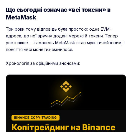
Що сьогодні означає «всі токени» в
MetaMask
Три роки тому відповідь була простою: одна EVM-
адреса, до неї вручну додані мережі й токени. Тепер
усе інакше —
гаманець MetaMask
став мультичейновим, і
поняття «всі монети» змінилося.
Хронологія за офіційними анонсами:
BINANCE COPY TRADING
Копітрейдинг на Binance