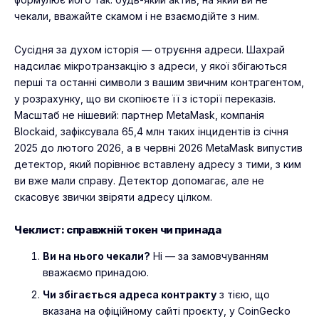
чекали, вважайте скамом і не взаємодійте з ним.
Сусідня за духом історія — отруєння адреси. Шахрай
надсилає мікротранзакцію з адреси, у якої збігаються
перші та останні символи з вашим звичним контрагентом,
у розрахунку, що ви скопіюєте її з історії переказів.
Масштаб не нішевий: партнер MetaMask, компанія
Blockaid, зафіксувала 65,4 млн таких інцидентів із січня
2025 до лютого 2026, а в червні 2026 MetaMask випустив
детектор, який порівнює вставлену адресу з тими, з ким
ви вже мали справу. Детектор допомагає, але не
скасовує звички звіряти адресу цілком.
Чеклист: справжній токен чи принада
Ви на нього чекали?
Ні — за замовчуванням
вважаємо принадою.
Чи збігається адреса контракту
з тією, що
вказана на офіційному сайті проєкту, у CoinGecko