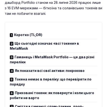
дашборд Portfolio станом на 28 липня 2026 працює лише
з 16 EVM-мережами — біткоїна та соланівських токенів ви
там не побачите взагалі.
Коротко (TL;DR)
Що сьогодні означає «всі токени» в
MetaMask
Гаманець і MetaMask Portfolio — це два різні
переліки
Як показати всі свої активи: покроково
Токена немає в переліку: що перевіряти по
порядку
Приховані токени: як повернути і коли цього
робити не варто
Сміття в гаманці: спам-токени, дроп-