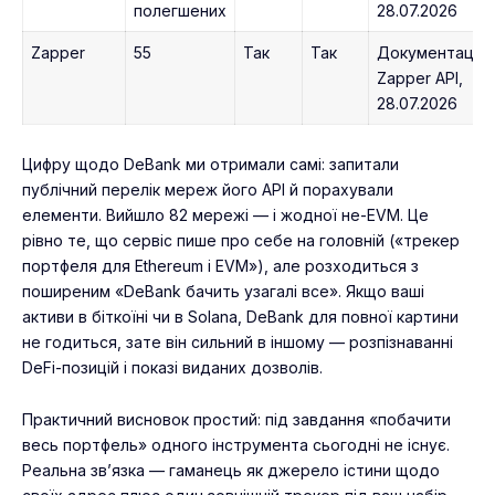
полегшених
28.07.2026
Zapper
55
Так
Так
Документація
Zapper API,
28.07.2026
Цифру щодо DeBank ми отримали самі: запитали
публічний перелік мереж його API й порахували
елементи. Вийшло 82 мережі — і жодної не-EVM. Це
рівно те, що сервіс пише про себе на головній («трекер
портфеля для Ethereum і EVM»), але розходиться з
поширеним «DeBank бачить узагалі все». Якщо ваші
активи в біткоїні чи в Solana, DeBank для повної картини
не годиться, зате він сильний в іншому — розпізнаванні
DeFi-позицій і показі виданих дозволів.
Практичний висновок простий: під завдання «побачити
весь портфель» одного інструмента сьогодні не існує.
Реальна зв’язка — гаманець як джерело істини щодо