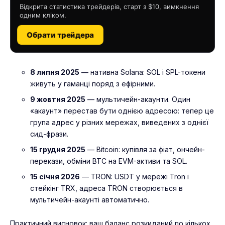
Відкрита статистика трейдерів, старт з $10, вимкнення
одним кліком.
Обрати трейдера
8 липня 2025
— нативна Solana: SOL і SPL-токени
живуть у гаманці поряд з ефірними.
9 жовтня 2025
— мультичейн-акаунти. Один
«акаунт» перестав бути однією адресою: тепер це
група адрес у різних мережах, виведених з однієї
сид-фрази.
15 грудня 2025
— Bitcoin: купівля за фіат, ончейн-
перекази, обміни BTC на EVM-активи та SOL.
15 січня 2026
— TRON: USDT у мережі Tron і
стейкінг TRX, адреса TRON створюється в
мультичейн-акаунті автоматично.
Практичний висновок: ваш баланс розкиданий по кількох