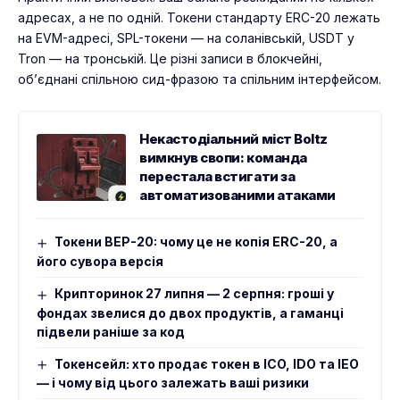
адресах, а не по одній. Токени стандарту
ERC-20
лежать
на EVM-адресі, SPL-токени — на соланівській, USDT у
Tron — на тронській. Це різні записи в блокчейні,
об’єднані спільною сид-фразою та спільним інтерфейсом.
Некастодіальний міст Boltz
вимкнув свопи: команда
перестала встигати за
автоматизованими атаками
Токени BEP-20: чому це не копія ERC-20, а
його сувора версія
Крипторинок 27 липня — 2 серпня: гроші у
фондах звелися до двох продуктів, а гаманці
підвели раніше за код
Токенсейл: хто продає токен в ICO, IDO та IEO
— і чому від цього залежать ваші ризики