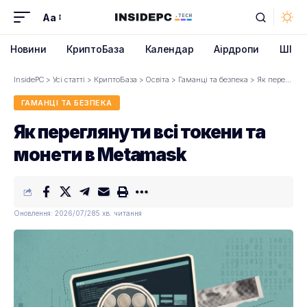
Aa
Font
Resizer
Новини
КриптоБаза
Календар
Аірдропи
ШІ
InsidePC
>
Усі статті
>
КриптоБаза
>
Освіта
>
Гаманці та безпека
>
Як переглянути всі токени та монети в Metamask
ГАМАНЦІ ТА БЕЗПЕКА
Як переглянути всі токени та
монети в Metamask
Оновлення: 2026/07/28
5 хв. читання