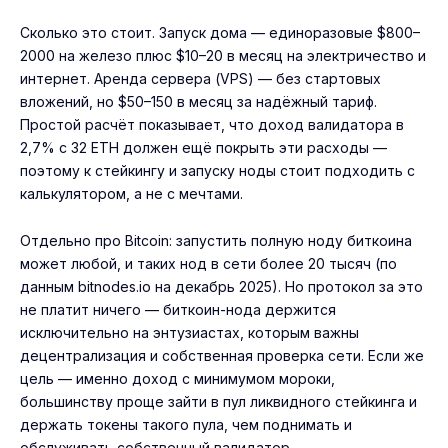
Сколько это стоит. Запуск дома — единоразовые $800–
2000 на железо плюс $10–20 в месяц на электричество и
интернет. Аренда сервера (VPS) — без стартовых
вложений, но $50–150 в месяц за надёжный тариф.
Простой расчёт показывает, что доход валидатора в
2,7% с 32 ETH должен ещё покрыть эти расходы —
поэтому к
стейкингу
и запуску ноды стоит подходить с
калькулятором, а не с мечтами.
Отдельно про Bitcoin: запустить полную ноду биткоина
может любой, и таких нод в сети более 20 тысяч (по
данным bitnodes.io на декабрь 2025). Но протокол за это
не платит ничего — биткоин-нода держится
исключительно на энтузиастах, которым важны
децентрализация и собственная проверка сети. Если же
цель — именно доход с минимумом мороки,
большинству проще зайти в пул ликвидного стейкинга и
держать
токены такого пула
, чем поднимать и
обслуживать собственный валидатор.