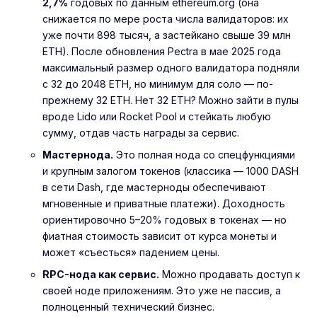
2,7%
годовых по данным ethereum.org (она
снижается по мере роста числа валидаторов: их
уже почти 898 тысяч, а застейкано свыше 39 млн
ETH). После обновления Pectra в мае 2025 года
максимальный размер одного валидатора подняли
с 32 до 2048 ETH, но минимум для соло — по-
прежнему 32 ETH. Нет 32 ETH? Можно зайти в пулы
вроде Lido или Rocket Pool и стейкать любую
сумму, отдав часть награды за сервис.
Мастернода.
Это полная нода со спецфункциями
и крупным залогом токенов (классика — 1000 DASH
в сети Dash, где мастерноды обеспечивают
мгновенные и приватные платежи). Доходность
ориентировочно 5–20% годовых в токенах — но
фиатная стоимость зависит от курса монеты и
может «съесться» падением цены.
RPC-нода как сервис.
Можно продавать доступ к
своей ноде приложениям. Это уже не пассив, а
полноценный технический бизнес.