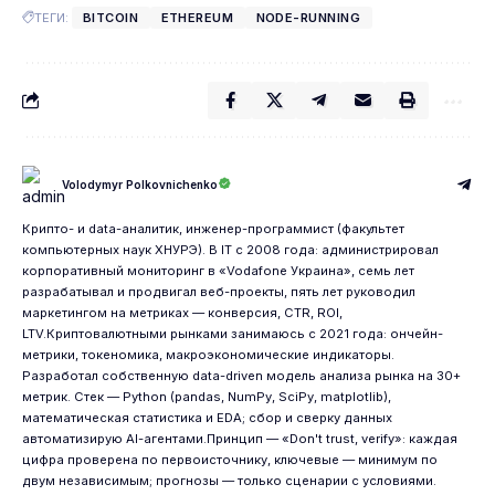
ТЕГИ:
BITCOIN
ETHEREUM
NODE-RUNNING
Volodymyr Polkovnichenko
Крипто- и data-аналитик, инженер-программист (факультет
компьютерных наук ХНУРЭ). В IT с 2008 года: администрировал
корпоративный мониторинг в «Vodafone Украина», семь лет
разрабатывал и продвигал веб-проекты, пять лет руководил
маркетингом на метриках — конверсия, CTR, ROI,
LTV.Криптовалютными рынками занимаюсь с 2021 года: ончейн-
метрики, токеномика, макроэкономические индикаторы.
Разработал собственную data-driven модель анализа рынка на 30+
метрик. Стек — Python (pandas, NumPy, SciPy, matplotlib),
математическая статистика и EDA; сбор и сверку данных
автоматизирую AI-агентами.Принцип — «Don't trust, verify»: каждая
цифра проверена по первоисточнику, ключевые — минимум по
двум независимым; прогнозы — только сценарии с условиями.