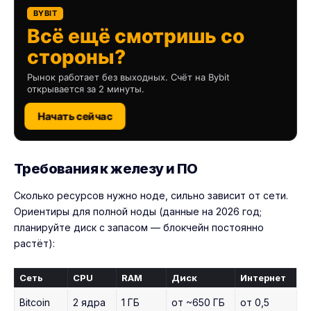
BYBIT
Всё ещё смотришь со
стороны?
Рынок работает без выходных. Счёт на Bybit
открывается за 2 минуты.
Начать сейчас
Требования к железу и ПО
Сколько ресурсов нужно ноде, сильно зависит от сети.
Ориентиры для полной ноды (данные на 2026 год;
планируйте диск с запасом — блокчейн постоянно
растёт):
Сеть
CPU
RAM
Диск
Интернет
Bitcoin
2 ядра
1 ГБ
от ~650 ГБ
от 0,5