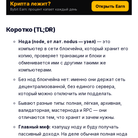
Крипта лежит?
Открыть Earn
Bybit Earn: процент капает каждый день
Коротко (TL;DR)
Нода (node, от лат. nodus — узел)
— это
компьютер в сети блокчейна, который хранит его
копию, проверяет транзакции и блоки и
обменивается ими с другими такими же
компьютерами.
Без нод блокчейна нет: именно они держат сеть
децентрализованной, без единого сервера,
который можно отключить или подделать.
Бывают разные типы: полная, лёгкая, архивная,
валидаторная, мастернода и RPC — они
отличаются тем, что хранят и зачем нужны.
Главный миф:
«запущу ноду и буду получать
пассивный доход». На деле обычная полная нода