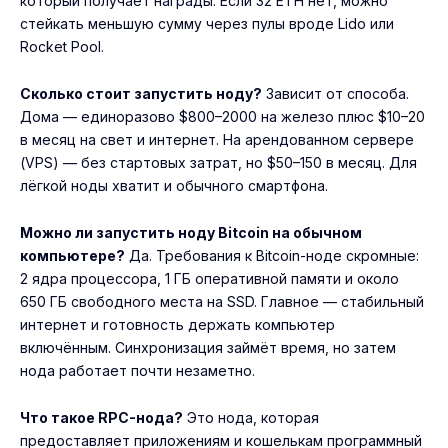
который получает награды. Если 32 ETH нет, можно
стейкать меньшую сумму через пулы вроде Lido или
Rocket Pool.
Сколько стоит запустить ноду?
Зависит от способа.
Дома — единоразово $800–2000 на железо плюс $10–20
в месяц на свет и интернет. На арендованном сервере
(VPS) — без стартовых затрат, но $50–150 в месяц. Для
лёгкой ноды хватит и обычного смартфона.
Можно ли запустить ноду Bitcoin на обычном
компьютере?
Да. Требования к Bitcoin-ноде скромные:
2 ядра процессора, 1 ГБ оперативной памяти и около
650 ГБ свободного места на SSD. Главное — стабильный
интернет и готовность держать компьютер
включённым. Синхронизация займёт время, но затем
нода работает почти незаметно.
Что такое RPC-нода?
Это нода, которая
предоставляет приложениям и кошелькам программный