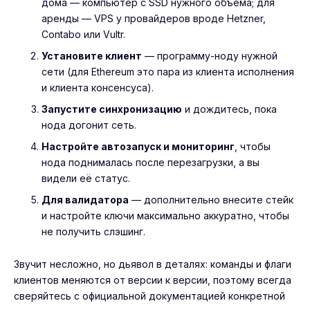
дома — компьютер с SSD нужного объёма; для
аренды — VPS у провайдеров вроде Hetzner,
Contabo или Vultr.
Установите клиент
— программу-ноду нужной
сети (для Ethereum это пара из клиента исполнения
и клиента консенсуса).
Запустите синхронизацию
и дождитесь, пока
нода догонит сеть.
Настройте автозапуск и мониторинг
, чтобы
нода поднималась после перезагрузки, а вы
видели её статус.
Для валидатора
— дополнительно внесите стейк
и настройте ключи максимально аккуратно, чтобы
не получить слэшинг.
Звучит несложно, но дьявол в деталях: команды и флаги
клиентов меняются от версии к версии, поэтому всегда
сверяйтесь с официальной документацией конкретной