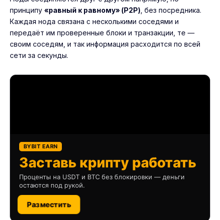
принципу
«равный к равному» (P2P)
, без посредника.
Каждая нода связана с несколькими соседями и
передаёт им проверенные блоки и транзакции, те —
своим соседям, и так информация расходится по всей
сети за секунды.
BYBIT EARN
Заставь крипту работать
Проценты на USDT и BTC без блокировки — деньги
остаются под рукой.
Разместить