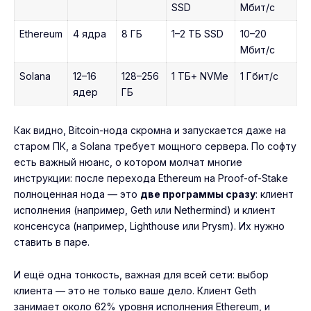
SSD
Мбит/с
Ethereum
4 ядра
8 ГБ
1–2 ТБ SSD
10–20
Мбит/с
Solana
12–16
128–256
1 ТБ+ NVMe
1 Гбит/с
ядер
ГБ
Как видно, Bitcoin-нода скромна и запускается даже на
старом ПК, а Solana требует мощного сервера. По софту
есть важный нюанс, о котором молчат многие
инструкции: после перехода Ethereum на Proof-of-Stake
полноценная нода — это
две программы сразу
: клиент
исполнения (например, Geth или Nethermind) и клиент
консенсуса (например, Lighthouse или Prysm). Их нужно
ставить в паре.
И ещё одна тонкость, важная для всей сети: выбор
клиента — это не только ваше дело. Клиент Geth
занимает около 62% уровня исполнения Ethereum, и