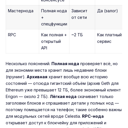
Мастернода
Полная нода
Зависит
Да (залог)
+
от сети
спецфункции
RPC
Как полная +
~2 ТБ
Как платный
открытый
сервис
API
Несколько пояснений.
Полная нода
проверяет всё, но
для экономии места хранит лишь недавние блоки
(прунинг).
Архивная
хранит вообще всю историю
состояний — отсюда гигантский объём (архив Geth для
Ethereum уже превышает 12 ТБ, более экономный клиент
Erigon — около 2 ТБ).
Лёгкая нода
скачивает только
заголовки блоков и спрашивает детали у полных нод —
поэтому помещается на телефон; такие особенно важны
для модульных сетей вроде
Celestia
.
RPC-нода
открывает доступ к блокчейну для приложений и