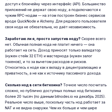
доступ к блокчейну через интерфейс (API). Большинство
приложений не держат свою ноду, а подключаются к
чужим RPC-нодам — на этом построен бизнес сервисов
вроде QuickNode и Alchemy. Для рядового пользователя
своя нода не обязательна, но даёт независимость.
Заработаю ли я, просто запустив ноду?
Скорее всего
нет. Обычная полная нода не платит ничего — она
работает на сеть. Доход приносят только валидатор
(нужен стейк 32 ETH) и мастернода (нужен залог
токенов), и то за вычетом расходов и рисков.
Относитесь к ноде как к вкладу в децентрализацию и
приватность, а не как к источнику пассивного дохода.
Сколько нод в сети биткоина?
Точное число посчитать
сложно, но публично доступных полных нод биткоина
более 20 тысяч (по данным bitnodes.io на декабрь 2025).
Реальное число выше, поскольку часть нод работает за
NAT и не видна снаружи. Чем их больше и чем шире