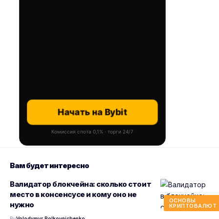
Начать на Bybit
Комиссия спота 0,1% · торги 24/7
Вам будет интересно
Валидатор блокчейна: сколько стоит
место в консенсусе и кому оно не
ОСНОВЫ
нужно
КРИПТОВАЛЮТ
By
Volodymyr Polkovnichenko