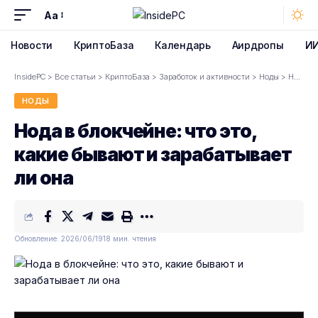
Aa
Font
Resizer
Новости
КриптоБаза
Календарь
Аирдропы
И
InsidePC
>
Все статьи
>
КриптоБаза
>
Заработок и активности
>
Ноды
>
Нода в блокчейне: что это, какие бывают и зарабатывает ли она
НОДЫ
Нода в блокчейне: что это,
какие бывают и зарабатывает
ли она
Обновление: 2026/06/19
18 мин. чтения