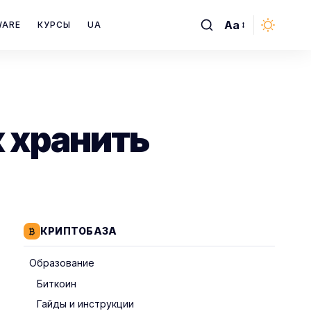
Aa
WARE
КУРСЫ
UA
Font
Resizer
к хранить
КРИПТОБАЗА
Образование
Биткоин
Гайды и инструкции