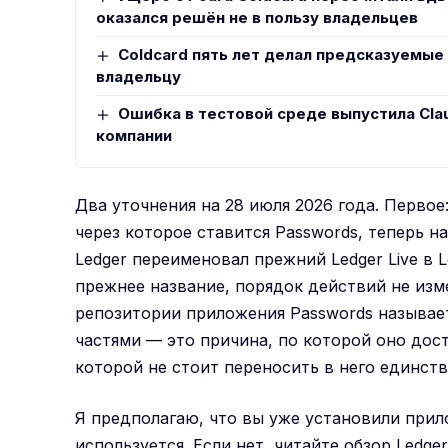
оказался решён не в пользу владельцев
Coldcard пять лет делал предсказуемые 
владельцу
Ошибка в тестовой среде выпустила Clau
компании
Два уточнения на 28 июля 2026 года. Перво
через которое ставится Passwords, теперь на
Ledger переименовал прежний Ledger Live в L
прежнее название, порядок действий не изме
репозитории приложения Passwords называе
частями — это причина, по которой оно дос
которой не стоит переносить в него единст
Я предполагаю, что вы уже установили
прил
используется. Если нет, читайте
обзор Ledge