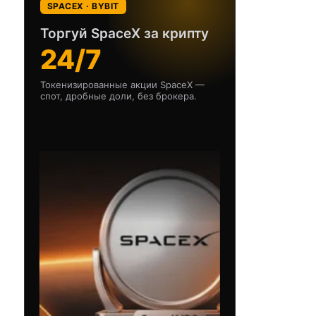
SPACEX · BYBIT
Торгуй SpaceX за крипту
24/7
Токенизированные акции SpaceX —
спот, дробные доли, без брокера.