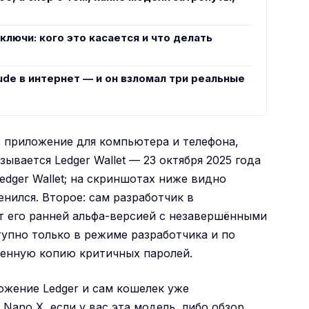
ключи: кого это касается и что делать
de в интернет — и он взломал три реальные
е: приложение для компьютера и телефона,
зывается Ledger Wallet — 23 октября 2025 года
edger Wallet; на скриншотах ниже видно
нился. Второе: сам разработчик в
т его ранней альфа-версией с незавершёнными
тупно только в режиме разработчика и по
венную копию критичных паролей.
ожение Ledger
и сам кошелек уже
r Nano X
, если у вас эта модель, либо
обзор