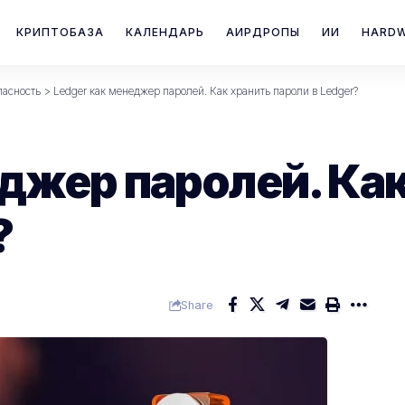
КРИПТОБАЗА
КАЛЕНДАРЬ
АИРДРОПЫ
ИИ
HARD
пасность
>
Ledger как менеджер паролей. Как хранить пароли в Ledger?
еджер паролей. Ка
?
Share