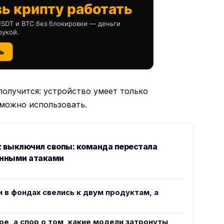
ь крипту работать
SDT и BTC без блокировки — деньги
рукой.
ь
получится: устройство умеет только
 можно использовать.
z выключил свопы: команда перестала
анными атаками
и в фондах свелись к двум продуктам, а
ое, а спор о том, какие модели затронуты,