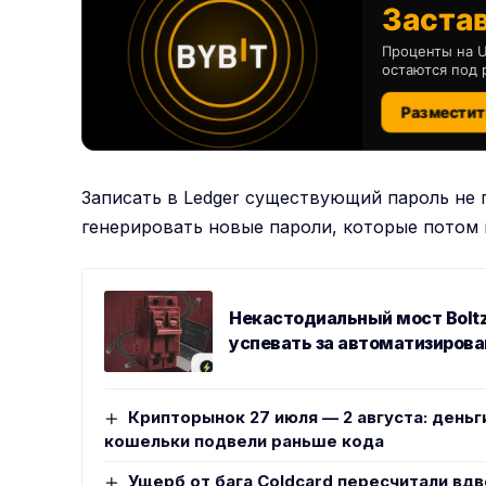
Застав
Проценты на U
остаются под 
Разместит
Записать в Ledger существующий пароль не 
генерировать новые пароли, которые потом
Некастодиальный мост Bolt
успевать за автоматизиров
Крипторынок 27 июля — 2 августа: деньг
кошельки подвели раньше кода
Ущерб от бага Coldcard пересчитали вдв