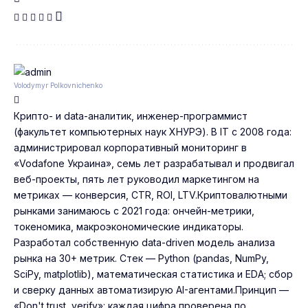
Volodymyr Polkovnichenko
Крипто- и data-аналитик, инженер-программист
(факультет компьютерных наук ХНУРЭ). В IT с 2008 года:
администрировал корпоративный мониторинг в
«Vodafone Украина», семь лет разрабатывал и продвигал
веб-проекты, пять лет руководил маркетингом на
метриках — конверсия, CTR, ROI, LTV.Криптовалютными
рынками занимаюсь с 2021 года: ончейн-метрики,
токеномика, макроэкономические индикаторы.
Разработал собственную data-driven модель анализа
рынка на 30+ метрик. Стек — Python (pandas, NumPy,
SciPy, matplotlib), математическая статистика и EDA; сбор
и сверку данных автоматизирую AI-агентами.Принцип —
«Don't trust, verify»: каждая цифра проверена по