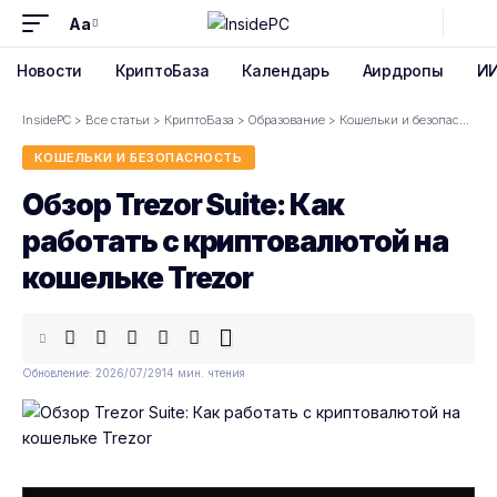
Aa
Font
Resizer
Новости
КриптоБаза
Календарь
Аирдропы
И
InsidePC
>
Все статьи
>
КриптоБаза
>
Образование
>
Кошельки и безопасность
КОШЕЛЬКИ И БЕЗОПАСНОСТЬ
Обзор Trezor Suite: Как
работать с криптовалютой на
кошельке Trezor
Обновление: 2026/07/29
14 мин. чтения