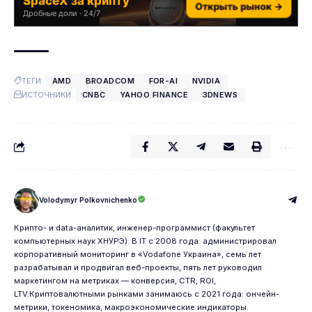
SpaceX за крипту
Открыть рынок →
Дробные доли · 24/7
ТЕГИ:
AMD
BROADCOM
FOR-AI
NVIDIA
ИСТОЧНИКИ:
CNBC
YAHOO FINANCE
3DNEWS
Volodymyr Polkovnichenko
Крипто- и data-аналитик, инженер-программист (факультет
компьютерных наук ХНУРЭ). В IT с 2008 года: администрировал
корпоративный мониторинг в «Vodafone Украина», семь лет
разрабатывал и продвигал веб-проекты, пять лет руководил
маркетингом на метриках — конверсия, CTR, ROI,
LTV.Криптовалютными рынками занимаюсь с 2021 года: ончейн-
метрики, токеномика, макроэкономические индикаторы.