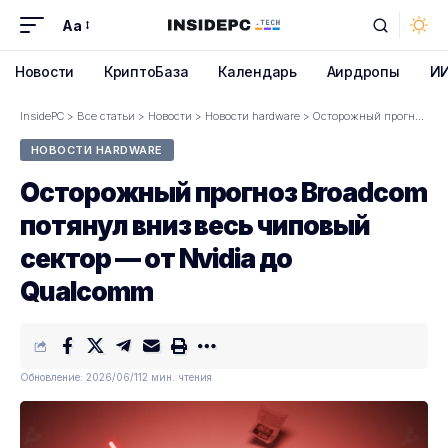
Aa
Font
Resizer
Новости
КриптоБаза
Календарь
Аирдропы
И
InsidePC
>
Все статьи
>
Новости
>
Новости hardware
>
Осторожный прогноз Broadcom потянул вниз весь чиповый сектор — от Nvidia до Qualcomm
НОВОСТИ HARDWARE
Осторожный прогноз Broadcom
потянул вниз весь чиповый
сектор — от Nvidia до
Qualcomm
Обновление: 2026/06/11
2 мин. чтения