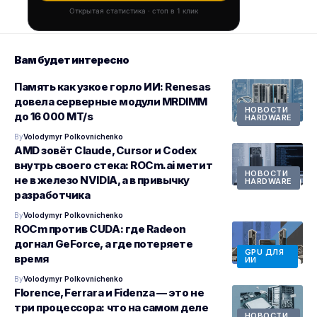
Открытая статистика · стоп в 1 клик
Вам будет интересно
Память как узкое горло ИИ: Renesas
довела серверные модули MRDIMM
НОВОСТИ
до 16 000 MT/s
HARDWARE
By
Volodymyr Polkovnichenko
AMD зовёт Claude, Cursor и Codex
внутрь своего стека: ROCm.ai метит
НОВОСТИ
не в железо NVIDIA, а в привычку
HARDWARE
разработчика
By
Volodymyr Polkovnichenko
ROCm против CUDA: где Radeon
догнал GeForce, а где потеряете
GPU ДЛЯ
время
ИИ
By
Volodymyr Polkovnichenko
Florence, Ferrara и Fidenza — это не
три процессора: что на самом деле
НОВОСТИ