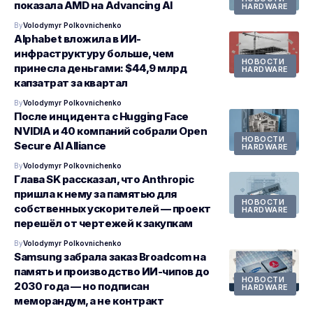
показала AMD на Advancing AI
HARDWARE
By
Volodymyr Polkovnichenko
Alphabet вложила в ИИ-
инфраструктуру больше, чем
НОВОСТИ
принесла деньгами: $44,9 млрд
HARDWARE
капзатрат за квартал
By
Volodymyr Polkovnichenko
После инцидента с Hugging Face
NVIDIA и 40 компаний собрали Open
НОВОСТИ
Secure AI Alliance
HARDWARE
By
Volodymyr Polkovnichenko
Глава SK рассказал, что Anthropic
пришла к нему за памятью для
НОВОСТИ
собственных ускорителей — проект
HARDWARE
перешёл от чертежей к закупкам
By
Volodymyr Polkovnichenko
Samsung забрала заказ Broadcom на
память и производство ИИ-чипов до
НОВОСТИ
2030 года — но подписан
HARDWARE
меморандум, а не контракт