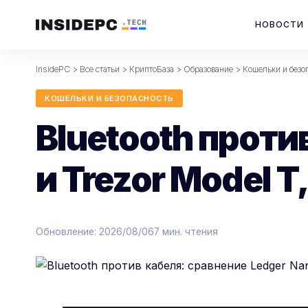
НОВОСТИ
InsidePC
>
Все статьи
>
КриптоБаза
>
Образование
>
Кошельки и безо
КОШЕЛЬКИ И БЕЗОПАСНОСТЬ
Bluetooth проти
и Trezor Model T
Обновление: 2026/08/06
7 мин. чтения