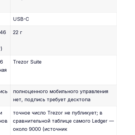
USB-C
(46
22 г
)
26
Trezor Suite
ная
пись
полноценного мобильного управления
нет, подпись требует десктопа
и
точное число Trezor не публикует; в
нов
сравнительной таблице самого Ledger —
около 9000 (источник