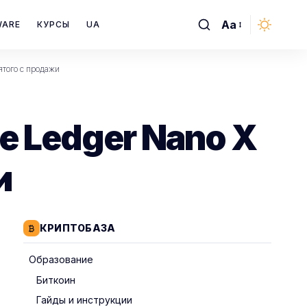
Aa
WARE
КУРСЫ
UA
Font
Resizer
нятого с продажи
е Ledger Nano X
и
КРИПТОБАЗА
Образование
Биткоин
Гайды и инструкции