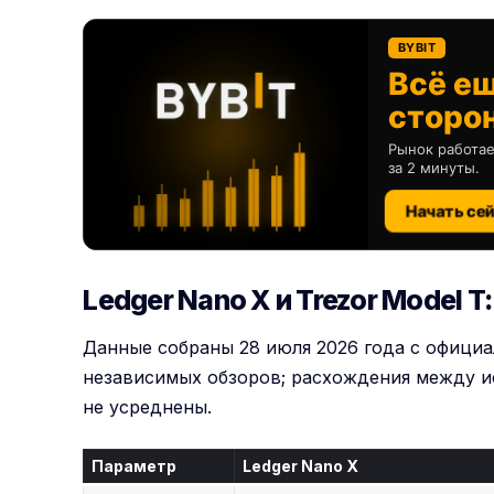
BYBIT
Всё е
сторо
Рынок работае
за 2 минуты.
Начать се
Ledger Nano X и Trezor Model 
Данные собраны 28 июля 2026 года с офици
независимых обзоров; расхождения между ис
не усреднены.
Параметр
Ledger Nano X