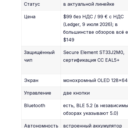
Статус
в актуальной линейке
Цена
$99 без НДС / 99 € с НДС
(Ledger, 9 июля 2026); в
большинстве обзоров всё 
$149
Защищённый
Secure Element ST33J2M0,
чип
сертификация CC EAL5+
Экран
монохромный OLED 128×64
Управление
две кнопки
Bluetooth
есть, BLE 5.2 (в независим
обзорах указывают 5.0)
Автономность
встроенный аккумулятор