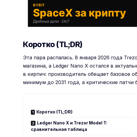
BYBIT
SpaceX за крипту
Дробные доли · 24/7
Коротко (TL;DR)
Эта пара распалась. 8 января 2026 года Trez
магазина, а Ledger Nano X остался в актуаль
в кирпич: производитель обещает базовое 
минимум до 2031 года, а критические патчи
Коротко (TL;DR)
Ledger Nano X и Trezor Model T:
сравнительная таблица