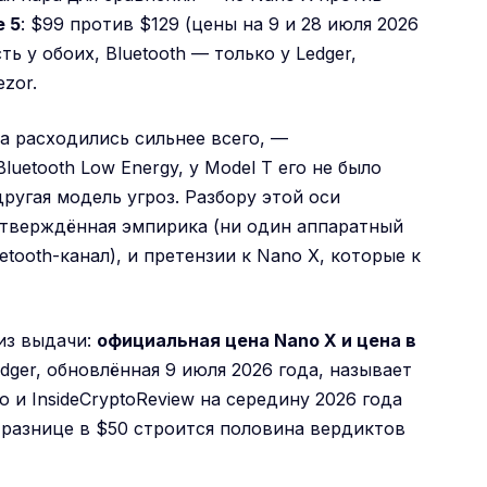
e 5
: $99 против $129 (цены на 9 и 28 июля 2026
ть у обоих, Bluetooth — только у Ledger,
zor.
а расходились сильнее всего, —
Bluetooth Low Energy, у Model T его не было
другая модель угроз. Разбору этой оси
дтверждённая эмпирика (ни один аппаратный
tooth-канал), и претензии к Nano X, которые к
 из выдачи:
официальная цена Nano X и цена в
dger, обновлённая 9 июля 2026 года, называет
io и InsideCryptoReview на середину 2026 года
а разнице в $50 строится половина вердиктов