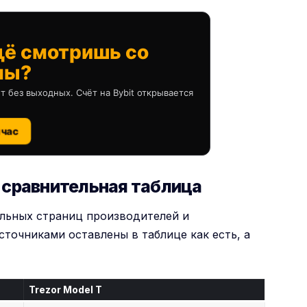
щё смотришь со
ны?
т без выходных. Счёт на Bybit открывается
йчас
T: сравнительная таблица
альных страниц производителей и
точниками оставлены в таблице как есть, а
Trezor Model T