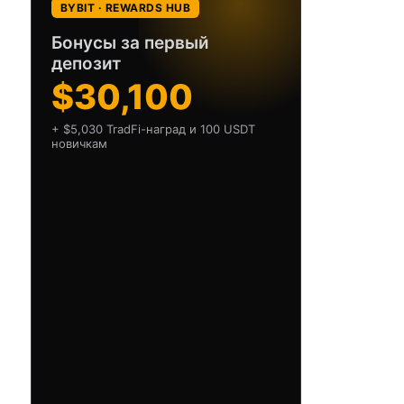
BYBIT · REWARDS HUB
Бонусы за первый
депозит
$30,100
+ $5,030 TradFi-наград и 100 USDT
новичкам