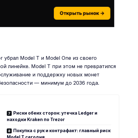
Открыть рынок →
or убрал Model T и Model One из своего
ной линейке. Model T при этом не превратился
обслуживание и поддержку новых монет
 безопасности — минимум до 2036 года.
Риски обеих сторон: утечка Ledger и
находки Kraken по Trezor
Покупка с рук и контрафакт: главный риск
Model T сегодня