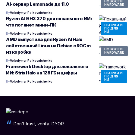
НОВОСТИ
AI-сервер Lemonade до 11.0
HARDWARE
By
Volodymyr Polkovnichenko
Ryzen AI 9 HX 370 для локального ИИ:
что потянет мини-ПК
СБОРКИ И
ПК ДЛЯ
ИИ
By
Volodymyr Polkovnichenko
AMD выпустила для Ryzen AI Halo
собственный Linux на Debian с ROCm
НОВОСТИ
из коробки
HARDWARE
By
Volodymyr Polkovnichenko
Framework Desktop для локального
ИИ: Strix Halo на 128 ГБ и цифры
СБОРКИ И
ПК ДЛЯ
ИИ
By
Volodymyr Polkovnichenko
Don’t trust, verify. DYOR