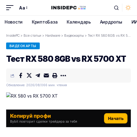
Aa
Font
Resizer
Новости
КриптоБаза
Календарь
Аирдропы
И
InsidePC
>
Все статьи
>
Hardware
>
Видеокарты
>
Тест RX 580 8GB vs RX 5700 XT
ВИДЕОКАРТЫ
Тест RX 580 8GB vs RX 5700 XT
Обновление: 2026/08/06
6 мин. чтения
Копируй профи
Начать
Bybit повторит сделки трейдера за тебя