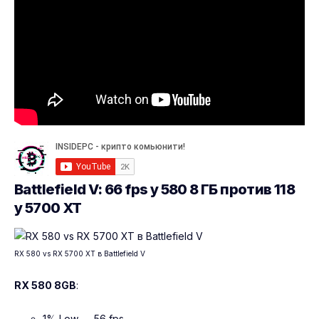
Battlefield V: 66 fps у 580 8 ГБ против 118
у 5700 XT
RX 580 vs RX 5700 XT в Battlefield V
RX 580 8GB
:
1% Low — 56 fps