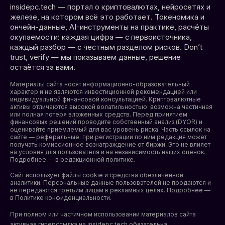
insidepc.tech — портал о криптовалютах, нейросетях и
железе, на котором всё это работает. Токеномика и
ончейн-данные, AI-инструменты на практике, расчёты
окупаемости: каждая цифра — с первоисточника,
каждый разбор — с честным разделом рисков. Don’t
trust, verify — мы показываем данные, решение
остаётся за вами.
Материалы сайта носят информационно-образовательный
характер и не являются инвестиционной рекомендацией или
индивидуальной финансовой консультацией. Криптовалютные
активы отличаются высокой волатильностью: возможна частичная
или полная потеря вложенных средств. Перед принятием
финансовых решений проводите собственный анализ (DYOR) и
оценивайте приемлемый для вас уровень риска. Часть ссылок на
сайте — реферальные: при регистрации по ним редакция может
получать комиссионное вознаграждение от биржи. Это не влияет
на условия для пользователя и на независимость наших оценок.
Подробнее — в редакционной политике.
Сайт использует файлы cookie и средства обезличенной
аналитики. Персональные данные пользователей не продаются и
не передаются третьим лицам в рекламных целях. Подробнее —
в
Политике конфиденциальности
.
При полном или частичном использовании материалов сайта
активная гиперссылка на insidepc.tech обязательна.