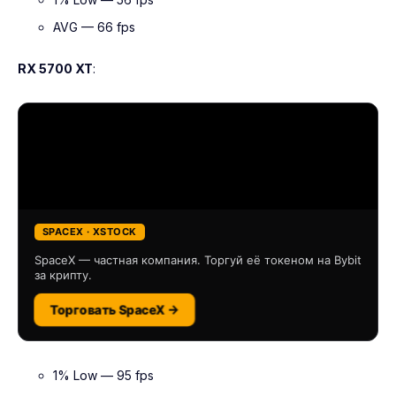
AVG — 66 fps
RX 5700 XT
:
SPACEX · XSTOCK
SpaceX — частная компания. Торгуй её токеном на Bybit
за крипту.
Торговать SpaceX →
1% Low — 95 fps