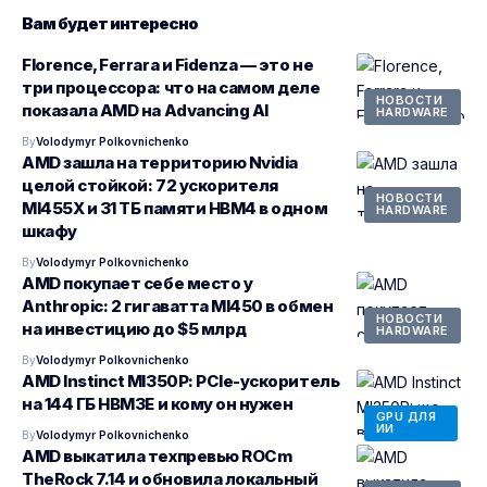
Вам будет интересно
Florence, Ferrara и Fidenza — это не
три процессора: что на самом деле
НОВОСТИ
показала AMD на Advancing AI
HARDWARE
By
Volodymyr Polkovnichenko
AMD зашла на территорию Nvidia
целой стойкой: 72 ускорителя
НОВОСТИ
MI455X и 31 ТБ памяти HBM4 в одном
HARDWARE
шкафу
By
Volodymyr Polkovnichenko
AMD покупает себе место у
Anthropic: 2 гигаватта MI450 в обмен
НОВОСТИ
на инвестицию до $5 млрд
HARDWARE
By
Volodymyr Polkovnichenko
AMD Instinct MI350P: PCIe-ускоритель
на 144 ГБ HBM3E и кому он нужен
GPU ДЛЯ
ИИ
By
Volodymyr Polkovnichenko
AMD выкатила техпревью ROCm
TheRock 7.14 и обновила локальный