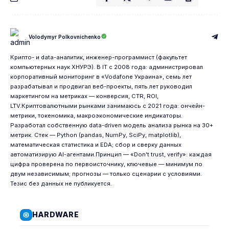
Volodymyr Polkovnichenko
Крипто- и data-аналитик, инженер-программист (факультет
компьютерных наук ХНУРЭ). В IT с 2008 года: администрировал
корпоративный мониторинг в «Vodafone Украина», семь лет
разрабатывал и продвигал веб-проекты, пять лет руководил
маркетингом на метриках — конверсия, CTR, ROI,
LTV.Криптовалютными рынками занимаюсь с 2021 года: ончейн-
метрики, токеномика, макроэкономические индикаторы.
Разработал собственную data-driven модель анализа рынка на 30+
метрик. Стек — Python (pandas, NumPy, SciPy, matplotlib),
математическая статистика и EDA; сбор и сверку данных
автоматизирую AI-агентами.Принцип — «Don't trust, verify»: каждая
цифра проверена по первоисточнику, ключевые — минимум по
двум независимым; прогнозы — только сценарии с условиями.
Тезис без данных не публикуется.
HARDWARE