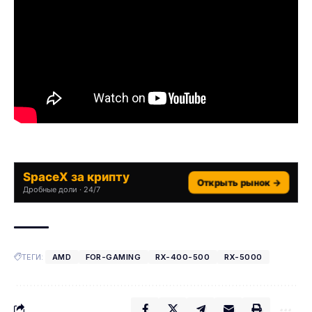
SpaceX за крипту
Открыть рынок →
Дробные доли · 24/7
ТЕГИ:
AMD
FOR-GAMING
RX-400-500
RX-5000