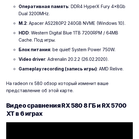
Оперативная память
: DDR4 HyperX Fury 4x8Gb
Dual 3200MHz.
M.2
: Apacer AS2280P2 240GB NVME (Windows 10).
HDD
: Western Digital Blue 1TB 7200RPM / 64MB
Cache. Под игры.
Блок питания
: be quiet! System Power 750W.
Video driver
: Adrenalin 20.2.2 (26.02.2020).
Gameplay recording (запись игры)
: AMD Relive.
На
radeon rx 580 обзор
который изменит ваше
представление об этой карте.
Видео сравнения RX 580 8 ГБ и RX 5700
XT в 6 играх