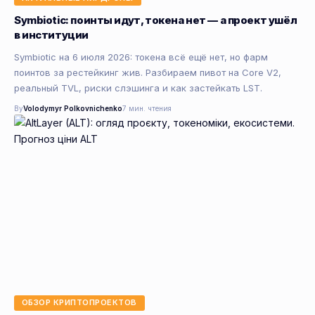
Symbiotic: поинты идут, токена нет — а проект ушёл
в институции
Symbiotic на 6 июля 2026: токена всё ещё нет, но фарм
поинтов за рестейкинг жив. Разбираем пивот на Core V2,
реальный TVL, риски слэшинга и как застейкать LST.
By
Volodymyr Polkovnichenko
7 мин. чтения
ОБЗОР КРИПТОПРОЕКТОВ