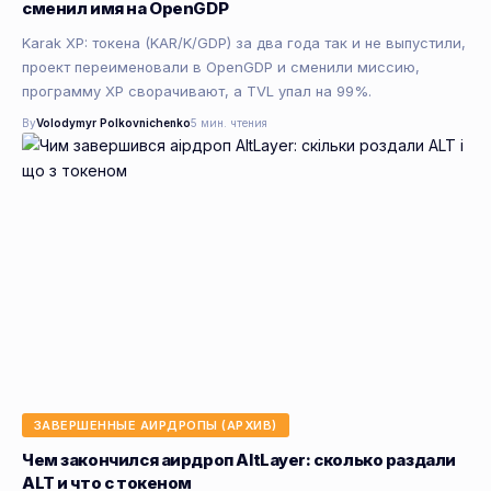
сменил имя на OpenGDP
Karak XP: токена (KAR/K/GDP) за два года так и не выпустили,
проект переименовали в OpenGDP и сменили миссию,
программу XP сворачивают, а TVL упал на 99%.
By
Volodymyr Polkovnichenko
5 мин. чтения
ЗАВЕРШЕННЫЕ АИРДРОПЫ (АРХИВ)
Чем закончился аирдроп AltLayer: сколько раздали
ALT и что с токеном