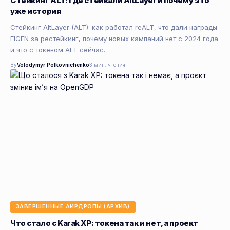
Стейкинг ALT: где стейкали AltLayer и почему это
уже история
Стейкинг AltLayer (ALT): как работал reALT, что дали награды
EIGEN за рестейкинг, почему новых кампаний нет с 2024 года
и что с токеном ALT сейчас.
By
Volodymyr Polkovnichenko
3 мин. чтения
ЗАВЕРШЕННЫЕ АИРДРОПЫ (АРХИВ)
Что стало с Karak XP: токена так и нет, а проект