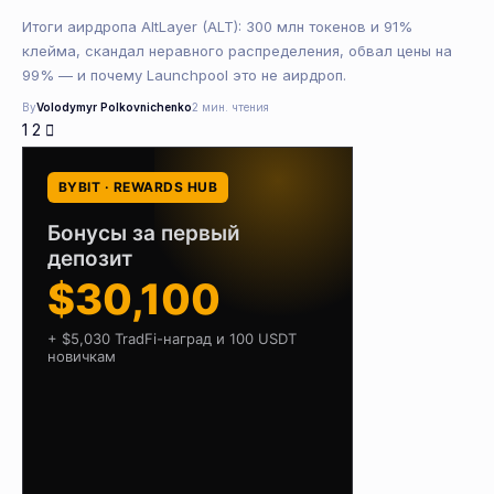
Итоги аирдропа AltLayer (ALT): 300 млн токенов и 91%
клейма, скандал неравного распределения, обвал цены на
99% — и почему Launchpool это не аирдроп.
By
Volodymyr Polkovnichenko
2 мин. чтения
1
2
BYBIT · REWARDS HUB
Бонусы за первый
депозит
$30,100
+ $5,030 TradFi-наград и 100 USDT
новичкам